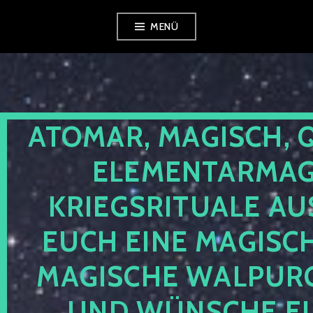
Zum
MENÜ
Inhalt
springen
ATOMAR, MAGISCH, 
ELEMENTARMAGI
KRIEGSRITUALE AU
EUCH EINE MAGISC
MAGISCHE WALPUR
UND WÜNSCHE EU