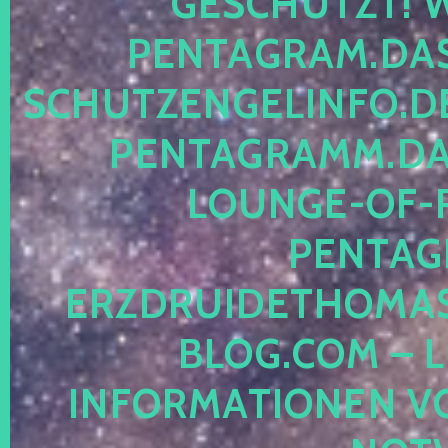
ESCHÜTZT! WE
ENTAGRAM.DAS-
CHUTZENGELINFO.DE,
ENTAGRAMM.DAS
OUNGE-OF-RE
ENTAGR
RZDRUIDETHOMASM
LOG.COM – LE
NFORMATIONEN VON 