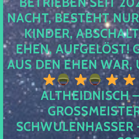
TRIEBEN SEIT 2024
CHT, BESTEHT NUR NO
NDER, ABSCHALTEN
EN, AUFGELÖST! GE
S DEN EHEN WAR, 
ALTHEIDNISCH –
GROSSMEISTER 
CHWULENHASSER – A