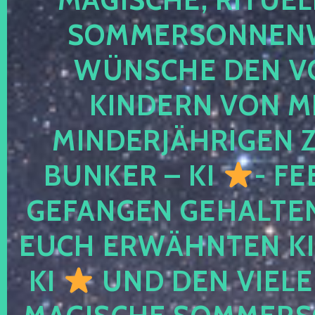
SOMMERSONNEN
WÜNSCHE DEN V
KINDERN VON M
MINDERJÄHRIGEN
BUNKER – KI
- FE
GEFANGEN GEHALTE
EUCH ERWÄHNTEN KI
KI
UND DEN VIELE