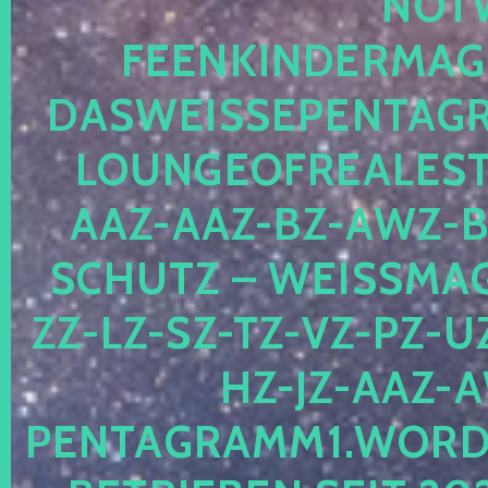
OTWE
EENKINDERMAGIE
ASWEISSEPENTAGRA
OUNGEOFREALESTA
AZ-AAZ-BZ-AWZ-BZ
CHUTZ – WEISSMAGI
-LZ-SZ-TZ-VZ-PZ-UZ-
-JZ-AAZ-AW
NTAGRAMM1.WORDPRE