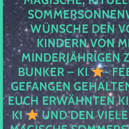
SOMMERSONNEN
WÜNSCHE DEN V
KINDERN VON M
MINDERJÄHRIGEN
BUNKER – KI
- FE
GEFANGEN GEHALTE
EUCH ERWÄHNTEN KI
KI
UND DEN VIELE