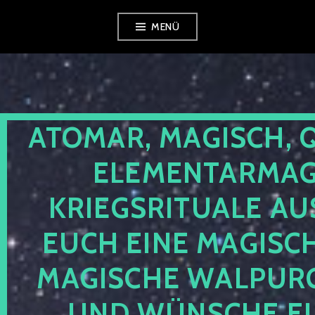
Zum
MENÜ
Inhalt
springen
ATOMAR, MAGISCH, 
ELEMENTARMAGI
KRIEGSRITUALE AU
EUCH EINE MAGISC
MAGISCHE WALPUR
UND WÜNSCHE EU