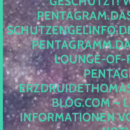
ESCHÜTZT! WE
ENTAGRAM.DAS-
CHUTZENGELINFO.DE,
ENTAGRAMM.DAS
OUNGE-OF-RE
ENTAGR
RZDRUIDETHOMASM
LOG.COM – LE
NFORMATIONEN VON 