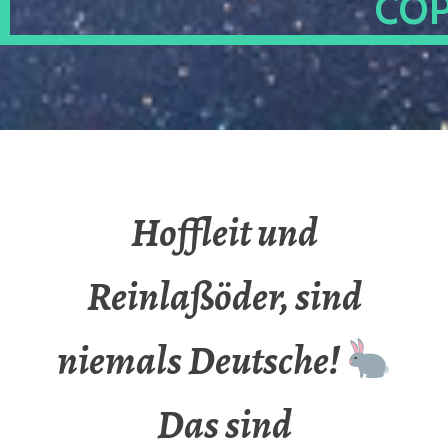
OP
Hoffleit und
Reinlaßöder, sind
niemals Deutsche!
Das sind