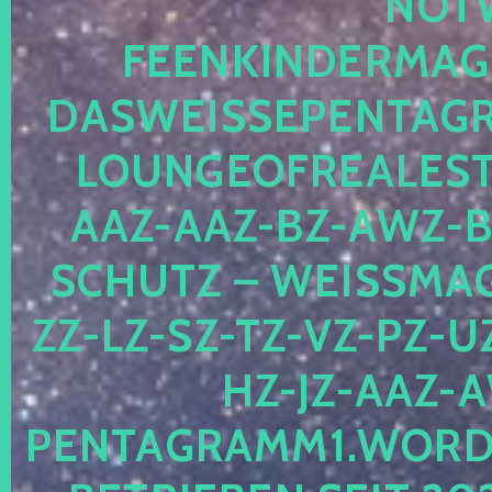
OTWE
EENKINDERMAGIE
ASWEISSEPENTAGRA
OUNGEOFREALESTA
AZ-AAZ-BZ-AWZ-BZ
CHUTZ – WEISSMAGI
-LZ-SZ-TZ-VZ-PZ-UZ-
-JZ-AAZ-AW
NTAGRAMM1.WORDPRE