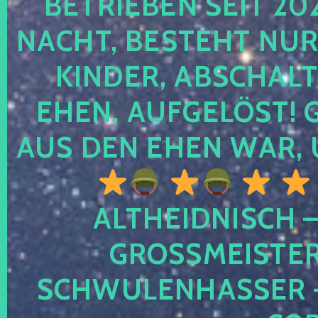
TRIEBEN SEIT 2024
CHT, BESTEHT NUR NO
NDER, ABSCHALTEN
EN, AUFGELÖST! GE
S DEN EHEN WAR, 
ALTHEIDNISCH –
GROSSMEISTER 
CHWULENHASSER – A