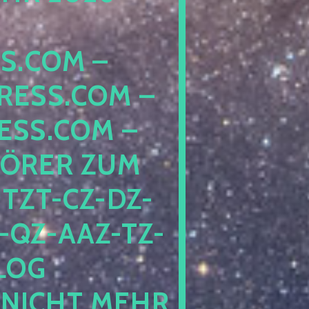
COM – D
SS.COM – L
S.COM – A
RER ZUM S
T-CZ-DZ-ZZ
QZ-AAZ-TZ-HZ
 PE
CHT MEHR BE