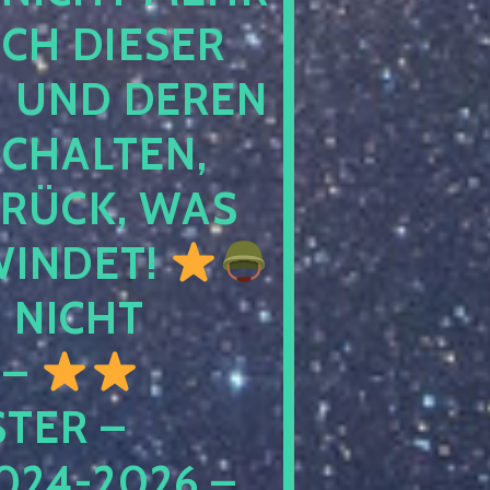
 DIESER NA
ND DEREN KI
ALTEN, EH
CK, WAS AU
INDET!
NICHT
 –
ER – S
4-2026 – C