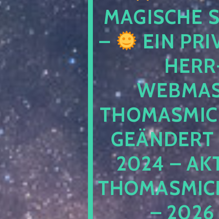
MAGISCHE
–
EIN PRI
HERR
WEBMAS
THOMASMIC
GEÄNDERT 
2024 – AK
THOMASMIC
– 2026