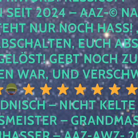
EIT 2024 – AAZ-© NACH
HT NUR NOCH HASS! , U
SCHALTEN, EUCH ABSCH
LÖST! GEBT NOCH ZURÜ
N WAR, UND VERSCHW
DNISCH – NICHT KELTE
MEISTER – GRANDMAST
SSER – AAZ-AWZ- 202