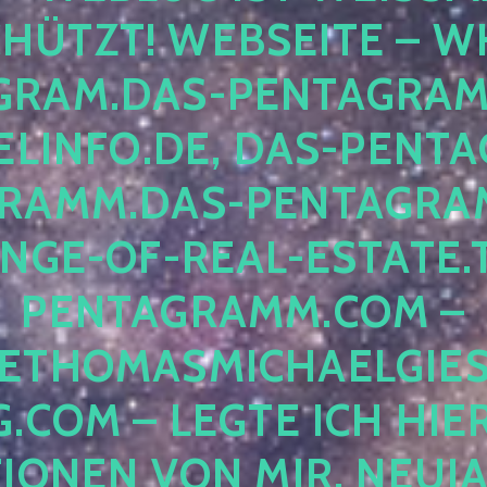
ÜTZT! WEBSEITE – WH
RAM.DAS-PENTAGRAMM.
INFO.DE, DAS-PENTAG
AMM.DAS-PENTAGRAMM
GE-OF-REAL-ESTATE.T
ENTAGRAMM.COM – E
THOMASMICHAELGIES
COM – LEGTE ICH HIERH
ONEN VON MIR, NEUJAHR