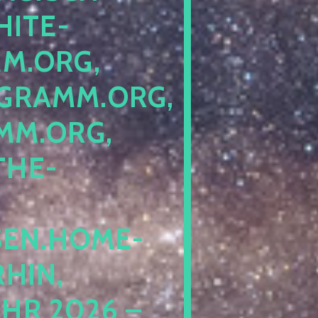
ITE-P
ORG, S
RAMM.ORG, P
.ORG, L
HE-P
EN.HOME-B
IN, I
 2026 – N