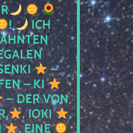
R
!
ICH
WÄHNTEN
LEGALEN
SENKI
–
LFEN – KI
– DER VON
R,
, IOKI
,
I
, EINE