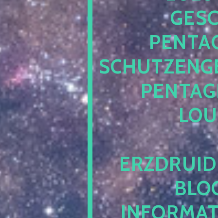
ESCH
ENTAG
CHUTZENGEL
ENTAGR
OUN
RZDRUIDE
LOG.
NFORMATI