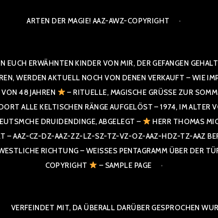
ARTEN DER MAGIE! AAZ-AWZ-COPYRIGHT
N EUCH ERWÄHNTEN KINDER VON MIR, DER GEFANGEN GEHALTE
 WERDEN AKTUELL NOCH VON DENEN VERKAUFT – WIE IMPRESS
R VON 48 JAHREN
– RITUELLE, MAGISCHE GRÜSSE ZUR SOMME
T ALLE KELTISCHEN RÄNGE AUFGELÖST – 1974, IM ALTER VON 4
UTSMCHE DRUIDENDINGE, ABGELEGT –
HERR THOMAS MIC
 AAZ-CZ-DZ-AAZ-ZZ-LZ-SZ-TZ-VZ-OZ-AAZ-HDZ-TZ-AAZ BERGI
STLICHE RICHTUNG – WEISSES PENTAGRAMM ÜBER DER TÜR U
PYRIGHT
– SAMPLE PAGE
VERFEINDET MIT, DA ÜBERALL DARÜBER GESPROCHEN WURD