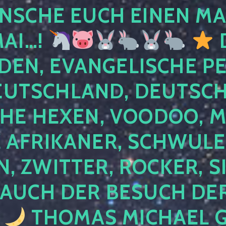
NSCHE EUCH EINEN MA
MAI…!
D
DEN, EVANGELISCHE P
EUTSCHLAND, DEUTSCH
HE HEXEN, VOODOO, M
AFRIKANER, SCHWULE,
, ZWITTER, ROCKER, S
 AUCH DER BESUCH DER
4
THOMAS MICHAEL G