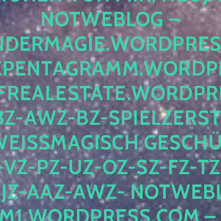
OTWEBLOG – F
DERMAGIE.WORDPRESS.
ENTAGRAMM.WORDPRE
EALESTATE.WORDPRES
Z-AWZ-BZ-SPIELZERSTÖ
EISSMAGISCH GESCHÜTZ
Z-PZ-UZ-OZ-SZ-FZ-TZ-
Z-AAZ-AWZ- NOTWEBLOG
WORDPRESS.COM – NI