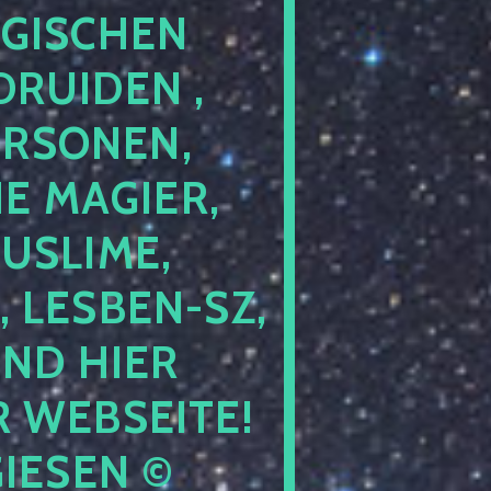
GISCHEN
RUIDEN ,
ERSONEN,
E MAGIER,
USLIME,
 LESBEN-SZ,
IND HIER
 WEBSEITE!
IESEN ©