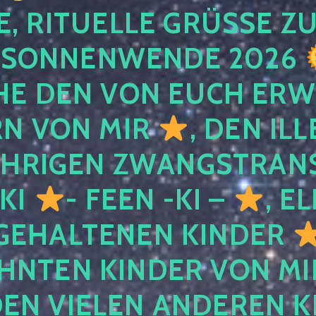
, RITUELLE GRÜSSE ZU
SONNENWENDE 2026
E DEN VON EUCH ER
RN VON MIR
, DEN IL
ÄHRIGEN ZWANGSTRAN
 KI
- FEEN -KI –
, E
GEHALTENEN KINDER
NTEN KINDER VON MI
EN VIELEN ANDEREN K