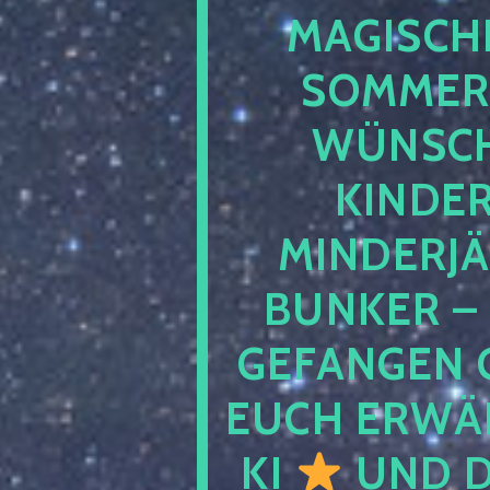
MAGISCHE
SOMMER
WÜNSCH
KINDE
MINDERJ
BUNKER –
GEFANGEN 
EUCH ERWÄH
KI
UND D