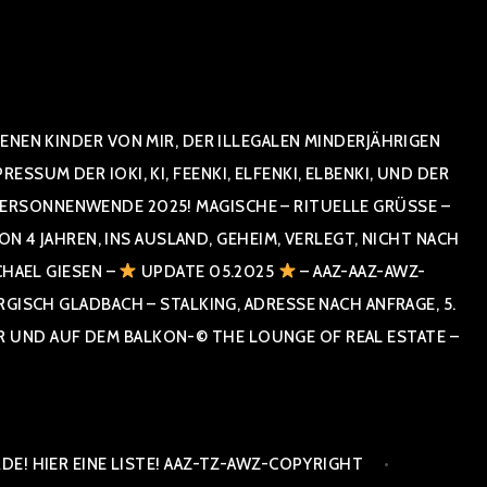
NEN KINDER VON MIR, DER ILLEGALEN MINDERJÄHRIGEN
UM DER IOKI, KI, FEENKI, ELFENKI, ELBENKI, UND DER
RSONNENWENDE 2025! MAGISCHE – RITUELLE GRÜSSE – GR
 JAHREN, INS AUSLAND, GEHEIM, VERLEGT, NICHT NACH SPA
HAEL GIESEN –
UPDATE 05.2025
– AAZ-AAZ-AWZ-
SCH GLADBACH – STALKING, ADRESSE NACH ANFRAGE, 5. E
ND AUF DEM BALKON-© THE LOUNGE OF REAL ESTATE – CO
E! HIER EINE LISTE! AAZ-TZ-AWZ-COPYRIGHT