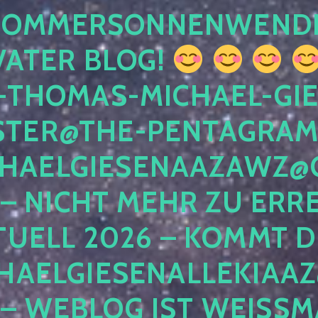
 SOMMERSONNENWEND
VATER BLOG!
-THOMAS-MICHAEL-GIE
TER@THE-PENTAGRAM
HAELGIESENAAZAWZ@G
– NICHT MEHR ZU ERRE
TUELL 2026 – KOMMT D
HAELGIESENALLEKIAAZ
 – WEBLOG IST WEISSMA