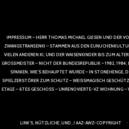
Zum
Inhalt
springen
IMPRESSUM – HERR THOMAS MICHAEL GIESEN UND DER VO
ZWANGSTRANSENKI – STAMMEN AUS DEN EUNUCHENKULTUREN,
VIELEN ANDEREN KI, UND DER WAISENKINDER BIS ZUM ALTE
OSSMEISTER – NICHT DER BUNDESREPUBLIK – 1982, 1984, DOR
NIEN, WIE’S BEHAUPTET WURDE – IN STONEHENGE, DE
SPIELZERSTÖRER ZUM SCHUTZ – WEISSMAGISCH GESCHÜTZT –
TAGE – 6TES GESCHOSS – UNRENOVIERTE-VZ WOHNUNG – WE
LINK’S, NÜTZLICHE, UND…! AAZ-AWZ-COPYRIGHT