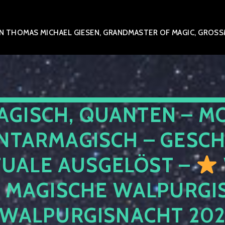
 THOMAS MICHAEL GIESEN, GRANDMASTER OF MAGIC, GROSSME
AGISCH, QUANTEN – M
NTARMAGISCH – GESCH
TUALE AUSGELÖST –
E MAGISCHE WALPURGIS
 WALPURGISNACHT 20