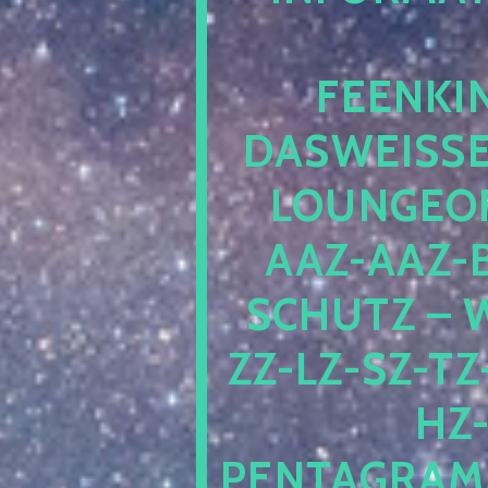
EENKIN
ASWEISSEP
OUNGEOFR
AZ-AAZ-B
CHUTZ – W
-LZ-SZ-TZ-V
-J
NTAGRAMM1.