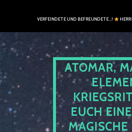
VERFEINDETE UND BEFREUNDETE…!
HERRN
ATOMAR, M
ELEME
KRIEGSRI
EUCH EIN
MAGISCHE