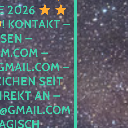
E 2026
! KONTAKT –
SEN –
M.COM –
MAIL.COM –
ICHEN SEIT
IREKT AN –
@GMAIL.COM
GISCH G