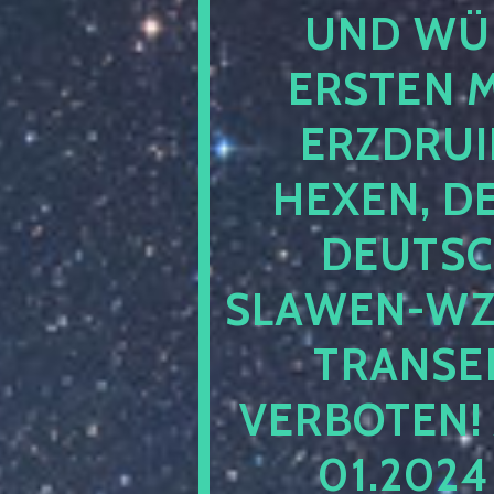
UND WÜ
ERSTEN 
ERZDRUI
HEXEN, D
DEUTSC
SLAWEN-WZ 
TRANSEN
VERBOTEN!
01.202