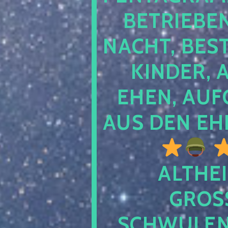
TRIEBEN S
CHT, BESTE
NDER, AB
EN, AUFGE
S DEN EHE
ALTHEI
GROSS
CHWULENHA