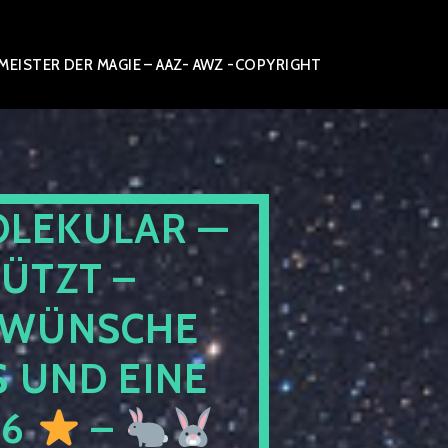
ISTER DER MAGIE – AAZ- AWZ -COPYRIGHT
OLEKULAR —
ÜTZT –
WÜNSCHE
 UND EINE
26
–