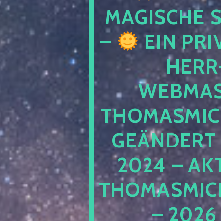
MAGISCHE
–
EIN PRI
HERR
WEBMAS
THOMASMIC
GEÄNDERT 
2024 – AK
THOMASMIC
– 2026