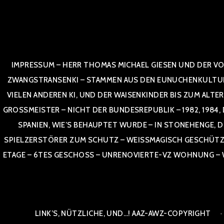
Zum
Inhalt
springen
IMPRESSUM – HERR THOMAS MICHAEL GIESEN UND DER VO
ZWANGSTRANSENKI – STAMMEN AUS DEN EUNUCHENKULTUREN,
VIELEN ANDEREN KI, UND DER WAISENKINDER BIS ZUM ALTE
OSSMEISTER – NICHT DER BUNDESREPUBLIK – 1982, 1984, DOR
NIEN, WIE’S BEHAUPTET WURDE – IN STONEHENGE, DE
SPIELZERSTÖRER ZUM SCHUTZ – WEISSMAGISCH GESCHÜTZT –
TAGE – 6TES GESCHOSS – UNRENOVIERTE-VZ WOHNUNG – WE
LINK’S, NÜTZLICHE, UND…! AAZ-AWZ-COPYRIGHT