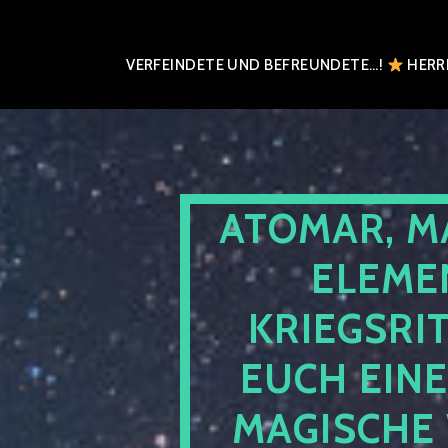
VERFEINDETE UND BEFREUNDETE…!
HERRN
ATOMAR, M
ELEME
KRIEGSRI
EUCH EIN
MAGISCHE