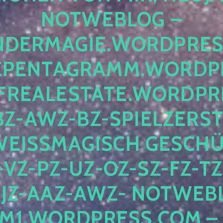
OTWEBLOG – F
DERMAGIE.WORDPRESS.
ENTAGRAMM.WORDPRE
EALESTATE.WORDPRES
Z-AWZ-BZ-SPIELZERSTÖ
EISSMAGISCH GESCHÜTZ
Z-PZ-UZ-OZ-SZ-FZ-TZ-
Z-AAZ-AWZ- NOTWEBLOG
WORDPRESS.COM – NI