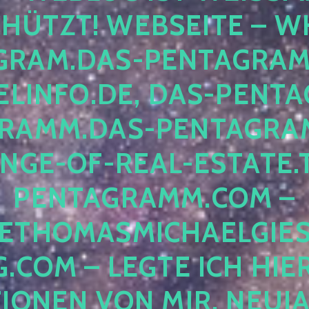
ÜTZT! WEBSEITE – WH
RAM.DAS-PENTAGRAMM.
INFO.DE, DAS-PENTAG
AMM.DAS-PENTAGRAMM
GE-OF-REAL-ESTATE.T
ENTAGRAMM.COM – E
THOMASMICHAELGIES
COM – LEGTE ICH HIERH
ONEN VON MIR, NEUJAHR