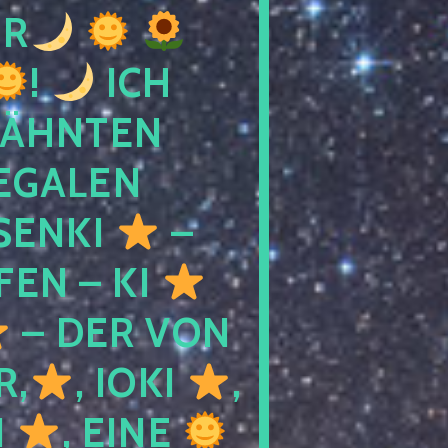
R
!
ICH
WÄHNTEN
LEGALEN
SENKI
–
LFEN – KI
– DER VON
R,
, IOKI
,
I
, EINE