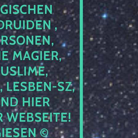
GISCHEN
RUIDEN ,
ERSONEN,
E MAGIER,
USLIME,
 LESBEN-SZ,
IND HIER
 WEBSEITE!
IESEN ©