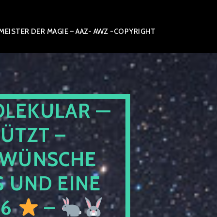
ISTER DER MAGIE – AAZ- AWZ -COPYRIGHT
OLEKULAR —
ÜTZT –
WÜNSCHE
 UND EINE
26
–