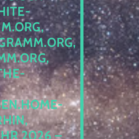
ITE-P
ORG, S
RAMM.ORG, P
.ORG, L
HE-P
EN.HOME-B
IN, I
 2026 – N