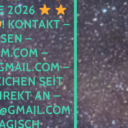
E 2026
! KONTAKT –
SEN –
M.COM –
MAIL.COM –
ICHEN SEIT
IREKT AN –
@GMAIL.COM
GISCH G