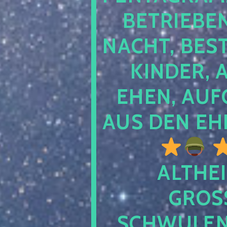
TRIEBEN S
CHT, BESTE
NDER, AB
EN, AUFGE
S DEN EHE
ALTHEI
GROSS
CHWULENHA