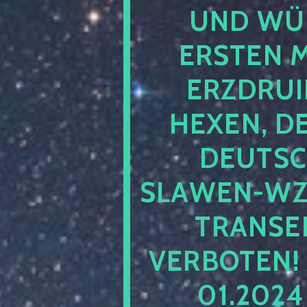
UND WÜ
ERSTEN 
ERZDRUI
HEXEN, D
DEUTSC
SLAWEN-WZ 
TRANSEN
VERBOTEN!
01.202