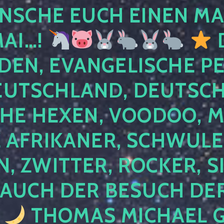
NSCHE EUCH EINEN MA
MAI…!
D
DEN, EVANGELISCHE P
EUTSCHLAND, DEUTSCH
HE HEXEN, VOODOO, M
AFRIKANER, SCHWULE,
, ZWITTER, ROCKER, S
 AUCH DER BESUCH DER
4
THOMAS MICHAEL G