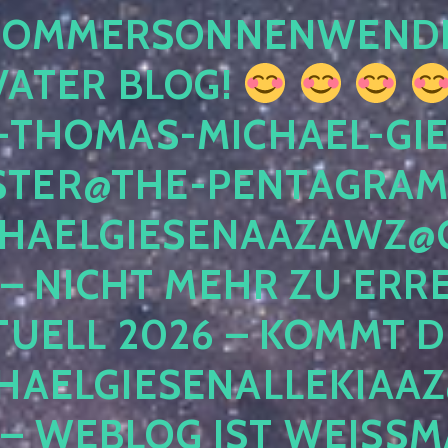
 SOMMERSONNENWEND
VATER BLOG!
-THOMAS-MICHAEL-GIE
TER@THE-PENTAGRAM
HAELGIESENAAZAWZ@G
– NICHT MEHR ZU ERRE
TUELL 2026 – KOMMT D
HAELGIESENALLEKIAAZ
 – WEBLOG IST WEISSMA