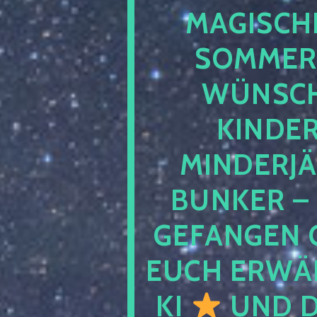
MAGISCHE
SOMMER
WÜNSCH
KINDE
MINDERJ
BUNKER –
GEFANGEN 
EUCH ERWÄH
KI
UND D