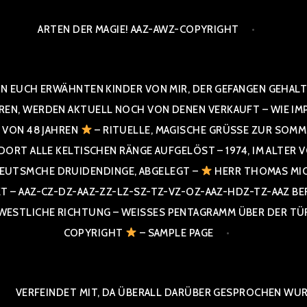
ARTEN DER MAGIE! AAZ-AWZ-COPYRIGHT
N EUCH ERWÄHNTEN KINDER VON MIR, DER GEFANGEN GEHALTE
 WERDEN AKTUELL NOCH VON DENEN VERKAUFT – WIE IMPRESS
R VON 48 JAHREN
– RITUELLE, MAGISCHE GRÜSSE ZUR SOMME
T ALLE KELTISCHEN RÄNGE AUFGELÖST – 1974, IM ALTER VON 4
UTSMCHE DRUIDENDINGE, ABGELEGT –
HERR THOMAS MIC
 AAZ-CZ-DZ-AAZ-ZZ-LZ-SZ-TZ-VZ-OZ-AAZ-HDZ-TZ-AAZ BERGI
STLICHE RICHTUNG – WEISSES PENTAGRAMM ÜBER DER TÜR U
PYRIGHT
– SAMPLE PAGE
VERFEINDET MIT, DA ÜBERALL DARÜBER GESPROCHEN WURD