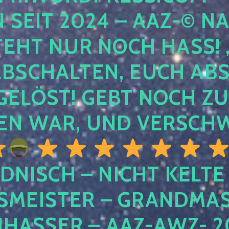
EIT 2024 – AAZ-© NACH
HT NUR NOCH HASS! , U
SCHALTEN, EUCH ABSCH
LÖST! GEBT NOCH ZURÜ
N WAR, UND VERSCHW
DNISCH – NICHT KELTE
MEISTER – GRANDMAST
SSER – AAZ-AWZ- 202