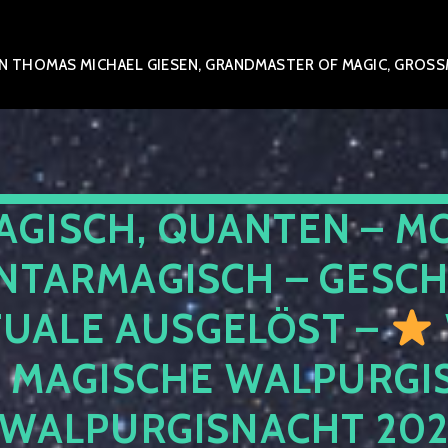
 THOMAS MICHAEL GIESEN, GRANDMASTER OF MAGIC, GROSSME
AGISCH, QUANTEN – M
NTARMAGISCH – GESCH
TUALE AUSGELÖST –
E MAGISCHE WALPURGIS
 WALPURGISNACHT 20