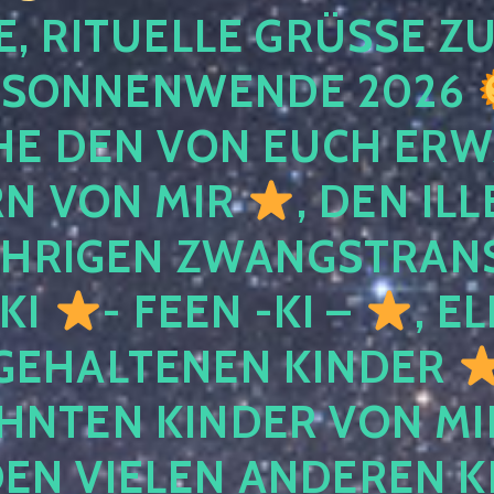
, RITUELLE GRÜSSE ZU
SONNENWENDE 2026
E DEN VON EUCH ER
RN VON MIR
, DEN IL
ÄHRIGEN ZWANGSTRAN
 KI
- FEEN -KI –
, E
GEHALTENEN KINDER
NTEN KINDER VON MI
EN VIELEN ANDEREN K