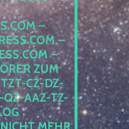
COM – D
SS.COM – L
S.COM – A
RER ZUM S
T-CZ-DZ-ZZ
QZ-AAZ-TZ-HZ
 PE
CHT MEHR BE