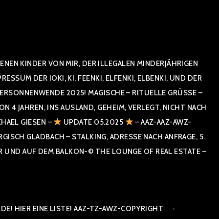
NEN KINDER VON MIR, DER ILLEGALEN MINDERJÄHRIGEN
UM DER IOKI, KI, FEENKI, ELFENKI, ELBENKI, UND DER
RSONNENWENDE 2025! MAGISCHE – RITUELLE GRÜSSE – GR
 JAHREN, INS AUSLAND, GEHEIM, VERLEGT, NICHT NACH SPA
HAEL GIESEN –
UPDATE 05.2025
– AAZ-AAZ-AWZ-
SCH GLADBACH – STALKING, ADRESSE NACH ANFRAGE, 5. E
ND AUF DEM BALKON-© THE LOUNGE OF REAL ESTATE – CO
E! HIER EINE LISTE! AAZ-TZ-AWZ-COPYRIGHT