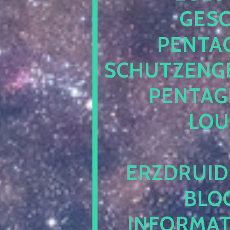
ESCH
ENTAG
CHUTZENGEL
ENTAGR
OUN
RZDRUIDE
LOG.
NFORMATI