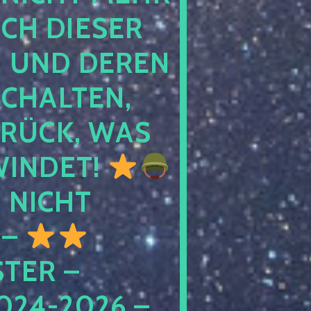
 DIESER NA
ND DEREN KI
ALTEN, EH
CK, WAS AU
INDET!
NICHT
 –
ER – S
4-2026 – C