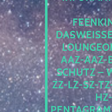
EENKIN
ASWEISSEP
OUNGEOFR
AZ-AAZ-B
CHUTZ – W
-LZ-SZ-TZ-V
-J
NTAGRAMM1.