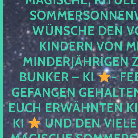
SOMMERSONNEN
WÜNSCHE DEN V
KINDERN VON M
MINDERJÄHRIGEN
BUNKER – KI
- FE
GEFANGEN GEHALTE
EUCH ERWÄHNTEN KI
KI
UND DEN VIELE