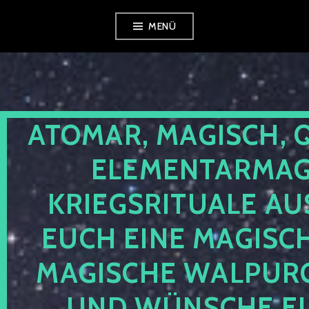
Zum
MENÜ
Inhalt
springen
ATOMAR, MAGISCH, 
ELEMENTARMAGI
KRIEGSRITUALE AU
EUCH EINE MAGISC
MAGISCHE WALPUR
UND WÜNSCHE EU