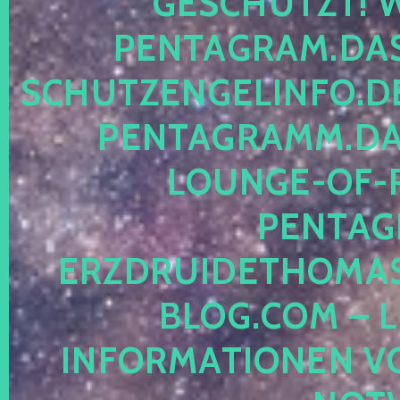
ESCHÜTZT! WE
ENTAGRAM.DAS-
CHUTZENGELINFO.DE,
ENTAGRAMM.DAS
OUNGE-OF-RE
ENTAGR
RZDRUIDETHOMASM
LOG.COM – LE
NFORMATIONEN VON 