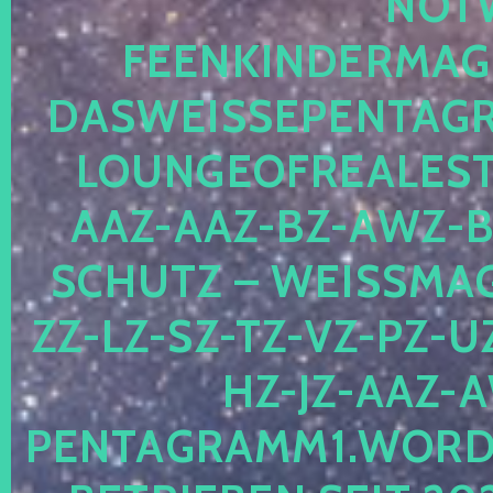
OTWE
EENKINDERMAGIE
ASWEISSEPENTAGRA
OUNGEOFREALESTA
AZ-AAZ-BZ-AWZ-BZ
CHUTZ – WEISSMAGI
-LZ-SZ-TZ-VZ-PZ-UZ-
-JZ-AAZ-AW
NTAGRAMM1.WORDPRE