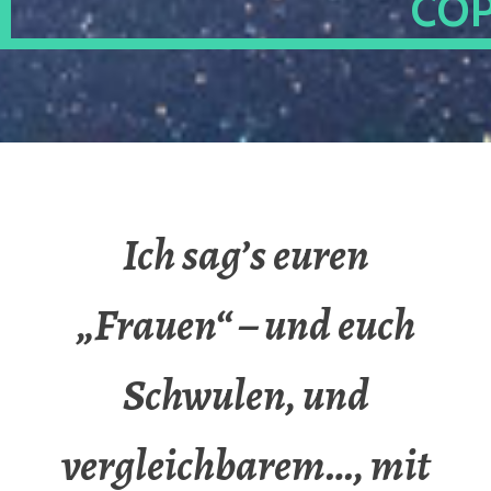
OP
Ich sag’s euren
„Frauen“ – und euch
Schwulen, und
vergleichbarem…, mit