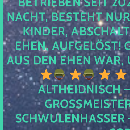
TRIEBEN SEIT 2024
CHT, BESTEHT NUR NO
NDER, ABSCHALTEN
EN, AUFGELÖST! GE
S DEN EHEN WAR, 
ALTHEIDNISCH –
GROSSMEISTER 
CHWULENHASSER – A