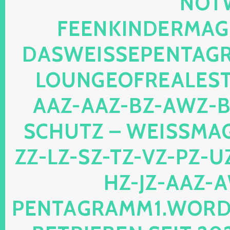
TWEB
ENKINDERMAGIE.
SWEISSEPENTAGRAM
UNGEOFREALESTAT
Z-AAZ-BZ-AWZ-BZ-
HUTZ – WEISSMAGIS
LZ-SZ-TZ-VZ-PZ-UZ-O
JZ-AAZ-AWZ
TAGRAMM1.WORDPRES