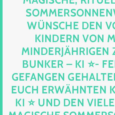
OMMERSONNENWEND
ÜNSCHE DEN VO
INDERN VON MIR
INDERJÄHRIGEN Z
UNKER – KI ⭐- FEEN
EFANGEN GEHALTENE
UCH ERWÄHNTEN KIND
I ⭐ UND DEN VIELEN