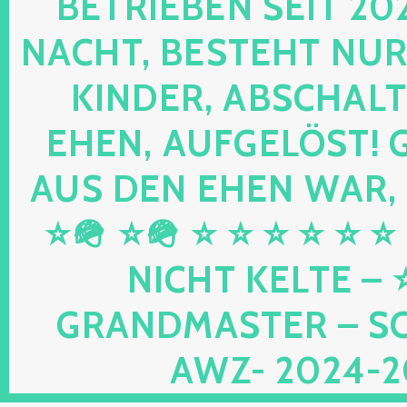
RIEBEN SEIT 2024 
HT, BESTEHT NUR NOC
DER, ABSCHALTEN,
N, AUFGELÖST! GEB
DEN EHEN WAR, UND
⭐🪖 ⭐ ⭐ ⭐ ⭐ ⭐ ⭐ ⭐ 
HT KELTE – ⭐⭐ 
DMASTER – SCHWU
2024-2026 