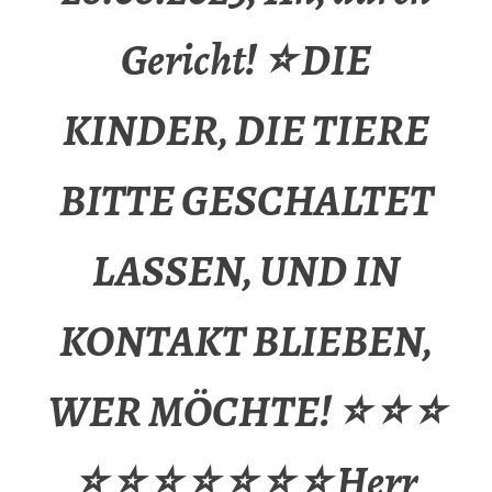
Gericht! ⭐ DIE
KINDER, DIE TIERE
BITTE GESCHALTET
LASSEN, UND IN
KONTAKT BLIEBEN,
WER MÖCHTE! ⭐ ⭐ ⭐
⭐ ⭐ ⭐ ⭐ ⭐ ⭐ ⭐ Herr