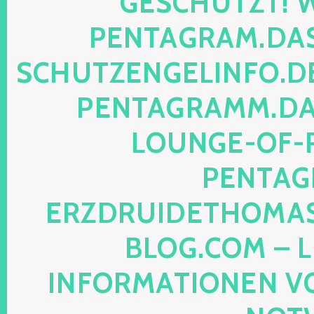
SCHÜTZT! WEB
NTAGRAM.DAS-P
HUTZENGELINFO.DE, 
NTAGRAMM.DAS-
UNGE-OF-REA
NTAGRA
ZDRUIDETHOMASMI
OG.COM – LEG
FORMATIONEN VON M