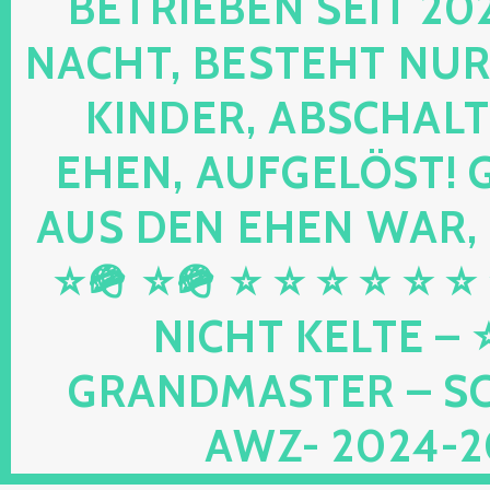
RIEBEN SEIT 2024 
HT, BESTEHT NUR NOC
DER, ABSCHALTEN,
N, AUFGELÖST! GEB
DEN EHEN WAR, UND
⭐🪖 ⭐ ⭐ ⭐ ⭐ ⭐ ⭐ ⭐ 
HT KELTE – ⭐⭐ 
DMASTER – SCHWU
2024-2026 