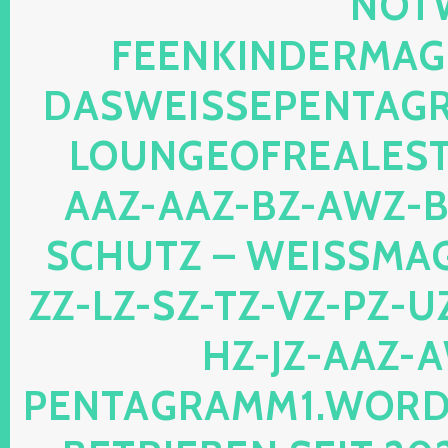
TWEB
ENKINDERMAGIE.
SWEISSEPENTAGRAM
UNGEOFREALESTAT
Z-AAZ-BZ-AWZ-BZ-
HUTZ – WEISSMAGIS
LZ-SZ-TZ-VZ-PZ-UZ-O
JZ-AAZ-AWZ
TAGRAMM1.WORDPRES