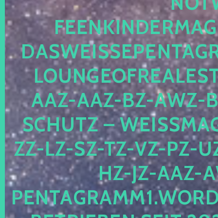
OTWE
EENKINDERMAGIE
ASWEISSEPENTAGRA
OUNGEOFREALESTA
AZ-AAZ-BZ-AWZ-BZ
CHUTZ – WEISSMAGI
-LZ-SZ-TZ-VZ-PZ-UZ-
-JZ-AAZ-AW
NTAGRAMM1.WORDPRE