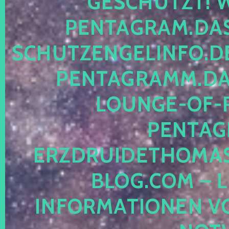
ESCHÜTZT! WE
ENTAGRAM.DAS-
CHUTZENGELINFO.DE,
ENTAGRAMM.DAS
OUNGE-OF-RE
ENTAGR
RZDRUIDETHOMASM
LOG.COM – LE
NFORMATIONEN VON 