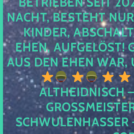
TRIEBEN SEIT 2024
CHT, BESTEHT NUR NO
NDER, ABSCHALTEN
EN, AUFGELÖST! GE
S DEN EHEN WAR, 
ALTHEIDNISCH –
GROSSMEISTER 
CHWULENHASSER – A