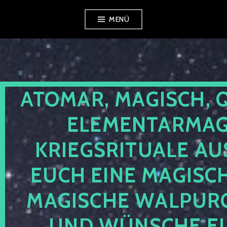
Zum
MENÜ
Inhalt
springen
ATOMAR, MAGISCH, 
ELEMENTARMAGI
KRIEGSRITUALE AU
EUCH EINE MAGISC
MAGISCHE WALPUR
UND WÜNSCHE EU