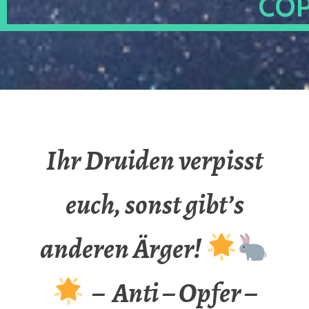
OP
Ihr Druiden verpisst
euch, sonst gibt’s
anderen Ärger!
– Anti – Opfer –