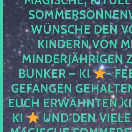
SOMMERSONNEN
WÜNSCHE DEN V
KINDERN VON M
MINDERJÄHRIGEN
BUNKER – KI
- FE
GEFANGEN GEHALTE
EUCH ERWÄHNTEN KI
KI
UND DEN VIELE