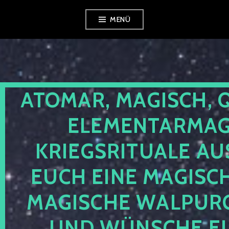
Zum
MENÜ
Inhalt
springen
ATOMAR, MAGISCH, 
ELEMENTARMAGI
KRIEGSRITUALE AU
EUCH EINE MAGISC
MAGISCHE WALPUR
UND WÜNSCHE EU