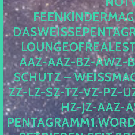
OTWE
EENKINDERMAGIE
ASWEISSEPENTAGRA
OUNGEOFREALESTA
AZ-AAZ-BZ-AWZ-BZ
CHUTZ – WEISSMAGI
-LZ-SZ-TZ-VZ-PZ-UZ-
-JZ-AAZ-AW
NTAGRAMM1.WORDPRE