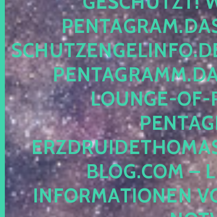
ESCHÜTZT! WE
ENTAGRAM.DAS-
CHUTZENGELINFO.DE,
ENTAGRAMM.DAS
OUNGE-OF-RE
ENTAGR
RZDRUIDETHOMASM
LOG.COM – LE
NFORMATIONEN VON 