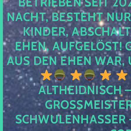
TRIEBEN SEIT 2024
CHT, BESTEHT NUR NO
NDER, ABSCHALTEN
EN, AUFGELÖST! GE
S DEN EHEN WAR, 
ALTHEIDNISCH –
GROSSMEISTER 
CHWULENHASSER – A