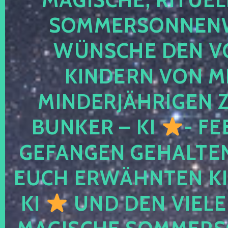
SOMMERSONNEN
WÜNSCHE DEN V
KINDERN VON M
MINDERJÄHRIGEN
BUNKER – KI
- FE
GEFANGEN GEHALTE
EUCH ERWÄHNTEN KI
KI
UND DEN VIELE