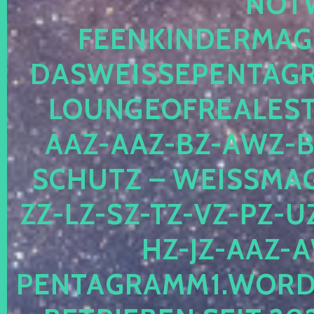
OTWE
EENKINDERMAGIE
ASWEISSEPENTAGRA
OUNGEOFREALESTA
AZ-AAZ-BZ-AWZ-BZ
CHUTZ – WEISSMAGI
-LZ-SZ-TZ-VZ-PZ-UZ-
-JZ-AAZ-AW
NTAGRAMM1.WORDPRE