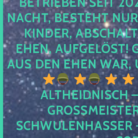
TRIEBEN SEIT 2024
CHT, BESTEHT NUR NO
NDER, ABSCHALTEN
EN, AUFGELÖST! GE
S DEN EHEN WAR, 
ALTHEIDNISCH –
GROSSMEISTER 
CHWULENHASSER – A