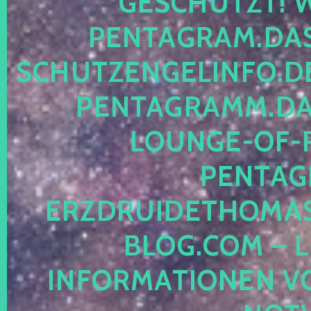
ESCHÜTZT! WE
ENTAGRAM.DAS-
CHUTZENGELINFO.DE,
ENTAGRAMM.DAS
OUNGE-OF-RE
ENTAGR
RZDRUIDETHOMASM
LOG.COM – LE
NFORMATIONEN VON 