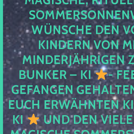
SOMMERSONNEN
WÜNSCHE DEN V
KINDERN VON M
MINDERJÄHRIGEN
BUNKER – KI
- FE
GEFANGEN GEHALTE
EUCH ERWÄHNTEN KI
KI
UND DEN VIELE