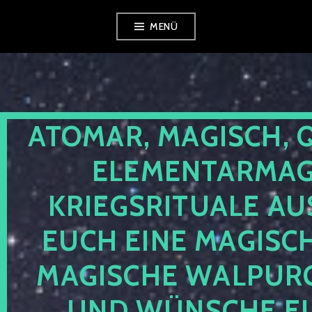
Zum
MENÜ
Inhalt
springen
ATOMAR, MAGISCH, 
ELEMENTARMAGI
KRIEGSRITUALE AU
EUCH EINE MAGISC
MAGISCHE WALPUR
UND WÜNSCHE EU