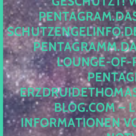
ESCHÜTZT! WE
ENTAGRAM.DAS-
CHUTZENGELINFO.DE,
ENTAGRAMM.DAS
OUNGE-OF-RE
ENTAGR
RZDRUIDETHOMASM
LOG.COM – LE
NFORMATIONEN VON 