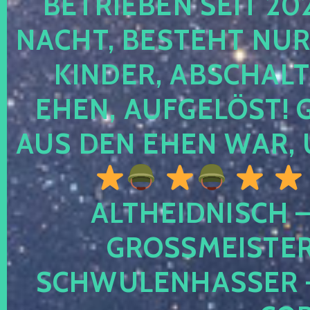
TRIEBEN SEIT 2024
CHT, BESTEHT NUR NO
NDER, ABSCHALTEN
EN, AUFGELÖST! GE
S DEN EHEN WAR, 
ALTHEIDNISCH –
GROSSMEISTER 
CHWULENHASSER – A