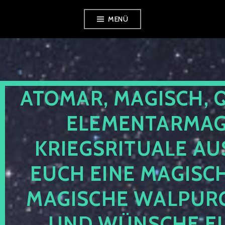
Zum
MENÜ
Inhalt
springen
ATOMAR, MAGISCH, 
ELEMENTARMAGI
KRIEGSRITUALE AU
EUCH EINE MAGISC
MAGISCHE WALPUR
UND WÜNSCHE EU