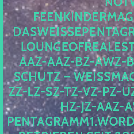
OTWE
EENKINDERMAGIE
ASWEISSEPENTAGRA
OUNGEOFREALESTA
AZ-AAZ-BZ-AWZ-BZ
CHUTZ – WEISSMAGI
-LZ-SZ-TZ-VZ-PZ-UZ-
-JZ-AAZ-AW
NTAGRAMM1.WORDPRE