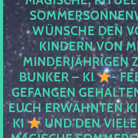
SOMMERSONNEN
WÜNSCHE DEN V
KINDERN VON M
MINDERJÄHRIGEN
BUNKER – KI
- FE
GEFANGEN GEHALTE
EUCH ERWÄHNTEN KI
KI
UND DEN VIELE