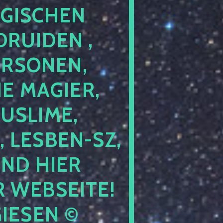
GISCHEN
RUIDEN ,
ERSONEN,
E MAGIER,
USLIME,
 LESBEN-SZ,
IND HIER
 WEBSEITE!
IESEN ©