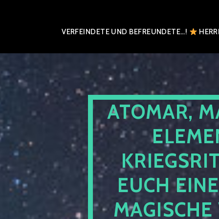
VERFEINDETE UND BEFREUNDETE…!
HERRN
ATOMAR, M
ELEME
KRIEGSRI
EUCH EIN
MAGISCHE