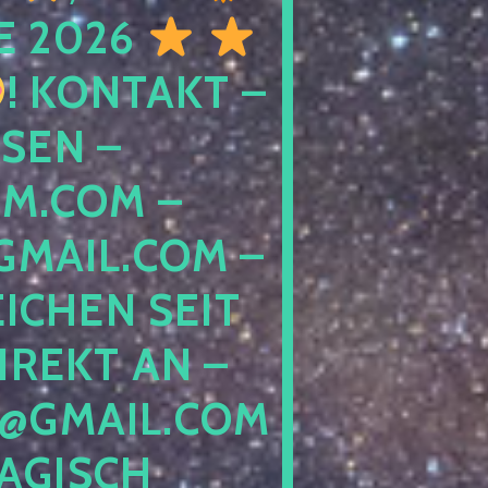
E 2026
! KONTAKT –
SEN –
M.COM –
MAIL.COM –
ICHEN SEIT
IREKT AN –
@GMAIL.COM
GISCH G