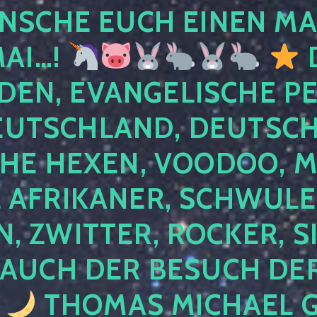
NSCHE EUCH EINEN MA
MAI…!
D
DEN, EVANGELISCHE P
EUTSCHLAND, DEUTSCH
HE HEXEN, VOODOO, M
AFRIKANER, SCHWULE,
, ZWITTER, ROCKER, S
 AUCH DER BESUCH DER
4
THOMAS MICHAEL G