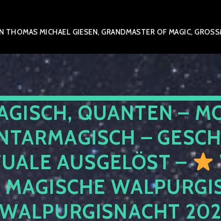
 THOMAS MICHAEL GIESEN, GRANDMASTER OF MAGIC, GROSSME
AGISCH, QUANTEN – M
NTARMAGISCH – GESCH
TUALE AUSGELÖST –
E MAGISCHE WALPURGIS
 WALPURGISNACHT 20