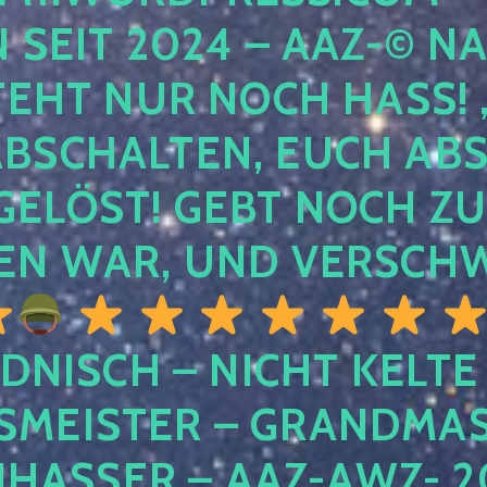
EIT 2024 – AAZ-© NACH
HT NUR NOCH HASS! , U
SCHALTEN, EUCH ABSCH
LÖST! GEBT NOCH ZURÜ
N WAR, UND VERSCHW
DNISCH – NICHT KELTE
MEISTER – GRANDMAST
SSER – AAZ-AWZ- 202