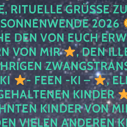
, RITUELLE GRÜSSE ZU
SONNENWENDE 2026
E DEN VON EUCH ER
RN VON MIR
, DEN IL
ÄHRIGEN ZWANGSTRAN
 KI
- FEEN -KI –
, E
GEHALTENEN KINDER
NTEN KINDER VON MI
EN VIELEN ANDEREN K