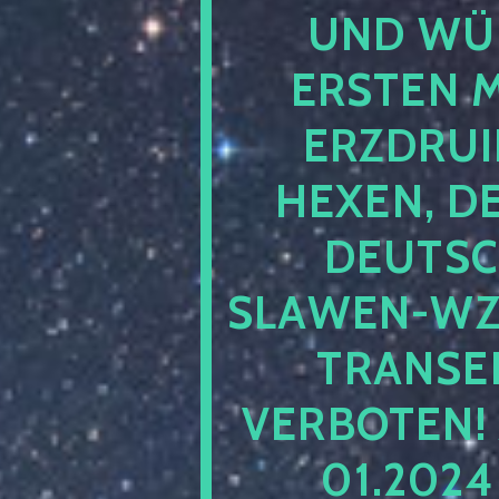
UND WÜ
ERSTEN 
ERZDRUI
HEXEN, D
DEUTSC
SLAWEN-WZ 
TRANSEN
VERBOTEN!
01.202