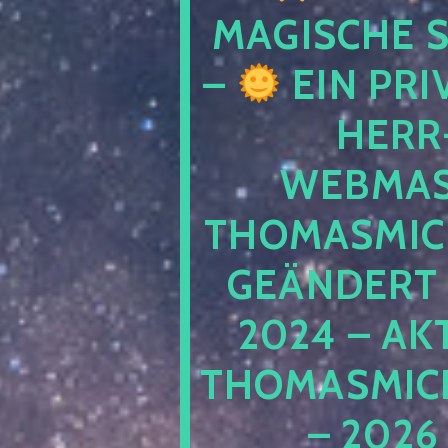
MAGISCHE
–
EIN PRI
HERR
WEBMAS
THOMASMIC
GEÄNDERT 
2024 – AK
THOMASMIC
– 2026