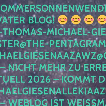
 SOMMERSONNENWEND
VATER BLOG!
-THOMAS-MICHAEL-GIE
TER@THE-PENTAGRAM
HAELGIESENAAZAWZ@G
– NICHT MEHR ZU ERRE
TUELL 2026 – KOMMT D
HAELGIESENALLEKIAAZ
 – WEBLOG IST WEISSMA