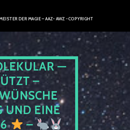
ISTER DER MAGIE – AAZ- AWZ -COPYRIGHT
OLEKULAR —
ÜTZT –
WÜNSCHE
 UND EINE
26
–