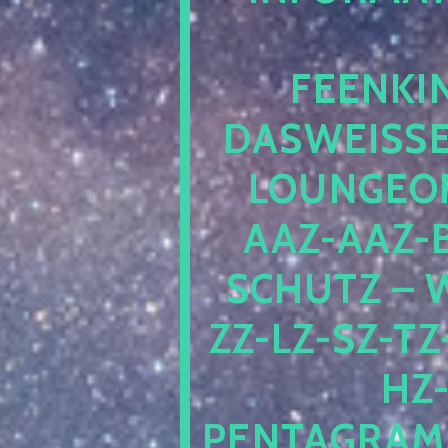
EENKIN
ASWEISSEP
OUNGEOFR
AZ-AAZ-B
CHUTZ – W
-LZ-SZ-TZ-V
-J
NTAGRAMM1.