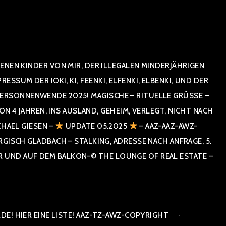
NEN KINDER VON MIR, DER ILLEGALEN MINDERJÄHRIGEN
UM DER IOKI, KI, FEENKI, ELFENKI, ELBENKI, UND DER
RSONNENWENDE 2025! MAGISCHE – RITUELLE GRÜSSE – GR
 JAHREN, INS AUSLAND, GEHEIM, VERLEGT, NICHT NACH SPA
HAEL GIESEN –
UPDATE 05.2025
– AAZ-AAZ-AWZ-
SCH GLADBACH – STALKING, ADRESSE NACH ANFRAGE, 5. E
ND AUF DEM BALKON-© THE LOUNGE OF REAL ESTATE – CO
E! HIER EINE LISTE! AAZ-TZ-AWZ-COPYRIGHT