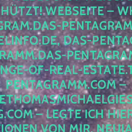
ÜTZT! WEBSEITE – WH
RAM.DAS-PENTAGRAMM.
INFO.DE, DAS-PENTAG
AMM.DAS-PENTAGRAMM
GE-OF-REAL-ESTATE.T
ENTAGRAMM.COM – E
THOMASMICHAELGIES
COM – LEGTE ICH HIERH
ONEN VON MIR, NEUJAHR