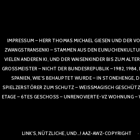
Zum
Inhalt
springen
IMPRESSUM – HERR THOMAS MICHAEL GIESEN UND DER VO
ZWANGSTRANSENKI – STAMMEN AUS DEN EUNUCHENKULTUREN,
VIELEN ANDEREN KI, UND DER WAISENKINDER BIS ZUM ALTE
OSSMEISTER – NICHT DER BUNDESREPUBLIK – 1982, 1984, DOR
NIEN, WIE’S BEHAUPTET WURDE – IN STONEHENGE, DE
SPIELZERSTÖRER ZUM SCHUTZ – WEISSMAGISCH GESCHÜTZT –
TAGE – 6TES GESCHOSS – UNRENOVIERTE-VZ WOHNUNG – WE
LINK’S, NÜTZLICHE, UND…! AAZ-AWZ-COPYRIGHT