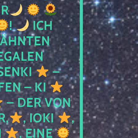
R
!
ICH
WÄHNTEN
LEGALEN
SENKI
–
LFEN – KI
– DER VON
R,
, IOKI
,
I
, EINE