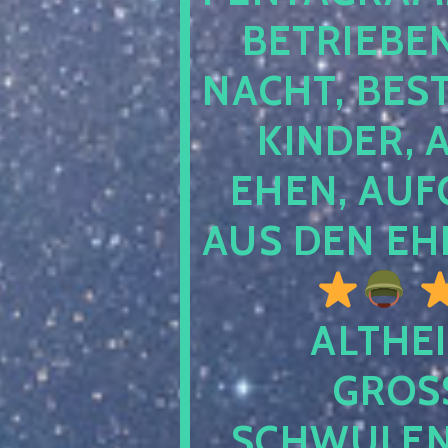
TRIEBEN S
CHT, BESTE
NDER, AB
EN, AUFGE
S DEN EHE
ALTHEI
GROSS
CHWULENHA