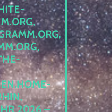
ITE-P
ORG, S
RAMM.ORG, P
.ORG, L
HE-P
EN.HOME-B
IN, I
 2026 – N