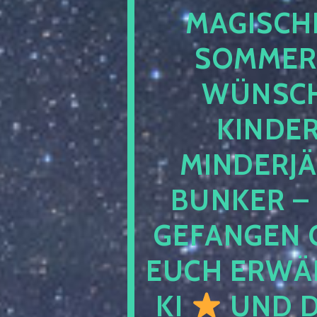
MAGISCHE
SOMMER
WÜNSCH
KINDE
MINDERJ
BUNKER –
GEFANGEN 
EUCH ERWÄH
KI
UND D