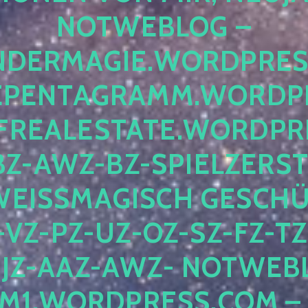
OTWEBLOG – F
DERMAGIE.WORDPRESS.
ENTAGRAMM.WORDPRE
EALESTATE.WORDPRES
Z-AWZ-BZ-SPIELZERSTÖ
EISSMAGISCH GESCHÜTZ
Z-PZ-UZ-OZ-SZ-FZ-TZ-
Z-AAZ-AWZ- NOTWEBLOG
WORDPRESS.COM – NI