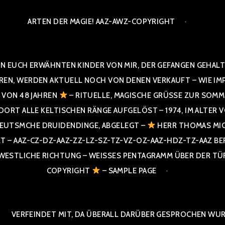
ARTEN DER MAGIE! AAZ-AWZ-COPYRIGHT
N EUCH ERWÄHNTEN KINDER VON MIR, DER GEFANGEN GEHALTE
 WERDEN AKTUELL NOCH VON DENEN VERKAUFT – WIE IMPRESS
R VON 48 JAHREN
– RITUELLE, MAGISCHE GRÜSSE ZUR SOMME
T ALLE KELTISCHEN RÄNGE AUFGELÖST – 1974, IM ALTER VON 4
UTSMCHE DRUIDENDINGE, ABGELEGT –
HERR THOMAS MIC
 AAZ-CZ-DZ-AAZ-ZZ-LZ-SZ-TZ-VZ-OZ-AAZ-HDZ-TZ-AAZ BERGI
STLICHE RICHTUNG – WEISSES PENTAGRAMM ÜBER DER TÜR U
PYRIGHT
– SAMPLE PAGE
VERFEINDET MIT, DA ÜBERALL DARÜBER GESPROCHEN WURD