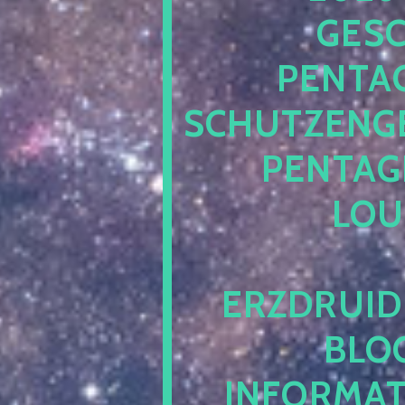
ESCH
ENTAG
CHUTZENGEL
ENTAGR
OUN
RZDRUIDE
LOG.
NFORMATI