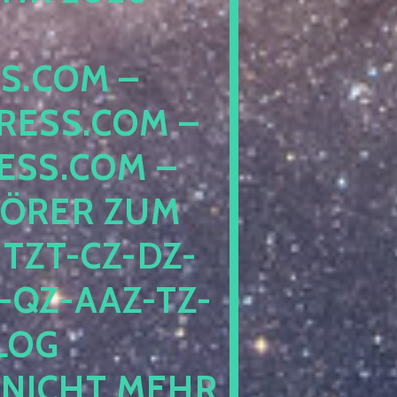
COM – D
SS.COM – L
S.COM – A
RER ZUM S
T-CZ-DZ-ZZ
QZ-AAZ-TZ-HZ
 PE
CHT MEHR BE