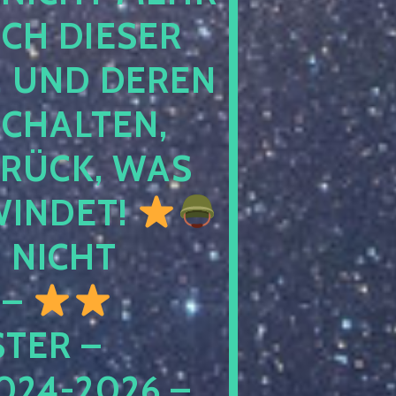
 DIESER NA
ND DEREN KI
ALTEN, EH
CK, WAS AU
INDET!
NICHT
 –
ER – S
4-2026 – C