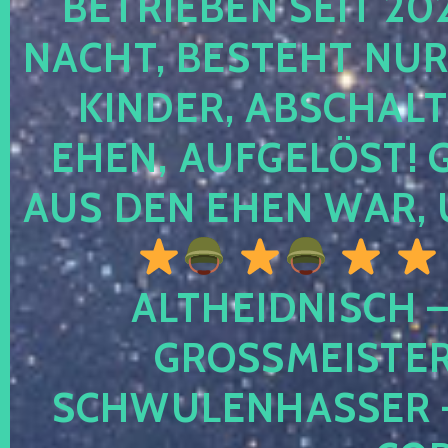
TRIEBEN SEIT 2024
CHT, BESTEHT NUR NO
NDER, ABSCHALTEN
EN, AUFGELÖST! GE
S DEN EHEN WAR, 
ALTHEIDNISCH –
GROSSMEISTER 
CHWULENHASSER – A