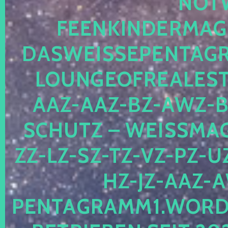
OTWE
EENKINDERMAGIE
ASWEISSEPENTAGRA
OUNGEOFREALESTA
AZ-AAZ-BZ-AWZ-BZ
CHUTZ – WEISSMAGI
-LZ-SZ-TZ-VZ-PZ-UZ-
-JZ-AAZ-AW
NTAGRAMM1.WORDPRE