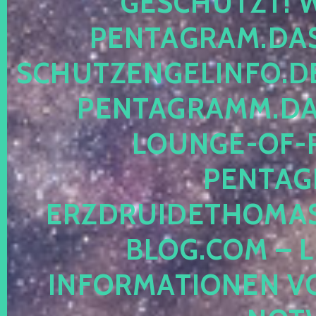
ESCHÜTZT! WE
ENTAGRAM.DAS-
CHUTZENGELINFO.DE,
ENTAGRAMM.DAS
OUNGE-OF-RE
ENTAGR
RZDRUIDETHOMASM
LOG.COM – LE
NFORMATIONEN VON 