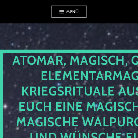
Zum
MENÜ
Inhalt
springen
ATOMAR, MAGISCH, 
ELEMENTARMAGI
KRIEGSRITUALE AU
EUCH EINE MAGISC
MAGISCHE WALPUR
UND WÜNSCHE EU