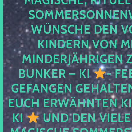
SOMMERSONNEN
WÜNSCHE DEN V
KINDERN VON M
MINDERJÄHRIGEN
BUNKER – KI
- FE
GEFANGEN GEHALTE
EUCH ERWÄHNTEN KI
KI
UND DEN VIELE