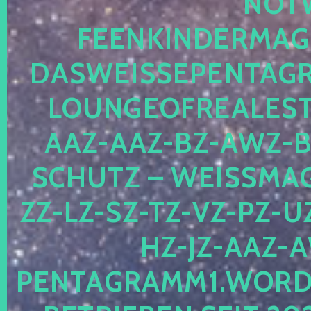
OTWE
EENKINDERMAGIE
ASWEISSEPENTAGRA
OUNGEOFREALESTA
AZ-AAZ-BZ-AWZ-BZ
CHUTZ – WEISSMAGI
-LZ-SZ-TZ-VZ-PZ-UZ-
-JZ-AAZ-AW
NTAGRAMM1.WORDPRE