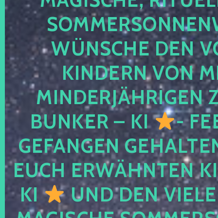
SOMMERSONNEN
WÜNSCHE DEN V
KINDERN VON M
MINDERJÄHRIGEN
BUNKER – KI
- FE
GEFANGEN GEHALTE
EUCH ERWÄHNTEN KI
KI
UND DEN VIELE