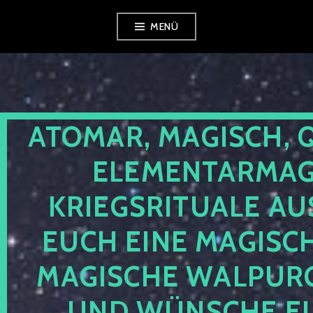
Zum
MENÜ
Inhalt
springen
ATOMAR, MAGISCH, 
ELEMENTARMAGI
KRIEGSRITUALE AU
EUCH EINE MAGISC
MAGISCHE WALPUR
UND WÜNSCHE EU