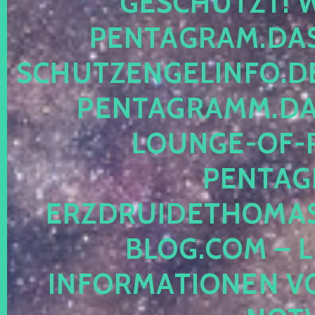
ESCHÜTZT! WE
ENTAGRAM.DAS-
CHUTZENGELINFO.DE,
ENTAGRAMM.DAS
OUNGE-OF-RE
ENTAGR
RZDRUIDETHOMASM
LOG.COM – LE
NFORMATIONEN VON 