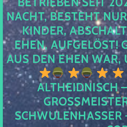
TRIEBEN SEIT 2024
CHT, BESTEHT NUR NO
NDER, ABSCHALTEN
EN, AUFGELÖST! GE
S DEN EHEN WAR, 
ALTHEIDNISCH –
GROSSMEISTER 
CHWULENHASSER – A