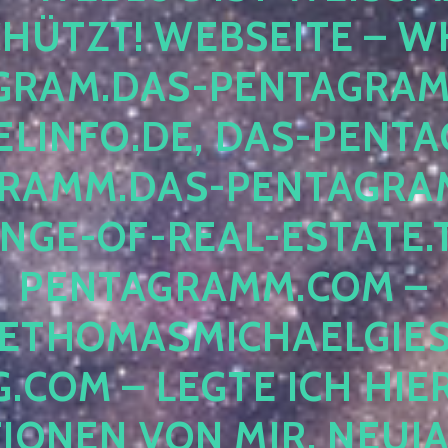
ÜTZT! WEBSEITE – WH
RAM.DAS-PENTAGRAMM.
INFO.DE, DAS-PENTAG
AMM.DAS-PENTAGRAMM
GE-OF-REAL-ESTATE.T
ENTAGRAMM.COM – E
THOMASMICHAELGIES
COM – LEGTE ICH HIERH
ONEN VON MIR, NEUJAHR