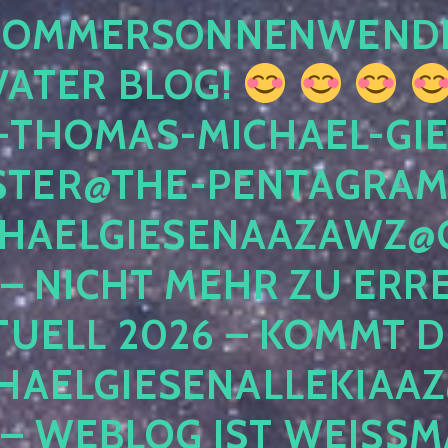
 SOMMERSONNENWEND
VATER BLOG!
-THOMAS-MICHAEL-GIE
TER@THE-PENTAGRAM
HAELGIESENAAZAWZ@G
– NICHT MEHR ZU ERRE
TUELL 2026 – KOMMT D
HAELGIESENALLEKIAAZ
 – WEBLOG IST WEISSMA