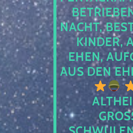
TRIEBEN S
CHT, BESTE
NDER, AB
EN, AUFGE
S DEN EHE
ALTHEI
GROSS
CHWULENHA