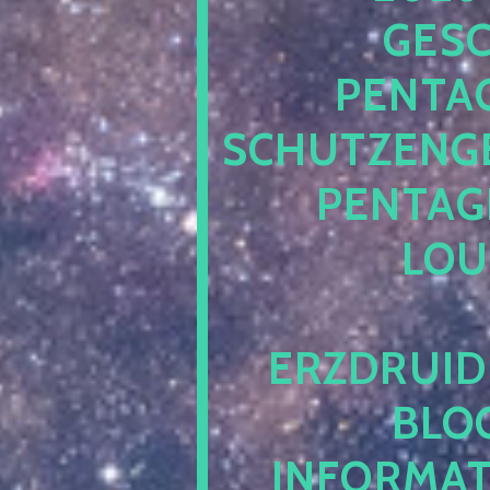
ESCH
ENTAG
CHUTZENGEL
ENTAGR
OUN
RZDRUIDE
LOG.
NFORMATI