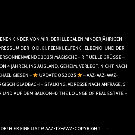
NEN KINDER VON MIR, DER ILLEGALEN MINDERJÄHRIGEN
UM DER IOKI, KI, FEENKI, ELFENKI, ELBENKI, UND DER
RSONNENWENDE 2025! MAGISCHE – RITUELLE GRÜSSE – GR
 JAHREN, INS AUSLAND, GEHEIM, VERLEGT, NICHT NACH SPA
HAEL GIESEN –
UPDATE 05.2025
– AAZ-AAZ-AWZ-
SCH GLADBACH – STALKING, ADRESSE NACH ANFRAGE, 5. E
ND AUF DEM BALKON-© THE LOUNGE OF REAL ESTATE – CO
E! HIER EINE LISTE! AAZ-TZ-AWZ-COPYRIGHT