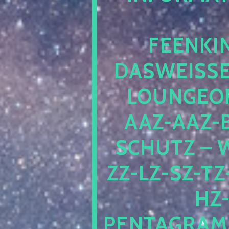
EENKIN
ASWEISSEP
OUNGEOFR
AZ-AAZ-B
CHUTZ – W
-LZ-SZ-TZ-V
-J
NTAGRAMM1.