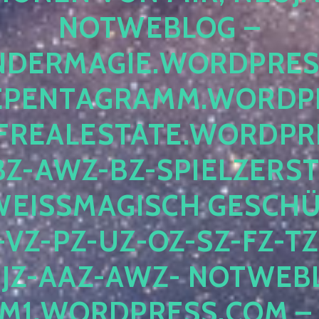
OTWEBLOG – F
DERMAGIE.WORDPRESS.
ENTAGRAMM.WORDPRE
EALESTATE.WORDPRES
Z-AWZ-BZ-SPIELZERSTÖ
EISSMAGISCH GESCHÜTZ
Z-PZ-UZ-OZ-SZ-FZ-TZ-
Z-AAZ-AWZ- NOTWEBLOG
WORDPRESS.COM – NI