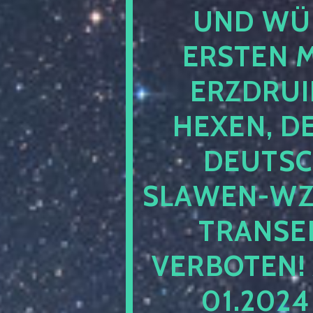
UND WÜ
ERSTEN 
ERZDRUI
HEXEN, D
DEUTSC
SLAWEN-WZ 
TRANSEN
VERBOTEN!
01.202