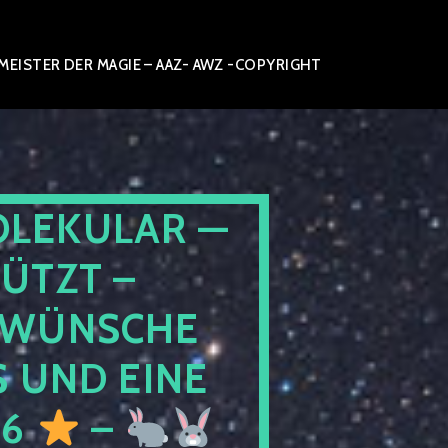
ISTER DER MAGIE – AAZ- AWZ -COPYRIGHT
OLEKULAR —
ÜTZT –
WÜNSCHE
 UND EINE
26
–