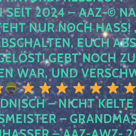
EIT 2024 – AAZ-© NACH
HT NUR NOCH HASS! , U
SCHALTEN, EUCH ABSCH
LÖST! GEBT NOCH ZURÜ
N WAR, UND VERSCHW
DNISCH – NICHT KELTE
MEISTER – GRANDMAST
SSER – AAZ-AWZ- 202