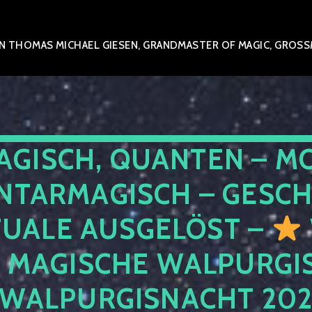
 THOMAS MICHAEL GIESEN, GRANDMASTER OF MAGIC, GROSSME
AGISCH, QUANTEN – M
NTARMAGISCH – GESCH
TUALE AUSGELÖST –
E MAGISCHE WALPURGIS
 WALPURGISNACHT 20