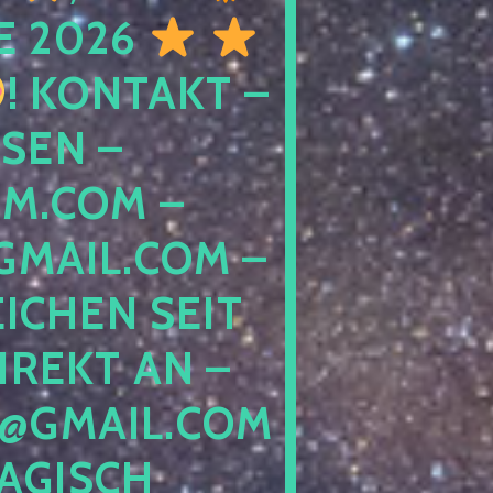
E 2026
! KONTAKT –
SEN –
M.COM –
MAIL.COM –
ICHEN SEIT
IREKT AN –
@GMAIL.COM
GISCH G