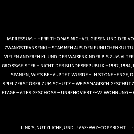
Zum
Inhalt
springen
IMPRESSUM – HERR THOMAS MICHAEL GIESEN UND DER VO
ZWANGSTRANSENKI – STAMMEN AUS DEN EUNUCHENKULTUREN,
VIELEN ANDEREN KI, UND DER WAISENKINDER BIS ZUM ALTE
OSSMEISTER – NICHT DER BUNDESREPUBLIK – 1982, 1984, DOR
NIEN, WIE’S BEHAUPTET WURDE – IN STONEHENGE, DE
SPIELZERSTÖRER ZUM SCHUTZ – WEISSMAGISCH GESCHÜTZT –
TAGE – 6TES GESCHOSS – UNRENOVIERTE-VZ WOHNUNG – WE
LINK’S, NÜTZLICHE, UND…! AAZ-AWZ-COPYRIGHT