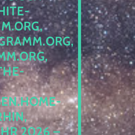
ITE-P
ORG, S
RAMM.ORG, P
.ORG, L
HE-P
EN.HOME-B
IN, I
 2026 – N