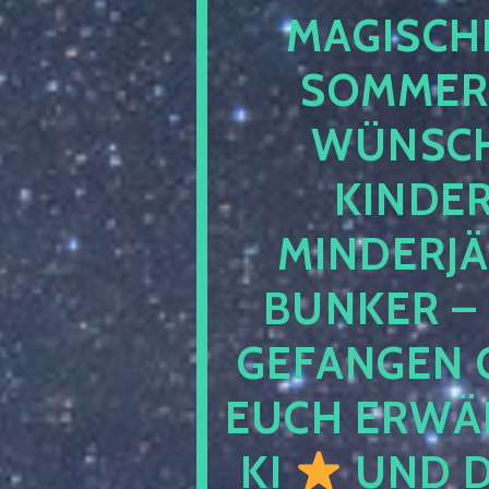
MAGISCHE
SOMMER
WÜNSCH
KINDE
MINDERJ
BUNKER –
GEFANGEN 
EUCH ERWÄH
KI
UND D