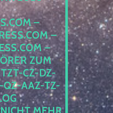
COM – D
SS.COM – L
S.COM – A
RER ZUM S
T-CZ-DZ-ZZ
QZ-AAZ-TZ-HZ
 PE
CHT MEHR BE