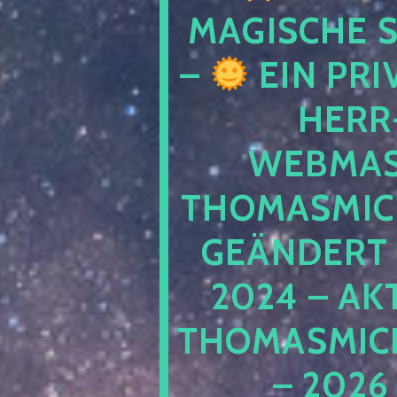
MAGISCHE
–
EIN PRI
HERR
WEBMAS
THOMASMIC
GEÄNDERT 
2024 – AK
THOMASMIC
– 2026