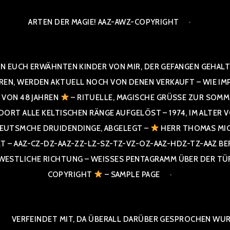
ARTEN DER MAGIE! AAZ-AWZ-COPYRIGHT
N EUCH ERWÄHNTEN KINDER VON MIR, DER GEFANGEN GEHALTE
 WERDEN AKTUELL NOCH VON DENEN VERKAUFT – WIE IMPRESS
R VON 48 JAHREN
– RITUELLE, MAGISCHE GRÜSSE ZUR SOMME
T ALLE KELTISCHEN RÄNGE AUFGELÖST – 1974, IM ALTER VON 4
UTSMCHE DRUIDENDINGE, ABGELEGT –
HERR THOMAS MIC
 AAZ-CZ-DZ-AAZ-ZZ-LZ-SZ-TZ-VZ-OZ-AAZ-HDZ-TZ-AAZ BERGI
STLICHE RICHTUNG – WEISSES PENTAGRAMM ÜBER DER TÜR U
PYRIGHT
– SAMPLE PAGE
VERFEINDET MIT, DA ÜBERALL DARÜBER GESPROCHEN WURD