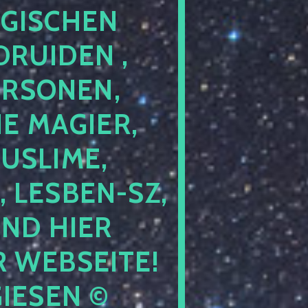
GISCHEN
RUIDEN ,
ERSONEN,
E MAGIER,
USLIME,
 LESBEN-SZ,
IND HIER
 WEBSEITE!
IESEN ©