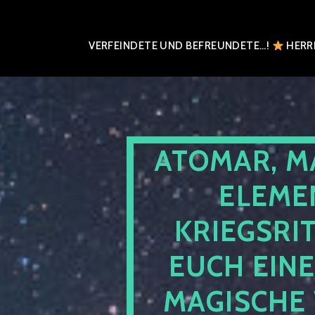
VERFEINDETE UND BEFREUNDETE…!
HERRN
ATOMAR, M
ELEME
KRIEGSRI
EUCH EIN
MAGISCHE