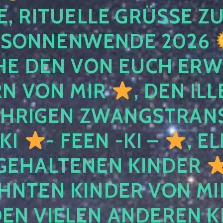
, RITUELLE GRÜSSE ZU
SONNENWENDE 2026
E DEN VON EUCH ER
RN VON MIR
, DEN IL
ÄHRIGEN ZWANGSTRAN
 KI
- FEEN -KI –
, E
GEHALTENEN KINDER
NTEN KINDER VON MI
EN VIELEN ANDEREN K