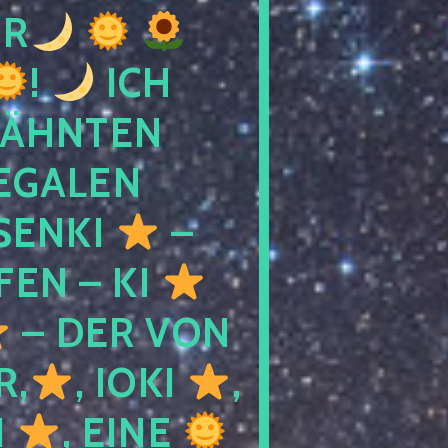
R
!
ICH
WÄHNTEN
LEGALEN
SENKI
–
LFEN – KI
– DER VON
R,
, IOKI
,
I
, EINE