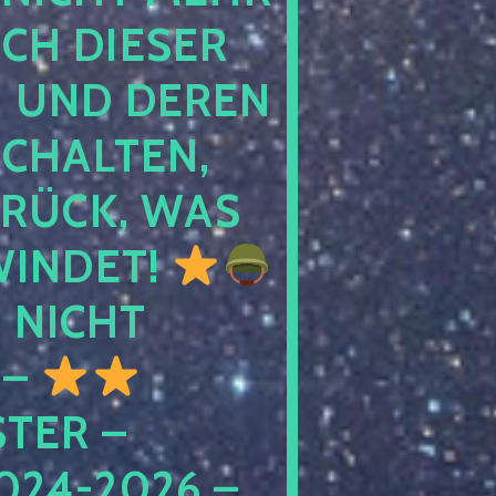
 DIESER NA
ND DEREN KI
ALTEN, EH
CK, WAS AU
INDET!
NICHT
 –
ER – S
4-2026 – C