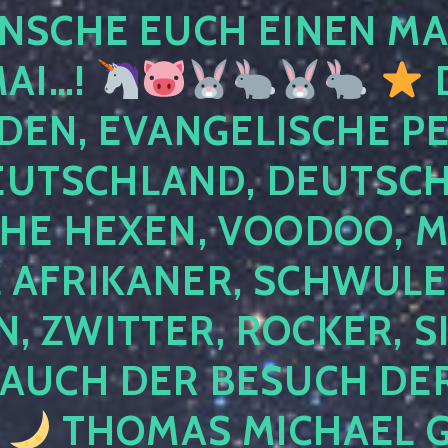
NSCHE EUCH EINEN MA
MAI…!
D
DEN, EVANGELISCHE P
EUTSCHLAND, DEUTSCH
HE HEXEN, VOODOO, M
AFRIKANER, SCHWULE,
, ZWITTER, ROCKER, S
 AUCH DER BESUCH DER
4
THOMAS MICHAEL G