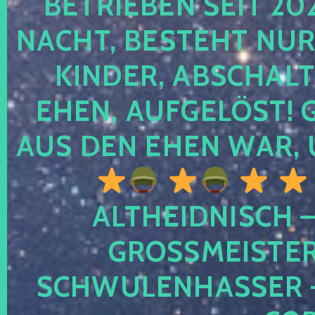
TRIEBEN SEIT 2024
CHT, BESTEHT NUR NO
NDER, ABSCHALTEN
EN, AUFGELÖST! GE
S DEN EHEN WAR, 
ALTHEIDNISCH –
GROSSMEISTER 
CHWULENHASSER – A