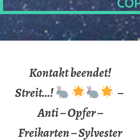
OP
Kontakt beendet!
Streit…!
–
Anti – Opfer –
Freikarten – Sylvester