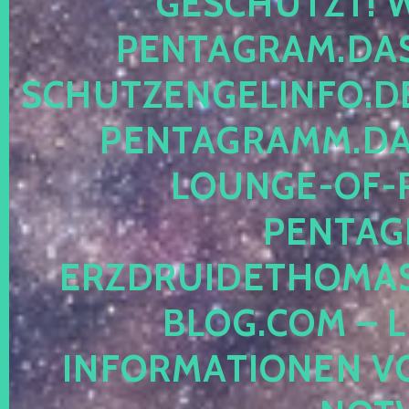
ESCHÜTZT! WE
ENTAGRAM.DAS-
CHUTZENGELINFO.DE,
ENTAGRAMM.DAS
OUNGE-OF-RE
ENTAGR
RZDRUIDETHOMASM
LOG.COM – LE
NFORMATIONEN VON 