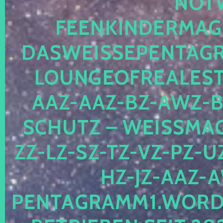
OTWE
EENKINDERMAGIE
ASWEISSEPENTAGRA
OUNGEOFREALESTA
AZ-AAZ-BZ-AWZ-BZ
CHUTZ – WEISSMAGI
-LZ-SZ-TZ-VZ-PZ-UZ-
-JZ-AAZ-AW
NTAGRAMM1.WORDPRE