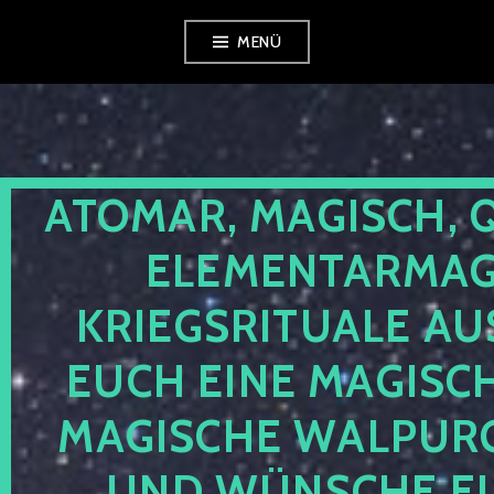
Zum
MENÜ
Inhalt
springen
ATOMAR, MAGISCH, 
ELEMENTARMAGI
KRIEGSRITUALE AU
EUCH EINE MAGISC
MAGISCHE WALPUR
UND WÜNSCHE EU