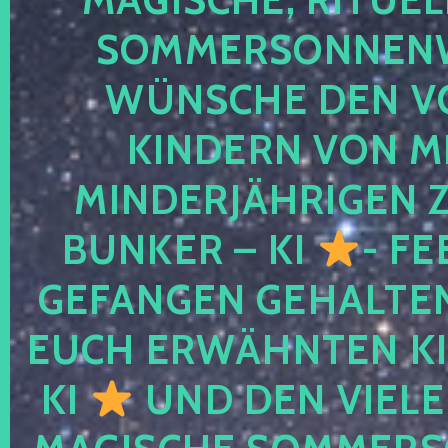
SOMMERSONNEN
WÜNSCHE DEN V
KINDERN VON M
MINDERJÄHRIGEN
BUNKER – KI
- FE
GEFANGEN GEHALTE
EUCH ERWÄHNTEN KI
KI
UND DEN VIELE