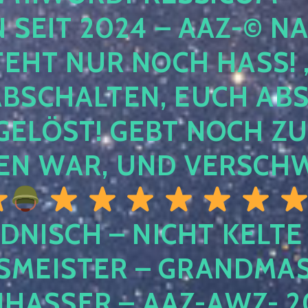
EIT 2024 – AAZ-© NACH
HT NUR NOCH HASS! , U
SCHALTEN, EUCH ABSCH
LÖST! GEBT NOCH ZURÜ
N WAR, UND VERSCHW
DNISCH – NICHT KELTE
MEISTER – GRANDMAST
SSER – AAZ-AWZ- 202