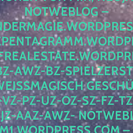
OTWEBLOG – F
DERMAGIE.WORDPRESS.
ENTAGRAMM.WORDPRE
EALESTATE.WORDPRES
Z-AWZ-BZ-SPIELZERSTÖ
EISSMAGISCH GESCHÜTZ
Z-PZ-UZ-OZ-SZ-FZ-TZ-
Z-AAZ-AWZ- NOTWEBLOG
WORDPRESS.COM – NI