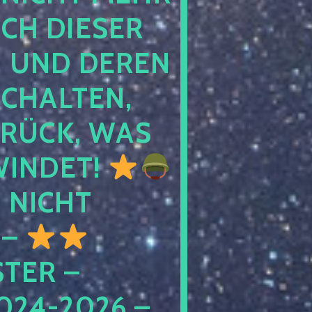
 DIESER NA
ND DEREN KI
ALTEN, EH
CK, WAS AU
INDET!
NICHT
 –
ER – S
4-2026 – C