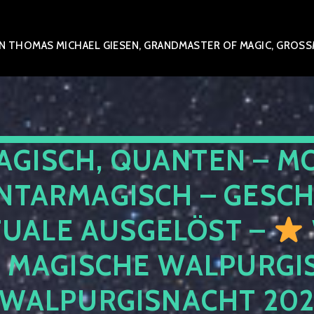
 THOMAS MICHAEL GIESEN, GRANDMASTER OF MAGIC, GROSSME
AGISCH, QUANTEN – M
NTARMAGISCH – GESCH
TUALE AUSGELÖST –
E MAGISCHE WALPURGIS
 WALPURGISNACHT 20