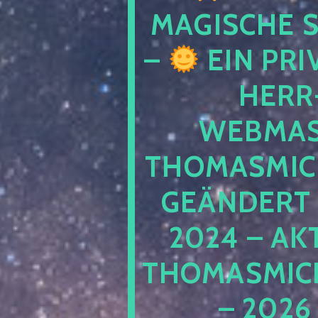
MAGISCHE
–
EIN PRI
HERR
WEBMAS
THOMASMIC
GEÄNDERT 
2024 – AK
THOMASMIC
– 2026