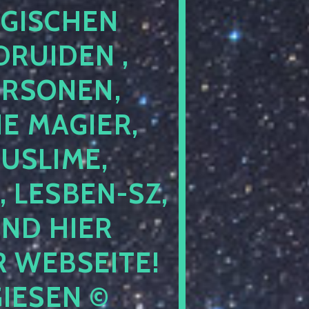
GISCHEN
RUIDEN ,
ERSONEN,
E MAGIER,
USLIME,
 LESBEN-SZ,
IND HIER
 WEBSEITE!
IESEN ©