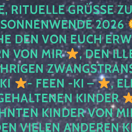
, RITUELLE GRÜSSE ZU
SONNENWENDE 2026
E DEN VON EUCH ER
RN VON MIR
, DEN IL
ÄHRIGEN ZWANGSTRAN
 KI
- FEEN -KI –
, E
GEHALTENEN KINDER
NTEN KINDER VON MI
EN VIELEN ANDEREN K