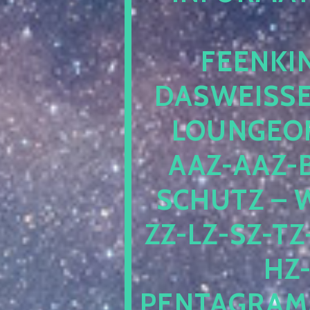
EENKIN
ASWEISSEP
OUNGEOFR
AZ-AAZ-B
CHUTZ – W
-LZ-SZ-TZ-V
-J
NTAGRAMM1.