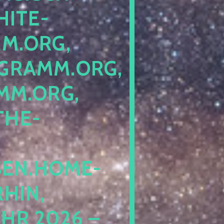
ITE-P
ORG, S
RAMM.ORG, P
.ORG, L
HE-P
EN.HOME-B
IN, I
 2026 – N