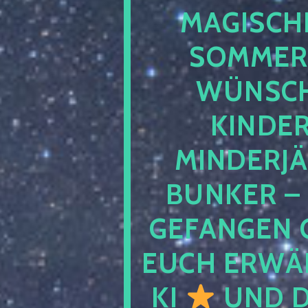
MAGISCHE
SOMMER
WÜNSCH
KINDE
MINDERJ
BUNKER –
GEFANGEN 
EUCH ERWÄH
KI
UND D