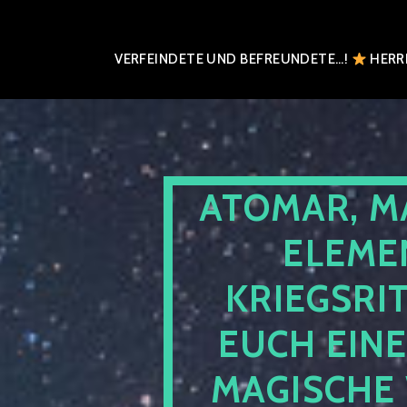
VERFEINDETE UND BEFREUNDETE…!
HERRN
ATOMAR, M
ELEME
KRIEGSRI
EUCH EIN
MAGISCHE