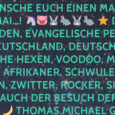
NSCHE EUCH EINEN MA
MAI…!
D
DEN, EVANGELISCHE P
EUTSCHLAND, DEUTSCH
HE HEXEN, VOODOO, M
AFRIKANER, SCHWULE,
, ZWITTER, ROCKER, S
 AUCH DER BESUCH DER
4
THOMAS MICHAEL G