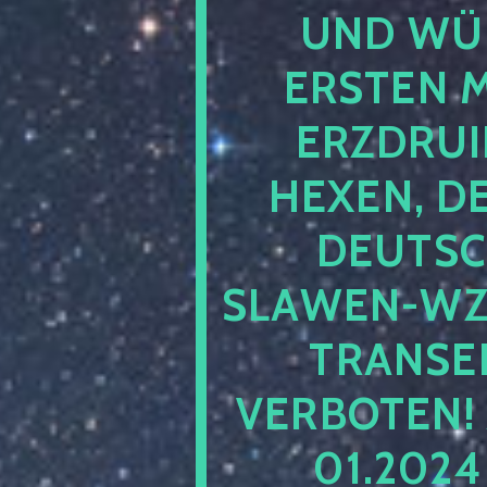
UND WÜ
ERSTEN 
ERZDRUI
HEXEN, D
DEUTSC
SLAWEN-WZ 
TRANSEN
VERBOTEN!
01.202