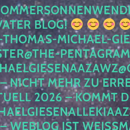
 SOMMERSONNENWEND
VATER BLOG!
-THOMAS-MICHAEL-GIE
TER@THE-PENTAGRAM
HAELGIESENAAZAWZ@G
– NICHT MEHR ZU ERRE
TUELL 2026 – KOMMT D
HAELGIESENALLEKIAAZ
 – WEBLOG IST WEISSMA