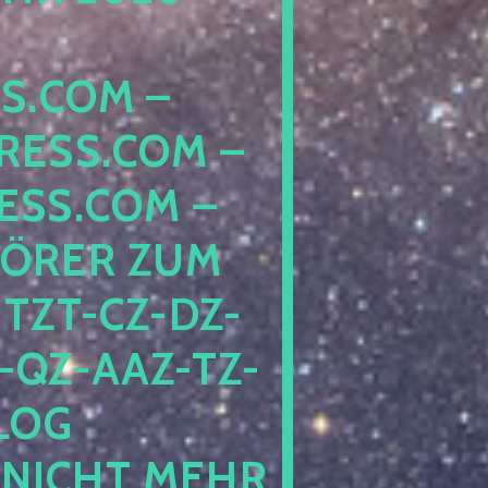
COM – D
SS.COM – L
S.COM – A
RER ZUM S
T-CZ-DZ-ZZ
QZ-AAZ-TZ-HZ
 PE
CHT MEHR BE