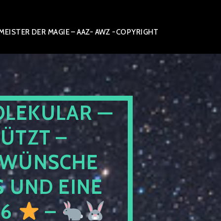
ISTER DER MAGIE – AAZ- AWZ -COPYRIGHT
OLEKULAR —
ÜTZT –
WÜNSCHE
 UND EINE
26
–