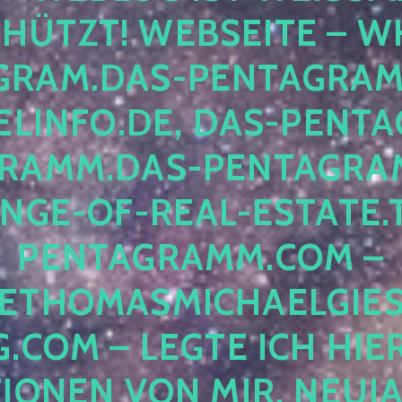
ÜTZT! WEBSEITE – WH
RAM.DAS-PENTAGRAMM.
INFO.DE, DAS-PENTAG
AMM.DAS-PENTAGRAMM
GE-OF-REAL-ESTATE.T
ENTAGRAMM.COM – E
THOMASMICHAELGIES
COM – LEGTE ICH HIERH
ONEN VON MIR, NEUJAHR