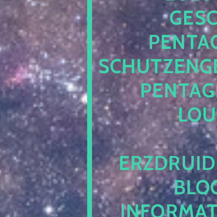
ESCH
ENTAG
CHUTZENGEL
ENTAGR
OUN
RZDRUIDE
LOG.
NFORMATI