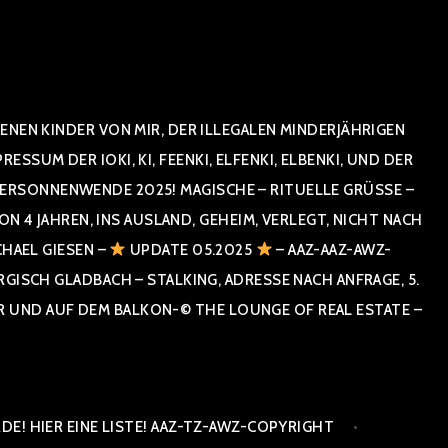
NEN KINDER VON MIR, DER ILLEGALEN MINDERJÄHRIGEN
UM DER IOKI, KI, FEENKI, ELFENKI, ELBENKI, UND DER
RSONNENWENDE 2025! MAGISCHE – RITUELLE GRÜSSE – GR
 JAHREN, INS AUSLAND, GEHEIM, VERLEGT, NICHT NACH SPA
HAEL GIESEN –
UPDATE 05.2025
– AAZ-AAZ-AWZ-
SCH GLADBACH – STALKING, ADRESSE NACH ANFRAGE, 5. E
ND AUF DEM BALKON-© THE LOUNGE OF REAL ESTATE – CO
E! HIER EINE LISTE! AAZ-TZ-AWZ-COPYRIGHT