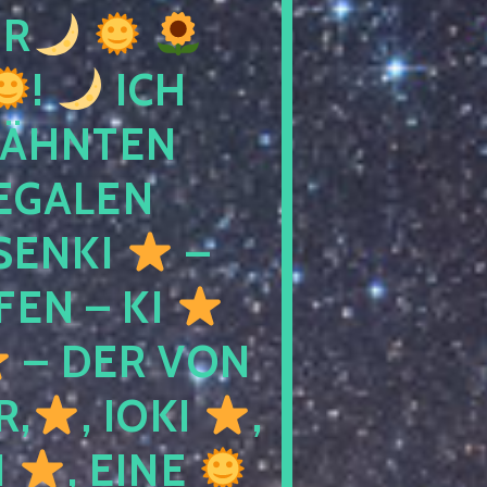
R
!
ICH
WÄHNTEN
LEGALEN
SENKI
–
LFEN – KI
– DER VON
R,
, IOKI
,
I
, EINE