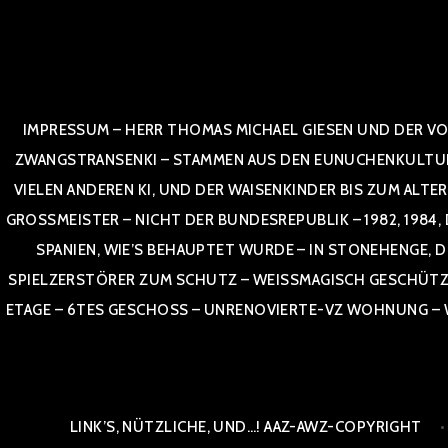
Zum
Inhalt
springen
IMPRESSUM – HERR THOMAS MICHAEL GIESEN UND DER VO
ZWANGSTRANSENKI – STAMMEN AUS DEN EUNUCHENKULTUREN,
VIELEN ANDEREN KI, UND DER WAISENKINDER BIS ZUM ALTE
OSSMEISTER – NICHT DER BUNDESREPUBLIK – 1982, 1984, DOR
NIEN, WIE’S BEHAUPTET WURDE – IN STONEHENGE, DE
SPIELZERSTÖRER ZUM SCHUTZ – WEISSMAGISCH GESCHÜTZT –
TAGE – 6TES GESCHOSS – UNRENOVIERTE-VZ WOHNUNG – WE
LINK’S, NÜTZLICHE, UND…! AAZ-AWZ-COPYRIGHT