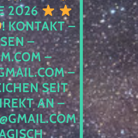
E 2026
! KONTAKT –
SEN –
M.COM –
MAIL.COM –
ICHEN SEIT
IREKT AN –
@GMAIL.COM
GISCH G