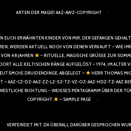
ARTEN DER MAGIE! AAZ-AWZ-COPYRIGHT
N EUCH ERWÄHNTEN KINDER VON MIR, DER GEFANGEN GEHALTE
 WERDEN AKTUELL NOCH VON DENEN VERKAUFT – WIE IMPRESS
R VON 48 JAHREN
– RITUELLE, MAGISCHE GRÜSSE ZUR SOMME
T ALLE KELTISCHEN RÄNGE AUFGELÖST – 1974, IM ALTER VON 4
UTSMCHE DRUIDENDINGE, ABGELEGT –
HERR THOMAS MIC
 AAZ-CZ-DZ-AAZ-ZZ-LZ-SZ-TZ-VZ-OZ-AAZ-HDZ-TZ-AAZ BERGI
STLICHE RICHTUNG – WEISSES PENTAGRAMM ÜBER DER TÜR U
PYRIGHT
– SAMPLE PAGE
VERFEINDET MIT, DA ÜBERALL DARÜBER GESPROCHEN WURD