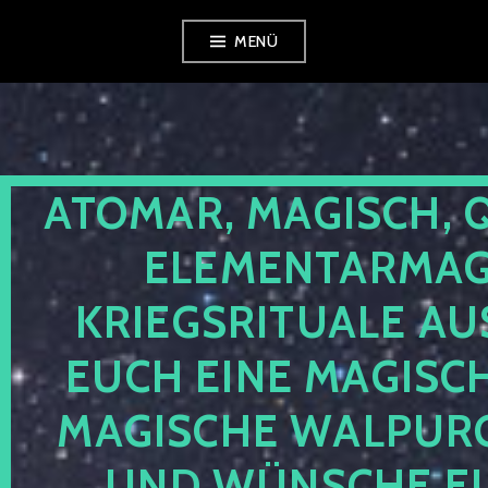
Zum
MENÜ
Inhalt
springen
ATOMAR, MAGISCH, 
ELEMENTARMAGI
KRIEGSRITUALE AU
EUCH EINE MAGISC
MAGISCHE WALPUR
UND WÜNSCHE EU