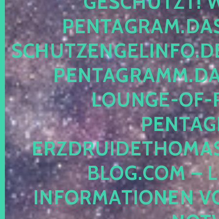
ESCHÜTZT! WE
ENTAGRAM.DAS-
CHUTZENGELINFO.DE,
ENTAGRAMM.DAS
OUNGE-OF-RE
ENTAGR
RZDRUIDETHOMASM
LOG.COM – LE
NFORMATIONEN VON 