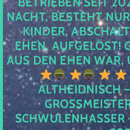
TRIEBEN SEIT 2024
CHT, BESTEHT NUR NO
NDER, ABSCHALTEN
EN, AUFGELÖST! GE
S DEN EHEN WAR, 
ALTHEIDNISCH –
GROSSMEISTER 
CHWULENHASSER – A