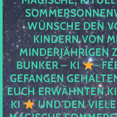
SOMMERSONNEN
WÜNSCHE DEN V
KINDERN VON M
MINDERJÄHRIGEN
BUNKER – KI
- FE
GEFANGEN GEHALTE
EUCH ERWÄHNTEN KI
KI
UND DEN VIELE