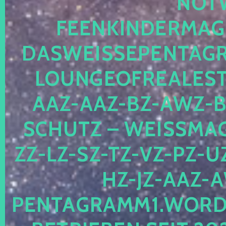
OTWE
EENKINDERMAGIE
ASWEISSEPENTAGRA
OUNGEOFREALESTA
AZ-AAZ-BZ-AWZ-BZ
CHUTZ – WEISSMAGI
-LZ-SZ-TZ-VZ-PZ-UZ-
-JZ-AAZ-AW
NTAGRAMM1.WORDPRE