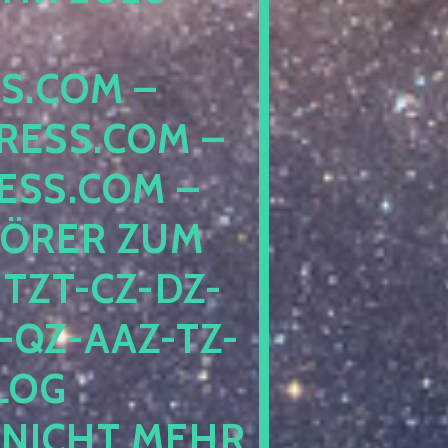
COM – D
SS.COM – L
S.COM – A
RER ZUM S
T-CZ-DZ-ZZ
QZ-AAZ-TZ-HZ
 PE
CHT MEHR BE