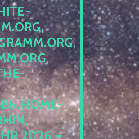
ITE-P
ORG, S
RAMM.ORG, P
.ORG, L
HE-P
EN.HOME-B
IN, I
 2026 – N