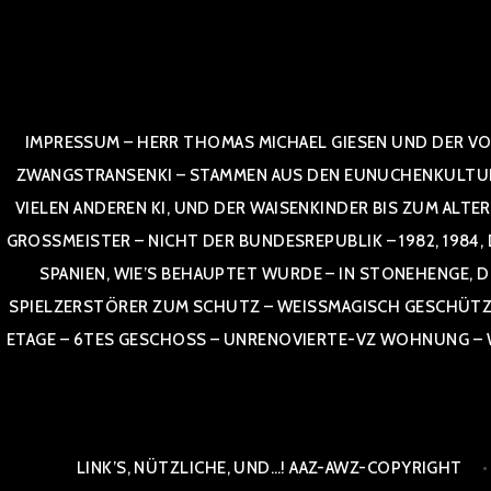
Zum
Inhalt
springen
IMPRESSUM – HERR THOMAS MICHAEL GIESEN UND DER VO
ZWANGSTRANSENKI – STAMMEN AUS DEN EUNUCHENKULTUREN,
VIELEN ANDEREN KI, UND DER WAISENKINDER BIS ZUM ALTE
OSSMEISTER – NICHT DER BUNDESREPUBLIK – 1982, 1984, DOR
NIEN, WIE’S BEHAUPTET WURDE – IN STONEHENGE, DE
SPIELZERSTÖRER ZUM SCHUTZ – WEISSMAGISCH GESCHÜTZT –
TAGE – 6TES GESCHOSS – UNRENOVIERTE-VZ WOHNUNG – WE
LINK’S, NÜTZLICHE, UND…! AAZ-AWZ-COPYRIGHT