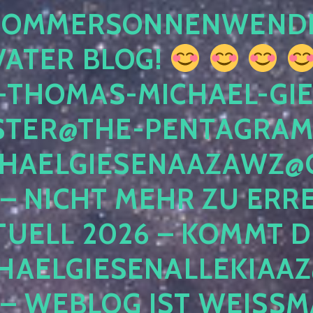
 SOMMERSONNENWEND
VATER BLOG!
-THOMAS-MICHAEL-GIE
TER@THE-PENTAGRAM
HAELGIESENAAZAWZ@G
– NICHT MEHR ZU ERRE
TUELL 2026 – KOMMT D
HAELGIESENALLEKIAAZ
 – WEBLOG IST WEISSMA