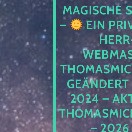
MAGISCHE
–
EIN PRI
HERR
WEBMAS
THOMASMIC
GEÄNDERT 
2024 – AK
THOMASMIC
– 2026