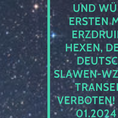
UND WÜ
ERSTEN 
ERZDRUI
HEXEN, D
DEUTSC
SLAWEN-WZ 
TRANSEN
VERBOTEN!
01.202