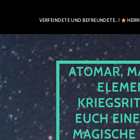
VERFEINDETE UND BEFREUNDETE…!
HERRN
ATOMAR, M
ELEME
KRIEGSRI
EUCH EIN
MAGISCHE