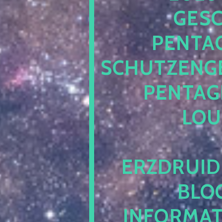
ESCH
ENTAG
CHUTZENGEL
ENTAGR
OUN
RZDRUIDE
LOG.
NFORMATI