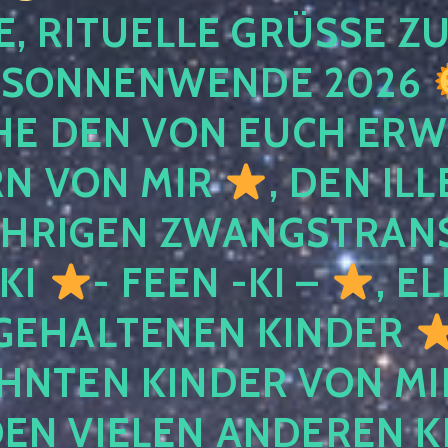
, RITUELLE GRÜSSE ZU
SONNENWENDE 2026
E DEN VON EUCH ER
RN VON MIR
, DEN IL
ÄHRIGEN ZWANGSTRAN
 KI
- FEEN -KI –
, E
GEHALTENEN KINDER
NTEN KINDER VON MI
EN VIELEN ANDEREN K