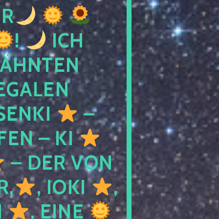
R
!
ICH
WÄHNTEN
LEGALEN
SENKI
–
LFEN – KI
– DER VON
R,
, IOKI
,
I
, EINE