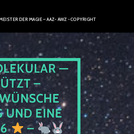
ISTER DER MAGIE – AAZ- AWZ -COPYRIGHT
OLEKULAR —
ÜTZT –
WÜNSCHE
 UND EINE
26
–