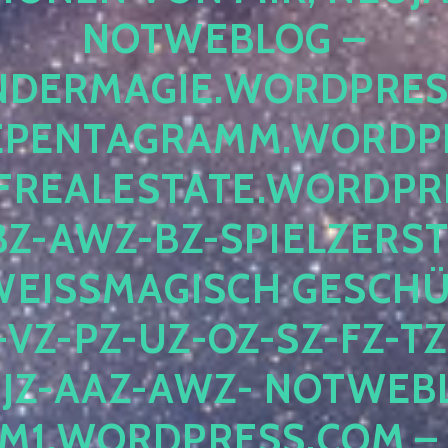
OTWEBLOG – F
DERMAGIE.WORDPRESS.
ENTAGRAMM.WORDPRE
EALESTATE.WORDPRES
Z-AWZ-BZ-SPIELZERSTÖ
EISSMAGISCH GESCHÜTZ
Z-PZ-UZ-OZ-SZ-FZ-TZ-
Z-AAZ-AWZ- NOTWEBLOG
WORDPRESS.COM – NI