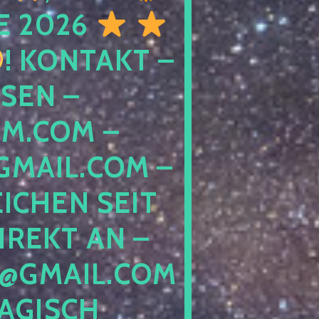
E 2026
! KONTAKT –
SEN –
M.COM –
MAIL.COM –
ICHEN SEIT
IREKT AN –
@GMAIL.COM
GISCH G