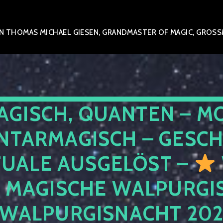
 THOMAS MICHAEL GIESEN, GRANDMASTER OF MAGIC, GROSSME
AGISCH, QUANTEN – M
NTARMAGISCH – GESCH
TUALE AUSGELÖST –
E MAGISCHE WALPURGIS
 WALPURGISNACHT 20