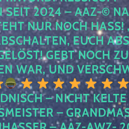
EIT 2024 – AAZ-© NACH
HT NUR NOCH HASS! , U
SCHALTEN, EUCH ABSCH
LÖST! GEBT NOCH ZURÜ
N WAR, UND VERSCHW
DNISCH – NICHT KELTE
MEISTER – GRANDMAST
SSER – AAZ-AWZ- 202