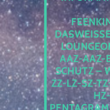
EENKIN
ASWEISSEP
OUNGEOFR
AZ-AAZ-B
CHUTZ – W
-LZ-SZ-TZ-V
-J
NTAGRAMM1.