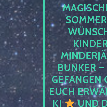
MAGISCHE
SOMMER
WÜNSCH
KINDE
MINDERJ
BUNKER –
GEFANGEN 
EUCH ERWÄH
KI
UND D