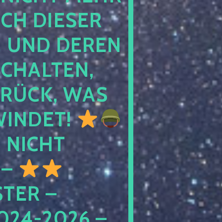
 DIESER NA
ND DEREN KI
ALTEN, EH
CK, WAS AU
INDET!
NICHT
 –
ER – S
4-2026 – C