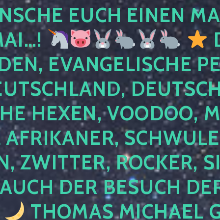
NSCHE EUCH EINEN MA
MAI…!
D
DEN, EVANGELISCHE P
EUTSCHLAND, DEUTSCH
HE HEXEN, VOODOO, M
AFRIKANER, SCHWULE,
, ZWITTER, ROCKER, S
 AUCH DER BESUCH DER
4
THOMAS MICHAEL G