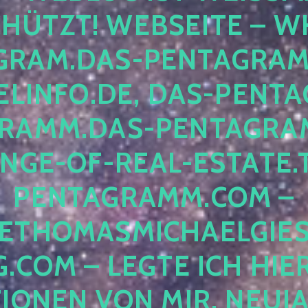
ÜTZT! WEBSEITE – WH
RAM.DAS-PENTAGRAMM.
INFO.DE, DAS-PENTAG
AMM.DAS-PENTAGRAMM
GE-OF-REAL-ESTATE.T
ENTAGRAMM.COM – E
THOMASMICHAELGIES
COM – LEGTE ICH HIERH
ONEN VON MIR, NEUJAHR