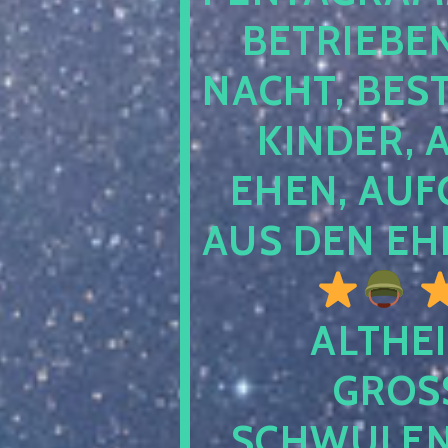
TRIEBEN S
CHT, BESTE
NDER, AB
EN, AUFGE
S DEN EHE
ALTHEI
GROSS
CHWULENHA