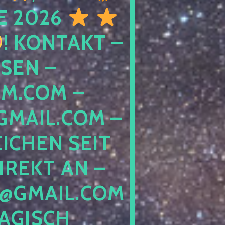
E 2026
! KONTAKT –
SEN –
M.COM –
MAIL.COM –
ICHEN SEIT
IREKT AN –
@GMAIL.COM
GISCH G