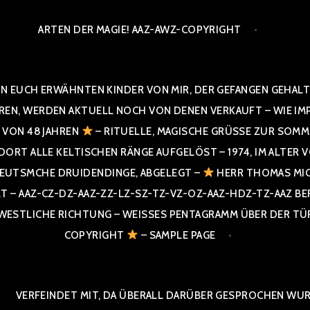
ARTEN DER MAGIE! AAZ-AWZ-COPYRIGHT
N EUCH ERWÄHNTEN KINDER VON MIR, DER GEFANGEN GEHALTE
 WERDEN AKTUELL NOCH VON DENEN VERKAUFT – WIE IMPRESS
R VON 48 JAHREN
– RITUELLE, MAGISCHE GRÜSSE ZUR SOMME
T ALLE KELTISCHEN RÄNGE AUFGELÖST – 1974, IM ALTER VON 4
UTSMCHE DRUIDENDINGE, ABGELEGT –
HERR THOMAS MIC
 AAZ-CZ-DZ-AAZ-ZZ-LZ-SZ-TZ-VZ-OZ-AAZ-HDZ-TZ-AAZ BERGI
STLICHE RICHTUNG – WEISSES PENTAGRAMM ÜBER DER TÜR U
PYRIGHT
– SAMPLE PAGE
VERFEINDET MIT, DA ÜBERALL DARÜBER GESPROCHEN WURD