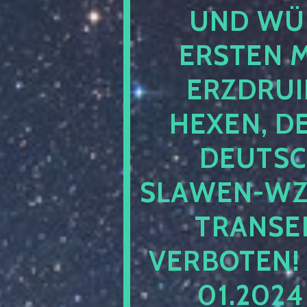
UND WÜ
ERSTEN 
ERZDRUI
HEXEN, D
DEUTSC
SLAWEN-WZ 
TRANSEN
VERBOTEN!
01.202