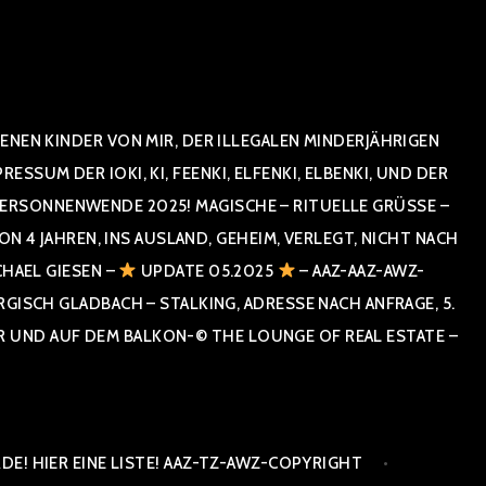
NEN KINDER VON MIR, DER ILLEGALEN MINDERJÄHRIGEN
UM DER IOKI, KI, FEENKI, ELFENKI, ELBENKI, UND DER
RSONNENWENDE 2025! MAGISCHE – RITUELLE GRÜSSE – GR
 JAHREN, INS AUSLAND, GEHEIM, VERLEGT, NICHT NACH SPA
HAEL GIESEN –
UPDATE 05.2025
– AAZ-AAZ-AWZ-
SCH GLADBACH – STALKING, ADRESSE NACH ANFRAGE, 5. E
ND AUF DEM BALKON-© THE LOUNGE OF REAL ESTATE – CO
E! HIER EINE LISTE! AAZ-TZ-AWZ-COPYRIGHT