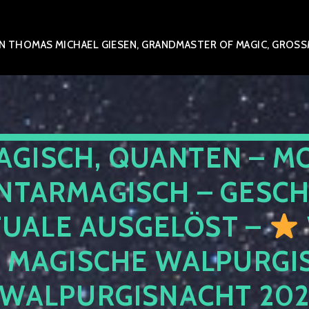
 THOMAS MICHAEL GIESEN, GRANDMASTER OF MAGIC, GROSSME
AGISCH, QUANTEN – M
NTARMAGISCH – GESCH
TUALE AUSGELÖST –
E MAGISCHE WALPURGIS
 WALPURGISNACHT 20