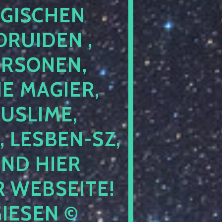
GISCHEN
RUIDEN ,
ERSONEN,
E MAGIER,
USLIME,
 LESBEN-SZ,
IND HIER
 WEBSEITE!
IESEN ©