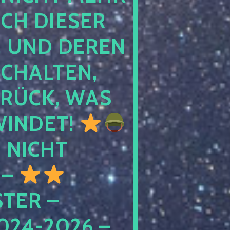
 DIESER NA
ND DEREN KI
ALTEN, EH
CK, WAS AU
INDET!
NICHT
 –
ER – S
4-2026 – C