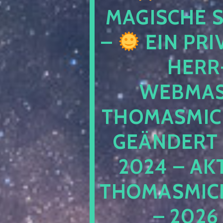
MAGISCHE
–
EIN PRI
HERR
WEBMAS
THOMASMIC
GEÄNDERT 
2024 – AK
THOMASMIC
– 2026