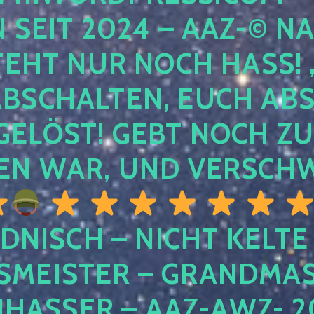
EIT 2024 – AAZ-© NACH
HT NUR NOCH HASS! , U
SCHALTEN, EUCH ABSCH
LÖST! GEBT NOCH ZURÜ
N WAR, UND VERSCHW
DNISCH – NICHT KELTE
MEISTER – GRANDMAST
SSER – AAZ-AWZ- 202