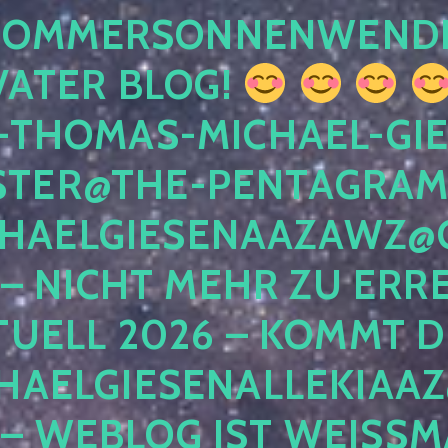
 SOMMERSONNENWEND
VATER BLOG!
-THOMAS-MICHAEL-GIE
TER@THE-PENTAGRAM
HAELGIESENAAZAWZ@G
– NICHT MEHR ZU ERRE
TUELL 2026 – KOMMT D
HAELGIESENALLEKIAAZ
 – WEBLOG IST WEISSMA