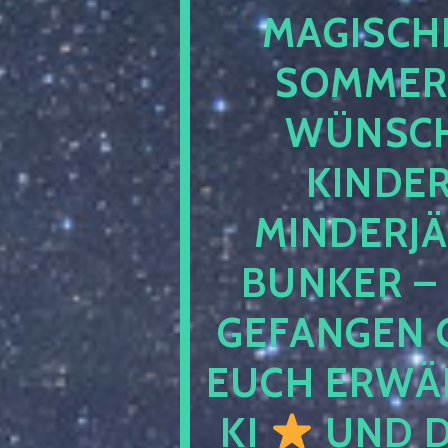
MAGISCHE
SOMMER
WÜNSCH
KINDE
MINDERJ
BUNKER –
GEFANGEN 
EUCH ERWÄH
KI
UND D