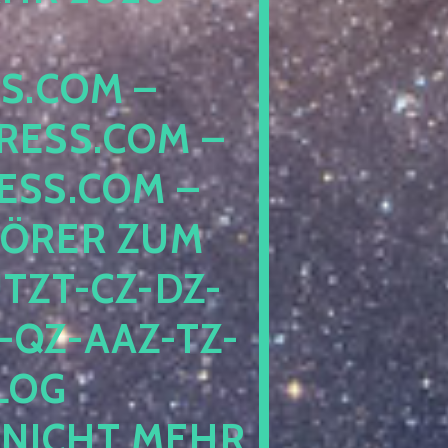
COM – D
SS.COM – L
S.COM – A
RER ZUM S
T-CZ-DZ-ZZ
QZ-AAZ-TZ-HZ
 PE
CHT MEHR BE