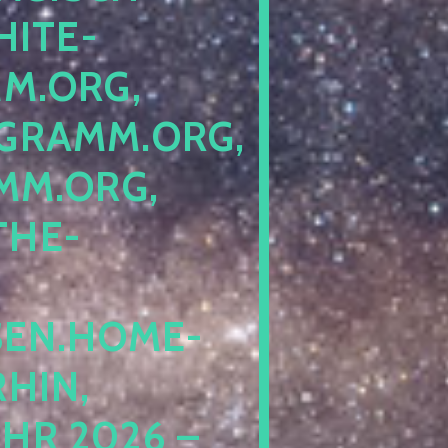
ITE-P
ORG, S
RAMM.ORG, P
.ORG, L
HE-P
EN.HOME-B
IN, I
 2026 – N