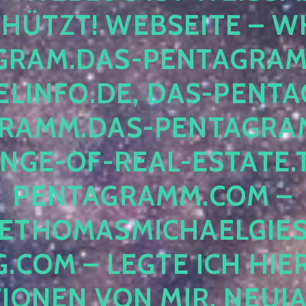
ÜTZT! WEBSEITE – WH
RAM.DAS-PENTAGRAMM.
INFO.DE, DAS-PENTAG
AMM.DAS-PENTAGRAMM
GE-OF-REAL-ESTATE.T
ENTAGRAMM.COM – E
THOMASMICHAELGIES
COM – LEGTE ICH HIERH
ONEN VON MIR, NEUJAHR