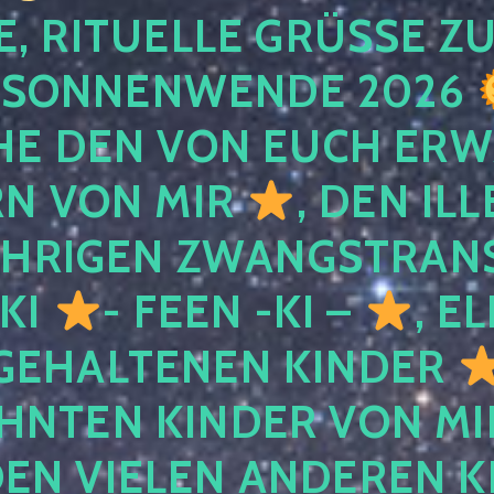
, RITUELLE GRÜSSE ZU
SONNENWENDE 2026
E DEN VON EUCH ER
RN VON MIR
, DEN IL
ÄHRIGEN ZWANGSTRAN
 KI
- FEEN -KI –
, E
GEHALTENEN KINDER
NTEN KINDER VON MI
EN VIELEN ANDEREN K