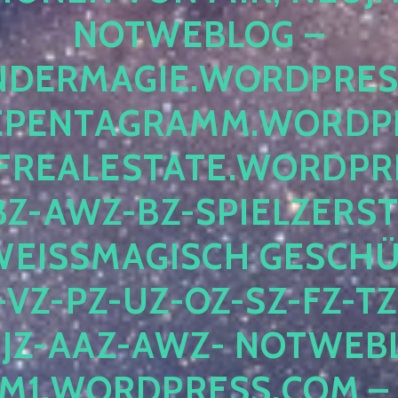
OTWEBLOG – F
DERMAGIE.WORDPRESS.
ENTAGRAMM.WORDPRE
EALESTATE.WORDPRES
Z-AWZ-BZ-SPIELZERSTÖ
EISSMAGISCH GESCHÜTZ
Z-PZ-UZ-OZ-SZ-FZ-TZ-
Z-AAZ-AWZ- NOTWEBLOG
WORDPRESS.COM – NI