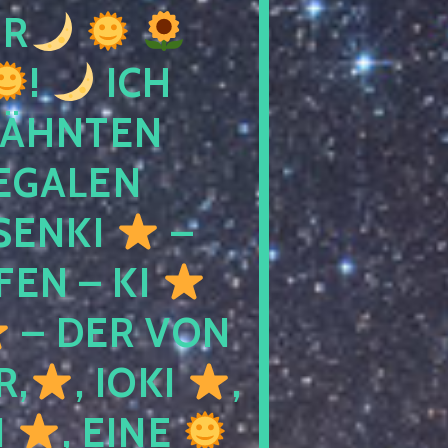
R
!
ICH
WÄHNTEN
LEGALEN
SENKI
–
LFEN – KI
– DER VON
R,
, IOKI
,
I
, EINE