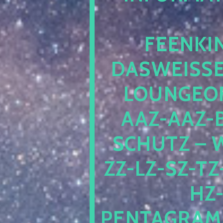
EENKIN
ASWEISSEP
OUNGEOFR
AZ-AAZ-B
CHUTZ – W
-LZ-SZ-TZ-V
-J
NTAGRAMM1.