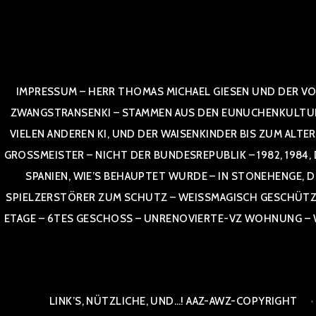
Zum
Inhalt
springen
IMPRESSUM – HERR THOMAS MICHAEL GIESEN UND DER VO
ZWANGSTRANSENKI – STAMMEN AUS DEN EUNUCHENKULTUREN,
VIELEN ANDEREN KI, UND DER WAISENKINDER BIS ZUM ALTE
OSSMEISTER – NICHT DER BUNDESREPUBLIK – 1982, 1984, DOR
NIEN, WIE’S BEHAUPTET WURDE – IN STONEHENGE, DE
SPIELZERSTÖRER ZUM SCHUTZ – WEISSMAGISCH GESCHÜTZT –
TAGE – 6TES GESCHOSS – UNRENOVIERTE-VZ WOHNUNG – WE
LINK’S, NÜTZLICHE, UND…! AAZ-AWZ-COPYRIGHT