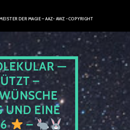
ISTER DER MAGIE – AAZ- AWZ -COPYRIGHT
OLEKULAR —
ÜTZT –
WÜNSCHE
 UND EINE
26
–