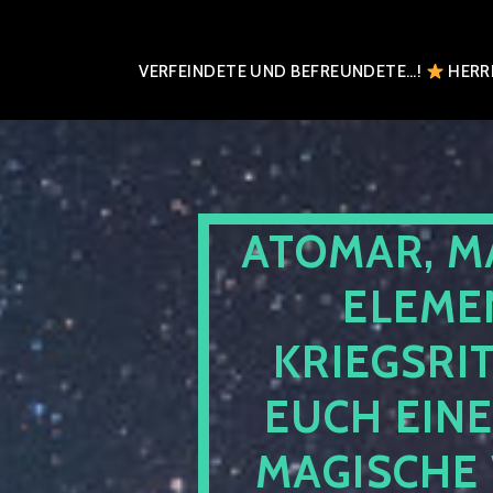
VERFEINDETE UND BEFREUNDETE…!
HERRN
ATOMAR, M
ELEME
KRIEGSRI
EUCH EIN
MAGISCHE