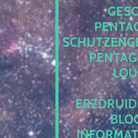
ESCH
ENTAG
CHUTZENGEL
ENTAGR
OUN
RZDRUIDE
LOG.
NFORMATI