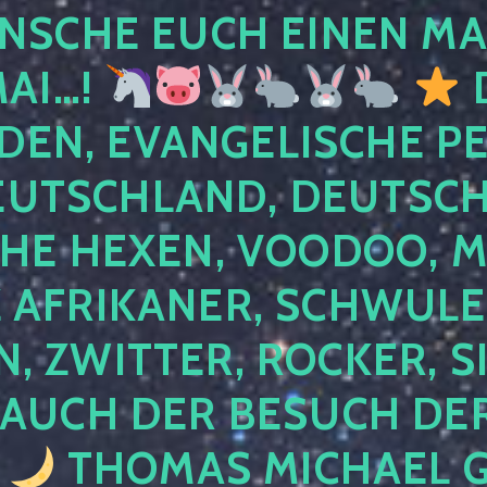
NSCHE EUCH EINEN MA
MAI…!
D
DEN, EVANGELISCHE P
EUTSCHLAND, DEUTSCH
HE HEXEN, VOODOO, M
AFRIKANER, SCHWULE,
, ZWITTER, ROCKER, S
 AUCH DER BESUCH DER
4
THOMAS MICHAEL G