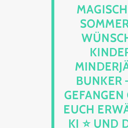
MAGISCHE
OMMERSO
ÜNSCHE
INDERN
INDERJÄ
UNKER – K
EFANGEN G
UCH ERWÄHN
I ⭐ UND DE