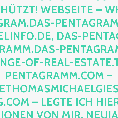
TZT! WEBSEITE – WHI
AM.DAS-PENTAGRAMM.O
NFO.DE, DAS-PENTAGR
MM.DAS-PENTAGRAMM.
E-OF-REAL-ESTATE.TH
NTAGRAMM.COM – ER
HOMASMICHAELGIESE
OM – LEGTE ICH HIERHI
NEN VON MIR, NEUJAHR 