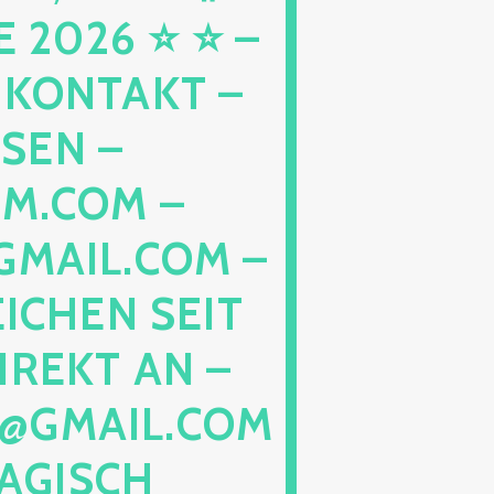
26 ⭐ ⭐ – 
 KONTAKT – H
N – W
COM – T
IL.COM – G
HEN SEIT 2
EKT AN – T
GMAIL.COM –
ISCH GE