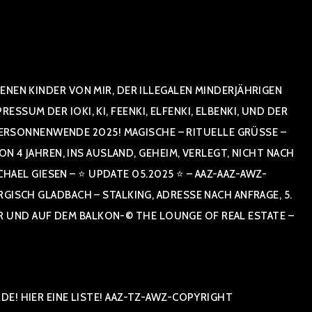
NEN KINDER VON MIR, DER ILLEGALEN MINDERJÄHRIGEN
UM DER IOKI, KI, FEENKI, ELFENKI, ELBENKI, UND DER
ERSONNENWENDE 2025! MAGISCHE – RITUELLE GRÜSSE – GR
 JAHREN, INS AUSLAND, GEHEIM, VERLEGT, NICHT NACH SPA
 GIESEN – ⭐ UPDATE 05.2025 ⭐ – AAZ-AAZ-AWZ-SPI
 GLADBACH – STALKING, ADRESSE NACH ANFRAGE, 5. ETAG
AUF DEM BALKON-© THE LOUNGE OF REAL ESTATE – COPYR
E! HIER EINE LISTE! AAZ-TZ-AWZ-COPYRIGHT