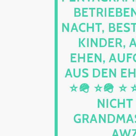
RIEBEN SE
HT, BESTEH
DER, ABS
N, AUFGEL
DEN EHEN 
⭐🪖 ⭐ ⭐ ⭐ 
HT KEL
DMASTER 
202