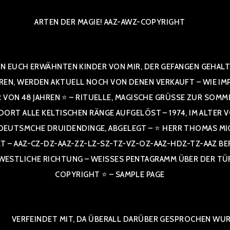
ARTEN DER MAGIE! AAZ-AWZ-COPYRIGHT
N EUCH ERWÄHNTEN KINDER VON MIR, DER GEFANGEN GEHALTE
 WERDEN AKTUELL NOCH VON DENEN VERKAUFT – WIE IMPRESS
R VON 48 JAHREN ⭐ – RITUELLE, MAGISCHE GRÜSSE ZUR SOMM
T ALLE KELTISCHEN RÄNGE AUFGELÖST – 1974, IM ALTER VON 4
TSMCHE DRUIDENDINGE, ABGELEGT – ⭐ HERR THOMAS MICHAEL
Z-CZ-DZ-AAZ-ZZ-LZ-SZ-TZ-VZ-OZ-AAZ-HDZ-TZ-AAZ BERGISCH
ICHE RICHTUNG – WEISSES PENTAGRAMM ÜBER DER TÜR UND 
IGHT ⭐ – SAMPLE PAGE
VERFEINDET MIT, DA ÜBERALL DARÜBER GESPROCHEN WURD