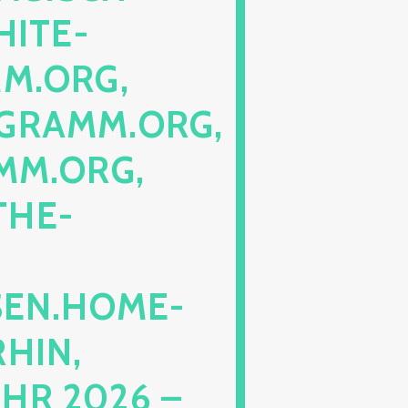
TE-PE
RG, SC
AMM.ORG, PE
ORG, LO
E-PE
N.HOME-BL
N, IN
2026 – NO