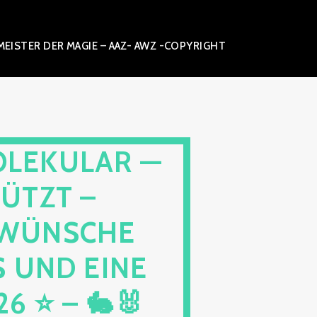
ISTER DER MAGIE – AAZ- AWZ -COPYRIGHT
OLEKULAR —
ÜTZT –
⭐ WÜNSCHE
 UND EINE
 ⭐ – 🐇🐰