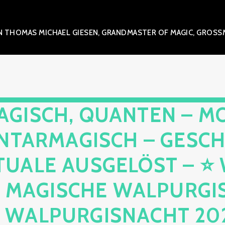
 THOMAS MICHAEL GIESEN, GRANDMASTER OF MAGIC, GROSSME
AGISCH, QUANTEN – M
NTARMAGISCH – GESCH
TUALE AUSGELÖST – 
E MAGISCHE WALPURGIS
 WALPURGISNACHT 2026