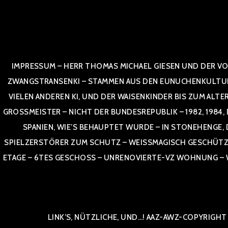
Zum
Inhalt
springen
IMPRESSUM – HERR THOMAS MICHAEL GIESEN UND DER VO
ZWANGSTRANSENKI – STAMMEN AUS DEN EUNUCHENKULTUREN,
VIELEN ANDEREN KI, UND DER WAISENKINDER BIS ZUM ALTE
OSSMEISTER – NICHT DER BUNDESREPUBLIK – 1982, 1984, DOR
NIEN, WIE’S BEHAUPTET WURDE – IN STONEHENGE, DEU
ELZERSTÖRER ZUM SCHUTZ – WEISSMAGISCH GESCHÜTZT – AA
E – 6TES GESCHOSS – UNRENOVIERTE-VZ WOHNUNG – WESTL
LINK’S, NÜTZLICHE, UND…! AAZ-AWZ-COPYRIGHT