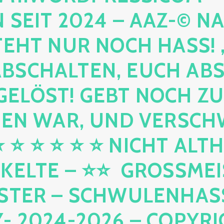
IT 2024 – AAZ-© NACH 
T NUR NOCH HASS! , UN
CHALTEN, EUCH ABSCHA
ÖST! GEBT NOCH ZURÜC
WAR, UND VERSCHWINDE
⭐ ⭐ ⭐ ⭐ NICHT ALTHEID
TE – ⭐⭐ GROSSMEISTER
– SCHWULENHASSER –
4-2026 – COPYRIGHT