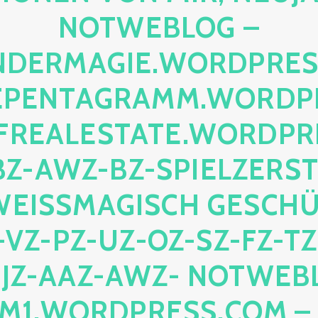
TWEBLOG – FE
ERMAGIE.WORDPRESS.C
NTAGRAMM.WORDPRES
ALESTATE.WORDPRESS
-AWZ-BZ-SPIELZERSTÖR
ISSMAGISCH GESCHÜTZT
-PZ-UZ-OZ-SZ-FZ-TZ-Q
-AAZ-AWZ- NOTWEBLOG 
ORDPRESS.COM – NIC