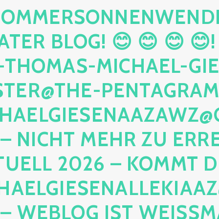
OMMERSONNENWENDE 20
TER BLOG! 😊 😊 😊 😊!
THOMAS-MICHAEL-GIESE
ER@THE-PENTAGRAMM.
AELGIESENAAZAWZ@GMA
 NICHT MEHR ZU ERREIC
UELL 2026 – KOMMT DIR
ELGIESENALLEKIAAZ@
 WEBLOG IST WEISSMAG