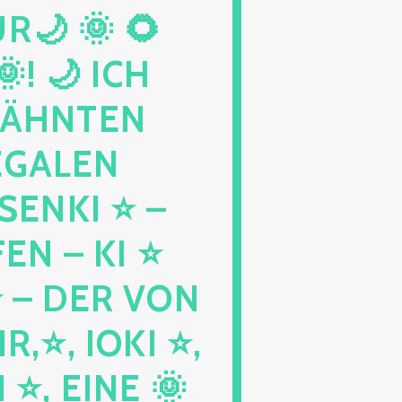
 🌞 🌻 S
🌙 ICH W
HNTEN K
GALEN M
KI ⭐ – B
N – KI ⭐ G
 DER VON E
, IOKI ⭐, K
, EINE 🌞 M