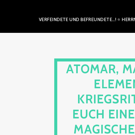
VERFEINDETE UND BEFREUNDETE…! ⭐ HERRN
ATOMAR, M
ELEME
KRIEGSRI
EUCH EIN
MAGISCHE