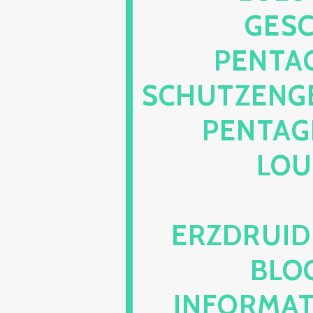
SCHÜ
NTAGR
HUTZENGELI
NTAGRA
UNG
ZDRUIDET
OG.C
FORMATIO