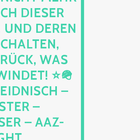
DIESER NAC
D DEREN KIN
LTEN, EHE
K, WAS AUS
T! ⭐🪖 ⭐🪖
NISCH – NIC
 – GRAN
 AAZ-AWZ-