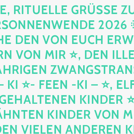
, RITUELLE GRÜSSE ZUR
NNENWENDE 2026 🌞! 
 DEN VON EUCH ERWÄ
 VON MIR ⭐, DEN ILLE
HRIGEN ZWANGSTRANSEN
I ⭐- FEEN -KI – ⭐, ELFE
EHALTENEN KINDER ⭐ –
TEN KINDER VON MIR,⭐
N VIELEN ANDEREN KI ⭐