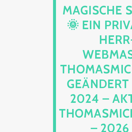
AGISCHE S
 EIN PRIVA
ERR-
EBMAST
HOMASMICH
EÄNDERT –
024 – AKT
HOMASMICHA
2026 –