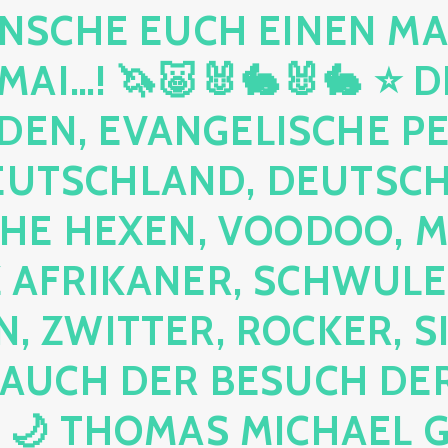
NSCHE EUCH EINEN MA
MAI…! 🦄🐷🐰🐇🐰🐇 ⭐ D
DEN, EVANGELISCHE P
EUTSCHLAND, DEUTSCH
HE HEXEN, VOODOO, M
AFRIKANER, SCHWULE,
, ZWITTER, ROCKER, S
 AUCH DER BESUCH DER
 🌙 THOMAS MICHAEL 