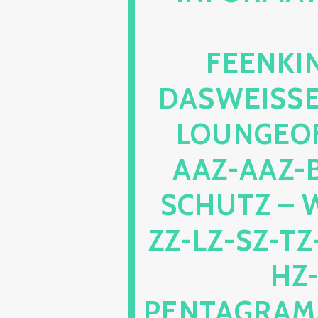
ENKIND
SWEISSEPE
UNGEOFRE
Z-AAZ-BZ
HUTZ – WE
LZ-SZ-TZ-VZ
JZ
TAGRAMM1.W