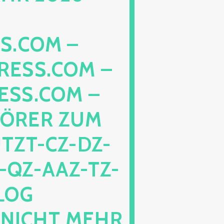
OM – DA
S.COM – LO
.COM – AA
ER ZUM SC
-CZ-DZ-ZZ-
Z-AAZ-TZ-HZ-
PEN
HT MEHR BET