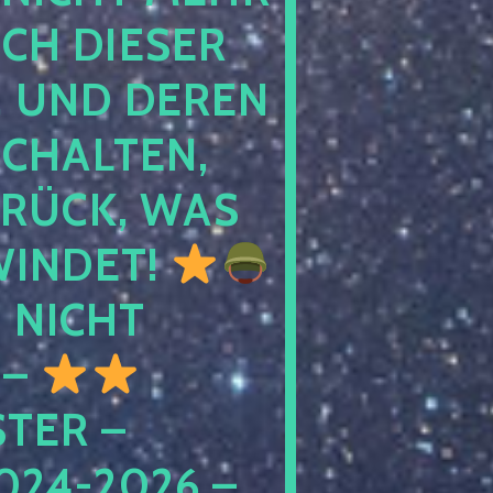
 DIESER NA
ND DEREN KI
ALTEN, EH
CK, WAS AU
INDET!
NICHT
 –
ER – S
4-2026 – C