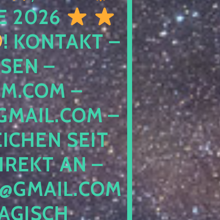
E 2026
! KONTAKT –
SEN –
M.COM –
MAIL.COM –
ICHEN SEIT
IREKT AN –
@GMAIL.COM
GISCH G