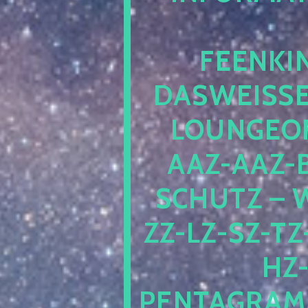
EENKIN
ASWEISSEP
OUNGEOFR
AZ-AAZ-B
CHUTZ – W
-LZ-SZ-TZ-V
-J
NTAGRAMM1.