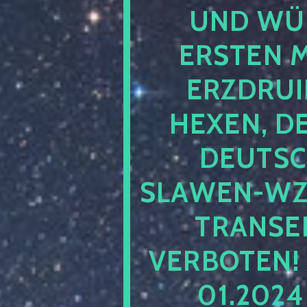
UND WÜ
ERSTEN 
ERZDRUI
HEXEN, D
DEUTSC
SLAWEN-WZ 
TRANSEN
VERBOTEN!
01.202