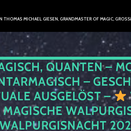
 THOMAS MICHAEL GIESEN, GRANDMASTER OF MAGIC, GROSSME
AGISCH, QUANTEN – M
NTARMAGISCH – GESCH
TUALE AUSGELÖST –
E MAGISCHE WALPURGIS
 WALPURGISNACHT 20