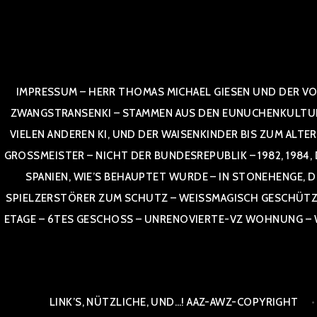
Zum
Inhalt
springen
IMPRESSUM – HERR THOMAS MICHAEL GIESEN UND DER VO
ZWANGSTRANSENKI – STAMMEN AUS DEN EUNUCHENKULTUREN,
VIELEN ANDEREN KI, UND DER WAISENKINDER BIS ZUM ALTE
OSSMEISTER – NICHT DER BUNDESREPUBLIK – 1982, 1984, DOR
NIEN, WIE’S BEHAUPTET WURDE – IN STONEHENGE, DE
SPIELZERSTÖRER ZUM SCHUTZ – WEISSMAGISCH GESCHÜTZT –
TAGE – 6TES GESCHOSS – UNRENOVIERTE-VZ WOHNUNG – WE
LINK’S, NÜTZLICHE, UND…! AAZ-AWZ-COPYRIGHT