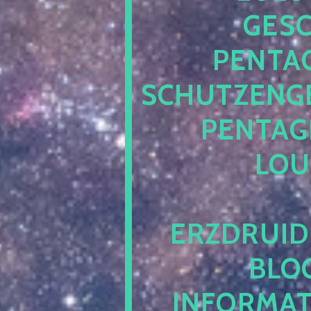
ESCH
ENTAG
CHUTZENGEL
ENTAGR
OUN
RZDRUIDE
LOG.
NFORMATI