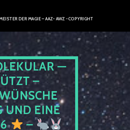
ISTER DER MAGIE – AAZ- AWZ -COPYRIGHT
OLEKULAR —
ÜTZT –
WÜNSCHE
 UND EINE
26
–