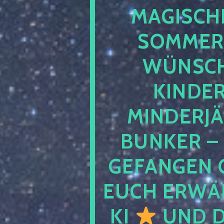
MAGISCHE
SOMMER
WÜNSCH
KINDE
MINDERJ
BUNKER –
GEFANGEN 
EUCH ERWÄH
KI
UND D