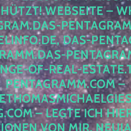
ÜTZT! WEBSEITE – WH
RAM.DAS-PENTAGRAMM.
INFO.DE, DAS-PENTAG
AMM.DAS-PENTAGRAMM
GE-OF-REAL-ESTATE.T
ENTAGRAMM.COM – E
THOMASMICHAELGIES
COM – LEGTE ICH HIERH
ONEN VON MIR, NEUJAHR