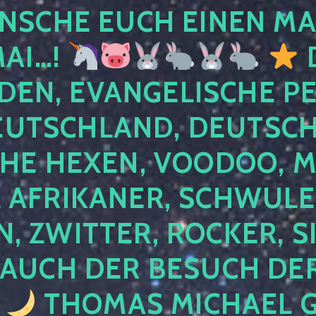
NSCHE EUCH EINEN MA
MAI…!
D
DEN, EVANGELISCHE P
EUTSCHLAND, DEUTSCH
HE HEXEN, VOODOO, M
AFRIKANER, SCHWULE,
, ZWITTER, ROCKER, S
 AUCH DER BESUCH DER
4
THOMAS MICHAEL G