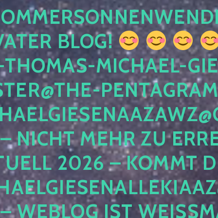
 SOMMERSONNENWEND
VATER BLOG!
-THOMAS-MICHAEL-GIE
TER@THE-PENTAGRAM
HAELGIESENAAZAWZ@G
– NICHT MEHR ZU ERRE
TUELL 2026 – KOMMT D
HAELGIESENALLEKIAAZ
 – WEBLOG IST WEISSMA