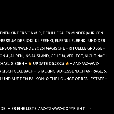
NEN KINDER VON MIR, DER ILLEGALEN MINDERJÄHRIGEN
UM DER IOKI, KI, FEENKI, ELFENKI, ELBENKI, UND DER
RSONNENWENDE 2025! MAGISCHE – RITUELLE GRÜSSE – GR
 JAHREN, INS AUSLAND, GEHEIM, VERLEGT, NICHT NACH SPA
HAEL GIESEN –
UPDATE 05.2025
– AAZ-AAZ-AWZ-
SCH GLADBACH – STALKING, ADRESSE NACH ANFRAGE, 5. E
ND AUF DEM BALKON-© THE LOUNGE OF REAL ESTATE – CO
E! HIER EINE LISTE! AAZ-TZ-AWZ-COPYRIGHT