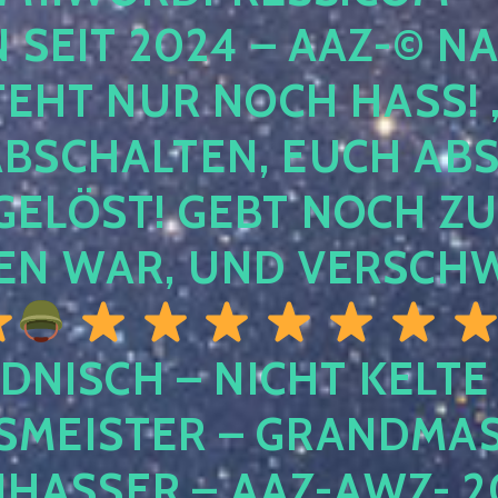
EIT 2024 – AAZ-© NACH
HT NUR NOCH HASS! , U
SCHALTEN, EUCH ABSCH
LÖST! GEBT NOCH ZURÜ
N WAR, UND VERSCHW
DNISCH – NICHT KELTE
MEISTER – GRANDMAST
SSER – AAZ-AWZ- 202