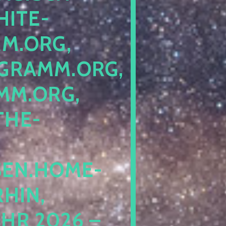
ITE-P
ORG, S
RAMM.ORG, P
.ORG, L
HE-P
EN.HOME-B
IN, I
 2026 – N