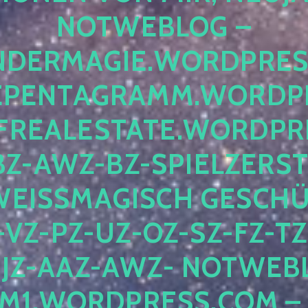
OTWEBLOG – F
DERMAGIE.WORDPRESS.
ENTAGRAMM.WORDPRE
EALESTATE.WORDPRES
Z-AWZ-BZ-SPIELZERSTÖ
EISSMAGISCH GESCHÜTZ
Z-PZ-UZ-OZ-SZ-FZ-TZ-
Z-AAZ-AWZ- NOTWEBLOG
WORDPRESS.COM – NI