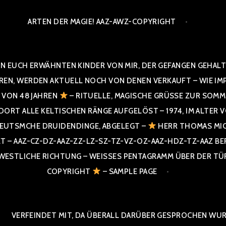
ARTEN DER MAGIE! AAZ-AWZ-COPYRIGHT
N EUCH ERWÄHNTEN KINDER VON MIR, DER GEFANGEN GEHALTE
 WERDEN AKTUELL NOCH VON DENEN VERKAUFT – WIE IMPRESS
R VON 48 JAHREN
– RITUELLE, MAGISCHE GRÜSSE ZUR SOMME
T ALLE KELTISCHEN RÄNGE AUFGELÖST – 1974, IM ALTER VON 4
UTSMCHE DRUIDENDINGE, ABGELEGT –
HERR THOMAS MIC
 AAZ-CZ-DZ-AAZ-ZZ-LZ-SZ-TZ-VZ-OZ-AAZ-HDZ-TZ-AAZ BERGI
STLICHE RICHTUNG – WEISSES PENTAGRAMM ÜBER DER TÜR U
PYRIGHT
– SAMPLE PAGE
VERFEINDET MIT, DA ÜBERALL DARÜBER GESPROCHEN WURD