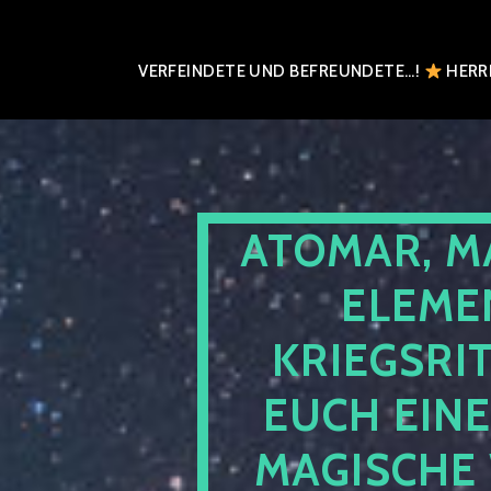
VERFEINDETE UND BEFREUNDETE…!
HERRN
ATOMAR, M
ELEME
KRIEGSRI
EUCH EIN
MAGISCHE