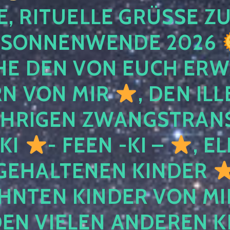
, RITUELLE GRÜSSE ZU
SONNENWENDE 2026
E DEN VON EUCH ER
RN VON MIR
, DEN IL
ÄHRIGEN ZWANGSTRAN
 KI
- FEEN -KI –
, E
GEHALTENEN KINDER
NTEN KINDER VON MI
EN VIELEN ANDEREN K