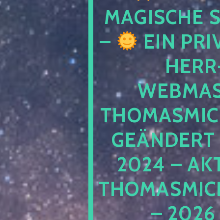
MAGISCHE
–
EIN PRI
HERR
WEBMAS
THOMASMIC
GEÄNDERT 
2024 – AK
THOMASMIC
– 2026