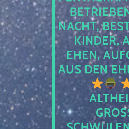
TRIEBEN S
CHT, BESTE
NDER, AB
EN, AUFGE
S DEN EHE
ALTHEI
GROSS
CHWULENHA