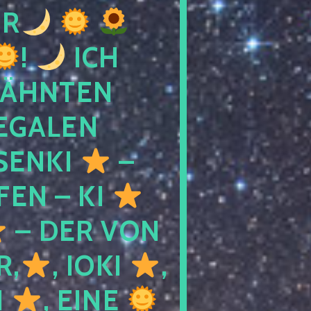
R
!
ICH
WÄHNTEN
LEGALEN
SENKI
–
LFEN – KI
– DER VON
R,
, IOKI
,
I
, EINE