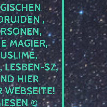
GISCHEN
RUIDEN ,
ERSONEN,
E MAGIER,
USLIME,
 LESBEN-SZ,
IND HIER
 WEBSEITE!
IESEN ©