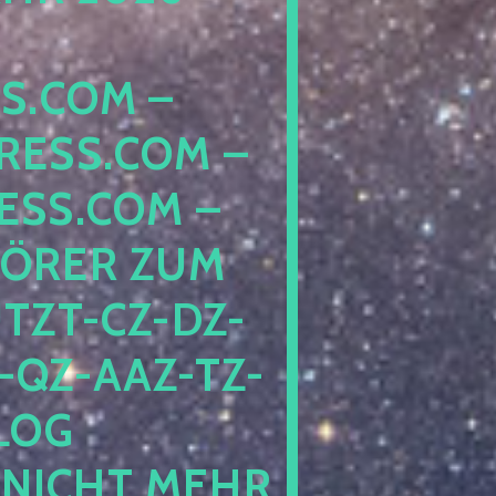
COM – D
SS.COM – L
S.COM – A
RER ZUM S
T-CZ-DZ-ZZ
QZ-AAZ-TZ-HZ
 PE
CHT MEHR BE