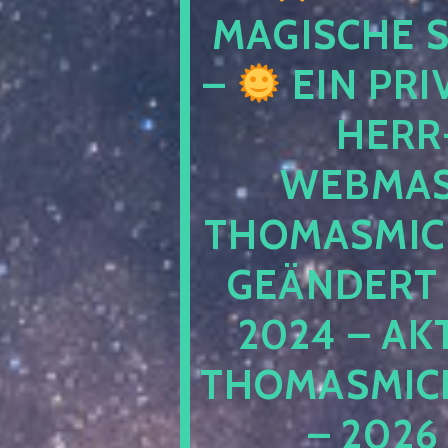
MAGISCHE
–
EIN PRI
HERR
WEBMAS
THOMASMIC
GEÄNDERT 
2024 – AK
THOMASMIC
– 2026