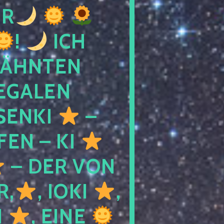
R
!
ICH
WÄHNTEN
LEGALEN
SENKI
–
LFEN – KI
– DER VON
R,
, IOKI
,
I
, EINE