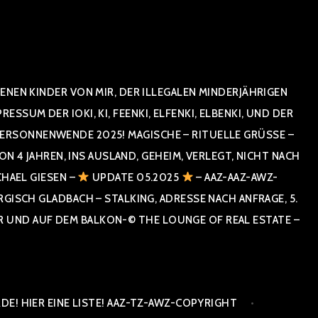
NEN KINDER VON MIR, DER ILLEGALEN MINDERJÄHRIGEN
UM DER IOKI, KI, FEENKI, ELFENKI, ELBENKI, UND DER
RSONNENWENDE 2025! MAGISCHE – RITUELLE GRÜSSE – GR
 JAHREN, INS AUSLAND, GEHEIM, VERLEGT, NICHT NACH SPA
HAEL GIESEN –
UPDATE 05.2025
– AAZ-AAZ-AWZ-
SCH GLADBACH – STALKING, ADRESSE NACH ANFRAGE, 5. E
ND AUF DEM BALKON-© THE LOUNGE OF REAL ESTATE – CO
E! HIER EINE LISTE! AAZ-TZ-AWZ-COPYRIGHT