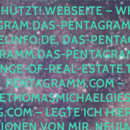
ÜTZT! WEBSEITE – WH
RAM.DAS-PENTAGRAMM.
INFO.DE, DAS-PENTAG
AMM.DAS-PENTAGRAMM
GE-OF-REAL-ESTATE.T
ENTAGRAMM.COM – E
THOMASMICHAELGIES
COM – LEGTE ICH HIERH
ONEN VON MIR, NEUJAHR