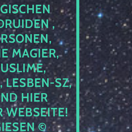
GISCHEN
RUIDEN ,
ERSONEN,
E MAGIER,
USLIME,
 LESBEN-SZ,
IND HIER
 WEBSEITE!
IESEN ©