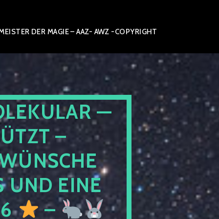
ISTER DER MAGIE – AAZ- AWZ -COPYRIGHT
OLEKULAR —
ÜTZT –
WÜNSCHE
 UND EINE
26
–