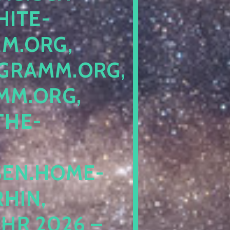
ITE-P
ORG, S
RAMM.ORG, P
.ORG, L
HE-P
EN.HOME-B
IN, I
 2026 – N