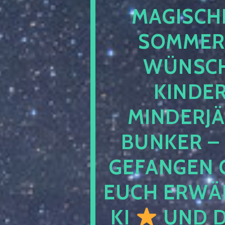
MAGISCHE
SOMMER
WÜNSCH
KINDE
MINDERJ
BUNKER –
GEFANGEN 
EUCH ERWÄH
KI
UND D