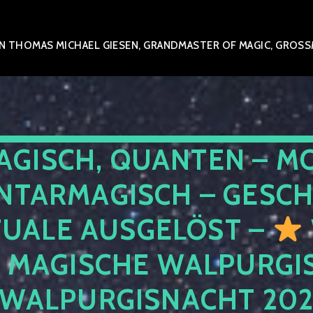
 THOMAS MICHAEL GIESEN, GRANDMASTER OF MAGIC, GROSSME
AGISCH, QUANTEN – M
NTARMAGISCH – GESCH
TUALE AUSGELÖST –
E MAGISCHE WALPURGIS
 WALPURGISNACHT 20