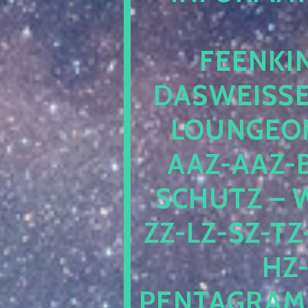
EENKIN
ASWEISSEP
OUNGEOFR
AZ-AAZ-B
CHUTZ – W
-LZ-SZ-TZ-V
-J
NTAGRAMM1.