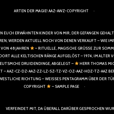
ARTEN DER MAGIE! AAZ-AWZ-COPYRIGHT
N EUCH ERWÄHNTEN KINDER VON MIR, DER GEFANGEN GEHALTE
 WERDEN AKTUELL NOCH VON DENEN VERKAUFT – WIE IMPRESS
R VON 48 JAHREN
– RITUELLE, MAGISCHE GRÜSSE ZUR SOMME
T ALLE KELTISCHEN RÄNGE AUFGELÖST – 1974, IM ALTER VON 4
UTSMCHE DRUIDENDINGE, ABGELEGT –
HERR THOMAS MIC
 AAZ-CZ-DZ-AAZ-ZZ-LZ-SZ-TZ-VZ-OZ-AAZ-HDZ-TZ-AAZ BERGI
STLICHE RICHTUNG – WEISSES PENTAGRAMM ÜBER DER TÜR U
PYRIGHT
– SAMPLE PAGE
VERFEINDET MIT, DA ÜBERALL DARÜBER GESPROCHEN WURD