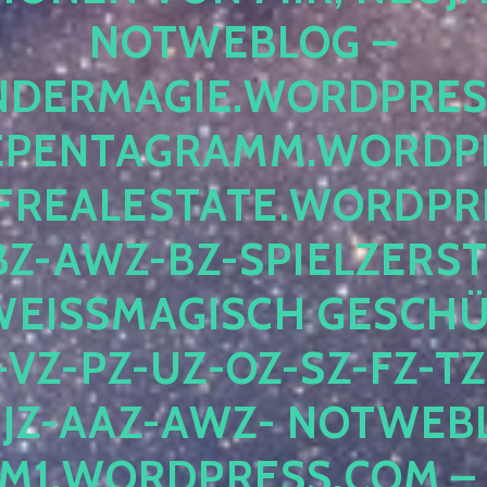
OTWEBLOG – F
DERMAGIE.WORDPRESS.
ENTAGRAMM.WORDPRE
EALESTATE.WORDPRES
Z-AWZ-BZ-SPIELZERSTÖ
EISSMAGISCH GESCHÜTZ
Z-PZ-UZ-OZ-SZ-FZ-TZ-
Z-AAZ-AWZ- NOTWEBLOG
WORDPRESS.COM – NI