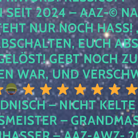
EIT 2024 – AAZ-© NACH
HT NUR NOCH HASS! , U
SCHALTEN, EUCH ABSCH
LÖST! GEBT NOCH ZURÜ
N WAR, UND VERSCHW
DNISCH – NICHT KELTE
MEISTER – GRANDMAST
SSER – AAZ-AWZ- 202