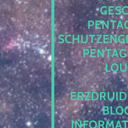
ESCH
ENTAG
CHUTZENGEL
ENTAGR
OUN
RZDRUIDE
LOG.
NFORMATI