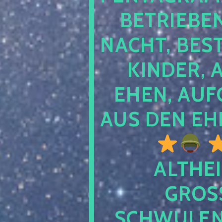
TRIEBEN S
CHT, BESTE
NDER, AB
EN, AUFGE
S DEN EHE
ALTHEI
GROSS
CHWULENHA