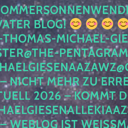
 SOMMERSONNENWEND
VATER BLOG!
-THOMAS-MICHAEL-GIE
TER@THE-PENTAGRAM
HAELGIESENAAZAWZ@G
– NICHT MEHR ZU ERRE
TUELL 2026 – KOMMT D
HAELGIESENALLEKIAAZ
 – WEBLOG IST WEISSMA