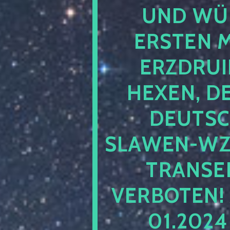
UND WÜ
ERSTEN 
ERZDRUI
HEXEN, D
DEUTSC
SLAWEN-WZ 
TRANSEN
VERBOTEN!
01.202