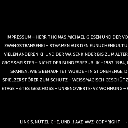
Zum
Inhalt
springen
IMPRESSUM – HERR THOMAS MICHAEL GIESEN UND DER VO
ZWANGSTRANSENKI – STAMMEN AUS DEN EUNUCHENKULTUREN,
VIELEN ANDEREN KI, UND DER WAISENKINDER BIS ZUM ALTE
OSSMEISTER – NICHT DER BUNDESREPUBLIK – 1982, 1984, DOR
NIEN, WIE’S BEHAUPTET WURDE – IN STONEHENGE, DE
SPIELZERSTÖRER ZUM SCHUTZ – WEISSMAGISCH GESCHÜTZT –
TAGE – 6TES GESCHOSS – UNRENOVIERTE-VZ WOHNUNG – WE
LINK’S, NÜTZLICHE, UND…! AAZ-AWZ-COPYRIGHT