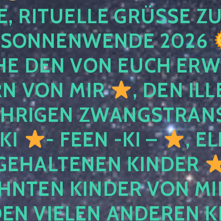
, RITUELLE GRÜSSE ZU
SONNENWENDE 2026
E DEN VON EUCH ER
RN VON MIR
, DEN IL
ÄHRIGEN ZWANGSTRAN
 KI
- FEEN -KI –
, E
GEHALTENEN KINDER
NTEN KINDER VON MI
EN VIELEN ANDEREN K