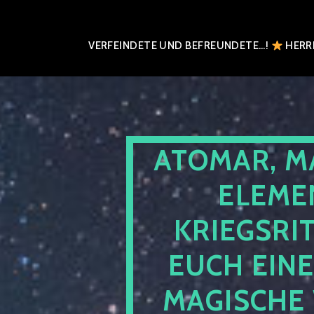
VERFEINDETE UND BEFREUNDETE…!
HERRN
ATOMAR, M
ELEME
KRIEGSRI
EUCH EIN
MAGISCHE