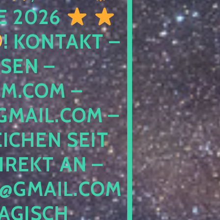
E 2026
! KONTAKT –
SEN –
M.COM –
MAIL.COM –
ICHEN SEIT
IREKT AN –
@GMAIL.COM
GISCH G