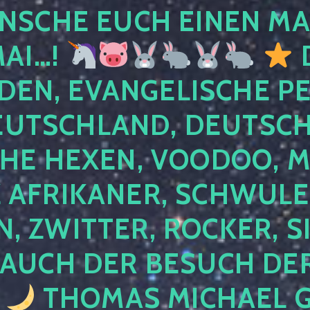
NSCHE EUCH EINEN MA
MAI…!
D
DEN, EVANGELISCHE P
EUTSCHLAND, DEUTSCH
HE HEXEN, VOODOO, M
AFRIKANER, SCHWULE,
, ZWITTER, ROCKER, S
 AUCH DER BESUCH DER
4
THOMAS MICHAEL G