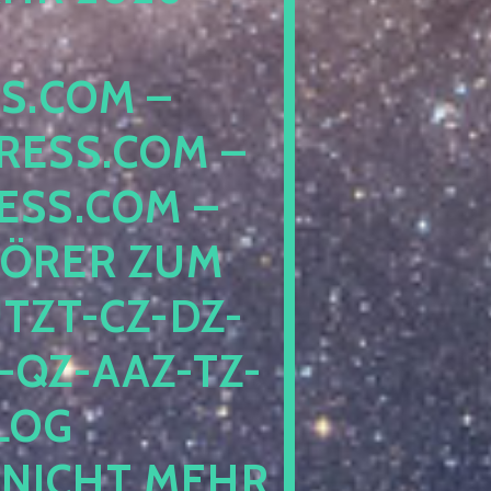
COM – D
SS.COM – L
S.COM – A
RER ZUM S
T-CZ-DZ-ZZ
QZ-AAZ-TZ-HZ
 PE
CHT MEHR BE