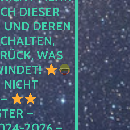
 DIESER NA
ND DEREN KI
ALTEN, EH
CK, WAS AU
INDET!
NICHT
 –
ER – S
4-2026 – C