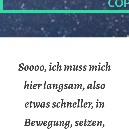
OP
Soooo, ich muss mich
hier langsam, also
etwas schneller, in
Bewegung, setzen,