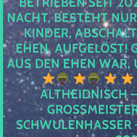
TRIEBEN SEIT 2024
CHT, BESTEHT NUR NO
NDER, ABSCHALTEN
EN, AUFGELÖST! GE
S DEN EHEN WAR, 
ALTHEIDNISCH –
GROSSMEISTER 
CHWULENHASSER – A