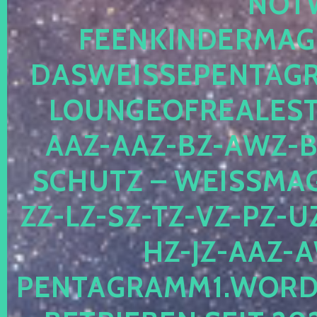
OTWE
EENKINDERMAGIE
ASWEISSEPENTAGRA
OUNGEOFREALESTA
AZ-AAZ-BZ-AWZ-BZ
CHUTZ – WEISSMAGI
-LZ-SZ-TZ-VZ-PZ-UZ-
-JZ-AAZ-AW
NTAGRAMM1.WORDPRE