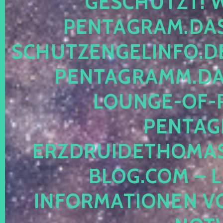
ESCHÜTZT! WE
ENTAGRAM.DAS-
CHUTZENGELINFO.DE,
ENTAGRAMM.DAS
OUNGE-OF-RE
ENTAGR
RZDRUIDETHOMASM
LOG.COM – LE
NFORMATIONEN VON 