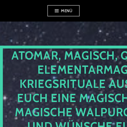
Zum
MENÜ
Inhalt
springen
ATOMAR, MAGISCH, 
ELEMENTARMAGI
KRIEGSRITUALE AU
EUCH EINE MAGISC
MAGISCHE WALPUR
UND WÜNSCHE EU