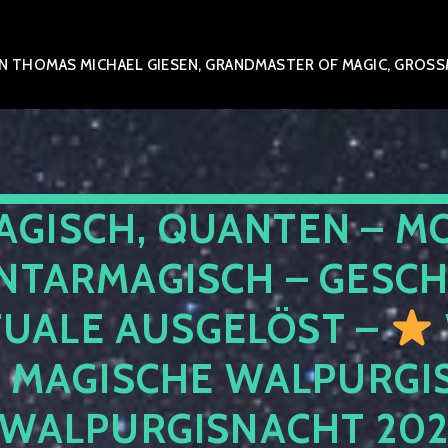
 THOMAS MICHAEL GIESEN, GRANDMASTER OF MAGIC, GROSSME
AGISCH, QUANTEN – M
NTARMAGISCH – GESCH
TUALE AUSGELÖST –
E MAGISCHE WALPURGIS
 WALPURGISNACHT 20