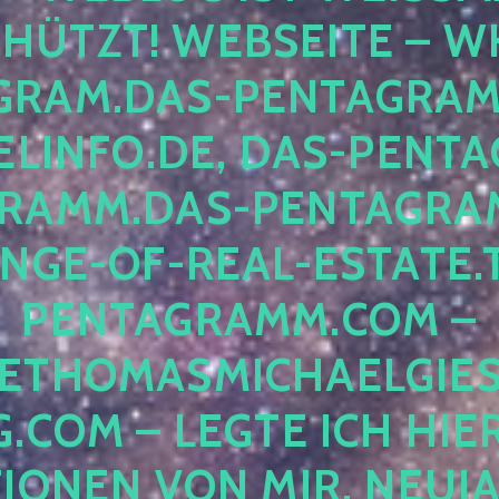
ÜTZT! WEBSEITE – WH
RAM.DAS-PENTAGRAMM.
INFO.DE, DAS-PENTAG
AMM.DAS-PENTAGRAMM
GE-OF-REAL-ESTATE.T
ENTAGRAMM.COM – E
THOMASMICHAELGIES
COM – LEGTE ICH HIERH
ONEN VON MIR, NEUJAHR