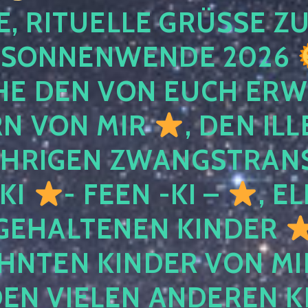
, RITUELLE GRÜSSE ZU
SONNENWENDE 2026
E DEN VON EUCH ER
RN VON MIR
, DEN IL
ÄHRIGEN ZWANGSTRAN
 KI
- FEEN -KI –
, E
GEHALTENEN KINDER
NTEN KINDER VON MI
EN VIELEN ANDEREN K