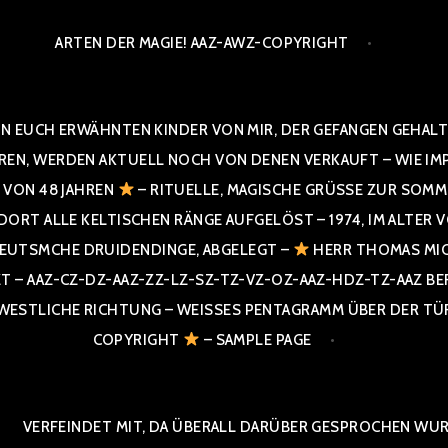
ARTEN DER MAGIE! AAZ-AWZ-COPYRIGHT
N EUCH ERWÄHNTEN KINDER VON MIR, DER GEFANGEN GEHALTE
 WERDEN AKTUELL NOCH VON DENEN VERKAUFT – WIE IMPRESS
R VON 48 JAHREN
– RITUELLE, MAGISCHE GRÜSSE ZUR SOMME
T ALLE KELTISCHEN RÄNGE AUFGELÖST – 1974, IM ALTER VON 4
UTSMCHE DRUIDENDINGE, ABGELEGT –
HERR THOMAS MIC
 AAZ-CZ-DZ-AAZ-ZZ-LZ-SZ-TZ-VZ-OZ-AAZ-HDZ-TZ-AAZ BERGI
STLICHE RICHTUNG – WEISSES PENTAGRAMM ÜBER DER TÜR U
PYRIGHT
– SAMPLE PAGE
VERFEINDET MIT, DA ÜBERALL DARÜBER GESPROCHEN WURD