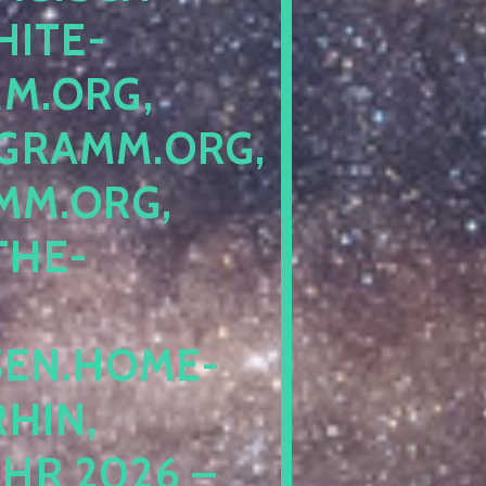
ITE-P
ORG, S
RAMM.ORG, P
.ORG, L
HE-P
EN.HOME-B
IN, I
 2026 – N