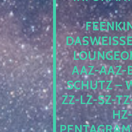
EENKIN
ASWEISSEP
OUNGEOFR
AZ-AAZ-B
CHUTZ – W
-LZ-SZ-TZ-V
-J
NTAGRAMM1.