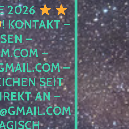
E 2026
! KONTAKT –
SEN –
M.COM –
MAIL.COM –
ICHEN SEIT
IREKT AN –
@GMAIL.COM
GISCH G