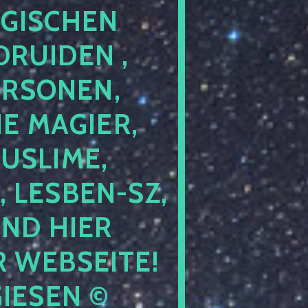
GISCHEN
RUIDEN ,
ERSONEN,
E MAGIER,
USLIME,
 LESBEN-SZ,
IND HIER
 WEBSEITE!
IESEN ©