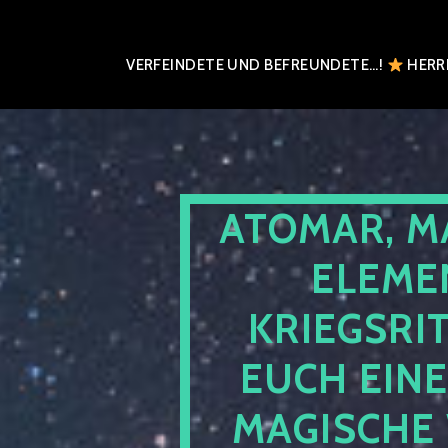
VERFEINDETE UND BEFREUNDETE…!
HERRN
ATOMAR, M
ELEME
KRIEGSRI
EUCH EIN
MAGISCHE