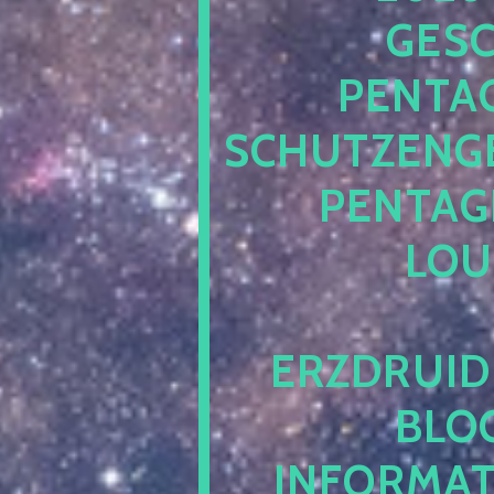
ESCH
ENTAG
CHUTZENGEL
ENTAGR
OUN
RZDRUIDE
LOG.
NFORMATI