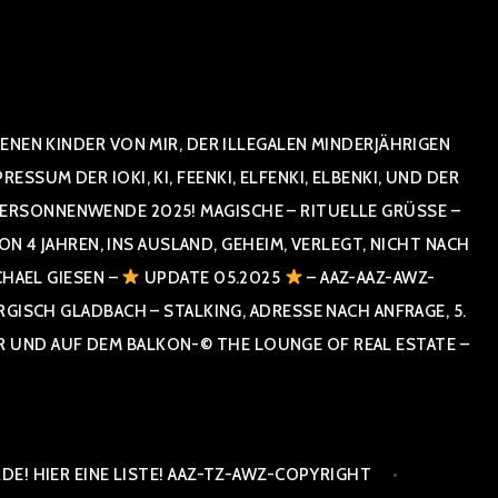
NEN KINDER VON MIR, DER ILLEGALEN MINDERJÄHRIGEN
UM DER IOKI, KI, FEENKI, ELFENKI, ELBENKI, UND DER
RSONNENWENDE 2025! MAGISCHE – RITUELLE GRÜSSE – GR
 JAHREN, INS AUSLAND, GEHEIM, VERLEGT, NICHT NACH SPA
HAEL GIESEN –
UPDATE 05.2025
– AAZ-AAZ-AWZ-
SCH GLADBACH – STALKING, ADRESSE NACH ANFRAGE, 5. E
ND AUF DEM BALKON-© THE LOUNGE OF REAL ESTATE – CO
E! HIER EINE LISTE! AAZ-TZ-AWZ-COPYRIGHT