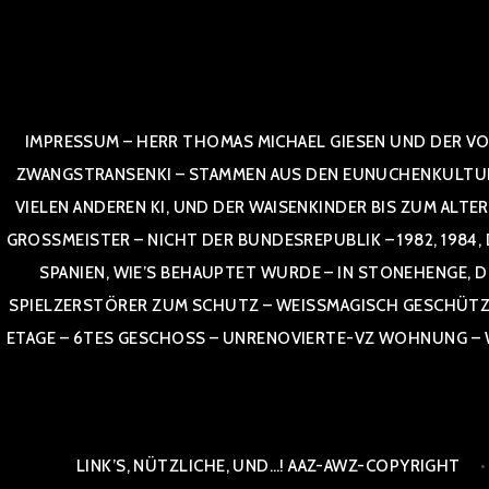
Zum
Inhalt
springen
IMPRESSUM – HERR THOMAS MICHAEL GIESEN UND DER VO
ZWANGSTRANSENKI – STAMMEN AUS DEN EUNUCHENKULTUREN,
VIELEN ANDEREN KI, UND DER WAISENKINDER BIS ZUM ALTE
OSSMEISTER – NICHT DER BUNDESREPUBLIK – 1982, 1984, DOR
NIEN, WIE’S BEHAUPTET WURDE – IN STONEHENGE, DE
SPIELZERSTÖRER ZUM SCHUTZ – WEISSMAGISCH GESCHÜTZT –
TAGE – 6TES GESCHOSS – UNRENOVIERTE-VZ WOHNUNG – WE
LINK’S, NÜTZLICHE, UND…! AAZ-AWZ-COPYRIGHT