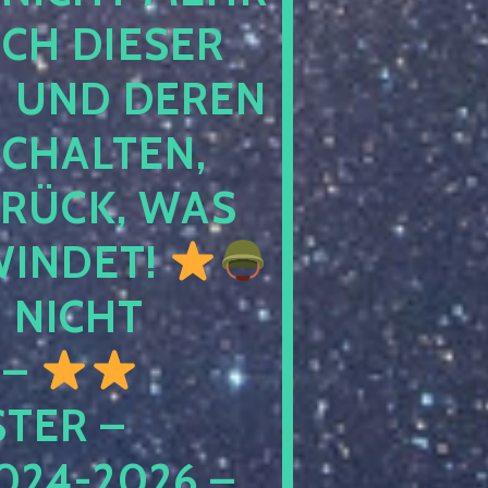
 DIESER NA
ND DEREN KI
ALTEN, EH
CK, WAS AU
INDET!
NICHT
 –
ER – S
4-2026 – C