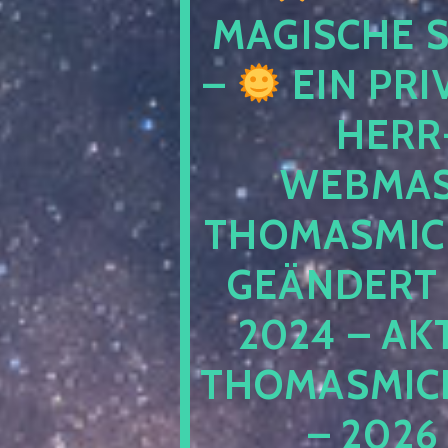
MAGISCHE
–
EIN PRI
HERR
WEBMAS
THOMASMIC
GEÄNDERT 
2024 – AK
THOMASMIC
– 2026