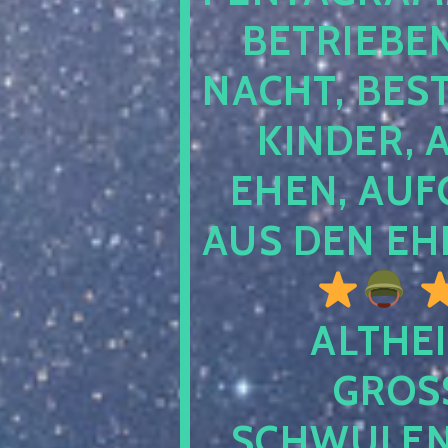
TRIEBEN S
CHT, BESTE
NDER, AB
EN, AUFGE
S DEN EHE
ALTHEI
GROSS
CHWULENHA