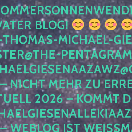
 SOMMERSONNENWEND
VATER BLOG!
-THOMAS-MICHAEL-GIE
TER@THE-PENTAGRAM
HAELGIESENAAZAWZ@G
– NICHT MEHR ZU ERRE
TUELL 2026 – KOMMT D
HAELGIESENALLEKIAAZ
 – WEBLOG IST WEISSMA