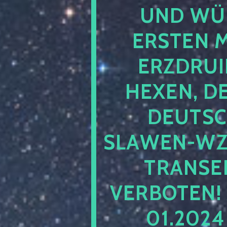
UND WÜ
ERSTEN 
ERZDRUI
HEXEN, D
DEUTSC
SLAWEN-WZ 
TRANSEN
VERBOTEN!
01.202