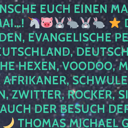
NSCHE EUCH EINEN MA
MAI…!
D
DEN, EVANGELISCHE P
EUTSCHLAND, DEUTSCH
HE HEXEN, VOODOO, M
AFRIKANER, SCHWULE,
, ZWITTER, ROCKER, S
 AUCH DER BESUCH DER
4
THOMAS MICHAEL G