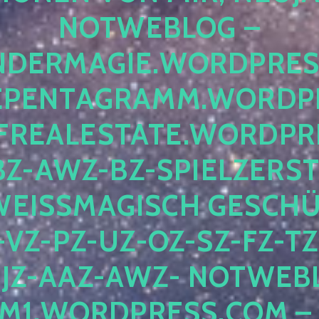
OTWEBLOG – F
DERMAGIE.WORDPRESS.
ENTAGRAMM.WORDPRE
EALESTATE.WORDPRES
Z-AWZ-BZ-SPIELZERSTÖ
EISSMAGISCH GESCHÜTZ
Z-PZ-UZ-OZ-SZ-FZ-TZ-
Z-AAZ-AWZ- NOTWEBLOG
WORDPRESS.COM – NI