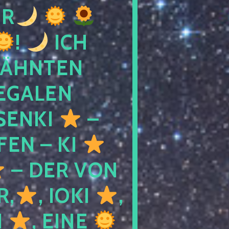
R
!
ICH
WÄHNTEN
LEGALEN
SENKI
–
LFEN – KI
– DER VON
R,
, IOKI
,
I
, EINE