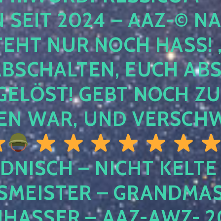
EIT 2024 – AAZ-© NACH
HT NUR NOCH HASS! , U
SCHALTEN, EUCH ABSCH
LÖST! GEBT NOCH ZURÜ
N WAR, UND VERSCHW
DNISCH – NICHT KELTE
MEISTER – GRANDMAST
SSER – AAZ-AWZ- 202