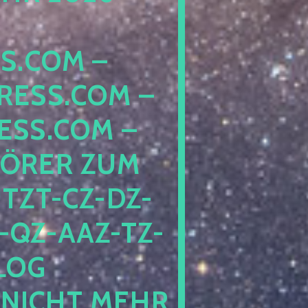
COM – D
SS.COM – L
S.COM – A
RER ZUM S
T-CZ-DZ-ZZ
QZ-AAZ-TZ-HZ
 PE
CHT MEHR BE