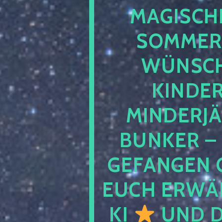
MAGISCHE
SOMMER
WÜNSCH
KINDE
MINDERJ
BUNKER –
GEFANGEN 
EUCH ERWÄH
KI
UND D