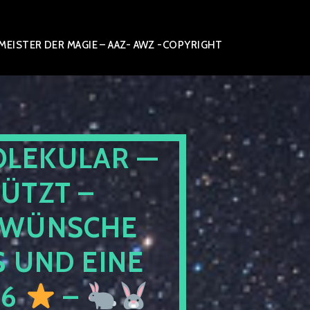
ISTER DER MAGIE – AAZ- AWZ -COPYRIGHT
OLEKULAR —
ÜTZT –
WÜNSCHE
 UND EINE
26
–