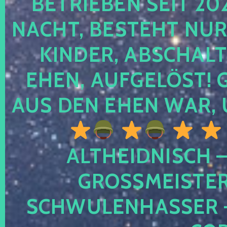
TRIEBEN SEIT 2024
CHT, BESTEHT NUR NO
NDER, ABSCHALTEN
EN, AUFGELÖST! GE
S DEN EHEN WAR, 
ALTHEIDNISCH –
GROSSMEISTER 
CHWULENHASSER – A