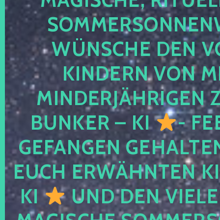
SOMMERSONNEN
WÜNSCHE DEN V
KINDERN VON M
MINDERJÄHRIGEN
BUNKER – KI
- FE
GEFANGEN GEHALTE
EUCH ERWÄHNTEN KI
KI
UND DEN VIELE