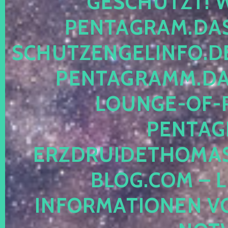
ESCHÜTZT! WE
ENTAGRAM.DAS-
CHUTZENGELINFO.DE,
ENTAGRAMM.DAS
OUNGE-OF-RE
ENTAGR
RZDRUIDETHOMASM
LOG.COM – LE
NFORMATIONEN VON 