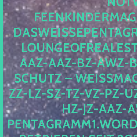
OTWE
EENKINDERMAGIE
ASWEISSEPENTAGRA
OUNGEOFREALESTA
AZ-AAZ-BZ-AWZ-BZ
CHUTZ – WEISSMAGI
-LZ-SZ-TZ-VZ-PZ-UZ-
-JZ-AAZ-AW
NTAGRAMM1.WORDPRE