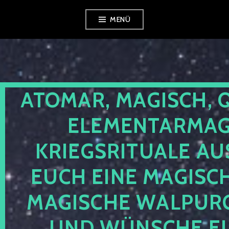
Zum
MENÜ
Inhalt
springen
ATOMAR, MAGISCH, 
ELEMENTARMAGI
KRIEGSRITUALE AU
EUCH EINE MAGISC
MAGISCHE WALPUR
UND WÜNSCHE EU