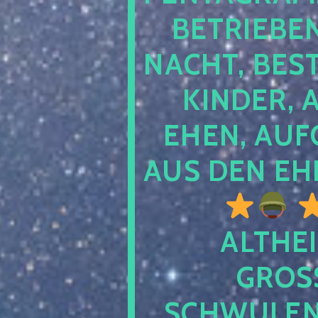
TRIEBEN S
CHT, BESTE
NDER, AB
EN, AUFGE
S DEN EHE
ALTHEI
GROSS
CHWULENHA