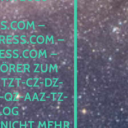
COM – D
SS.COM – L
S.COM – A
RER ZUM S
T-CZ-DZ-ZZ
QZ-AAZ-TZ-HZ
 PE
CHT MEHR BE