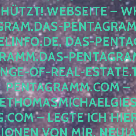
ÜTZT! WEBSEITE – WH
RAM.DAS-PENTAGRAMM.
INFO.DE, DAS-PENTAG
AMM.DAS-PENTAGRAMM
GE-OF-REAL-ESTATE.T
ENTAGRAMM.COM – E
THOMASMICHAELGIES
COM – LEGTE ICH HIERH
ONEN VON MIR, NEUJAHR