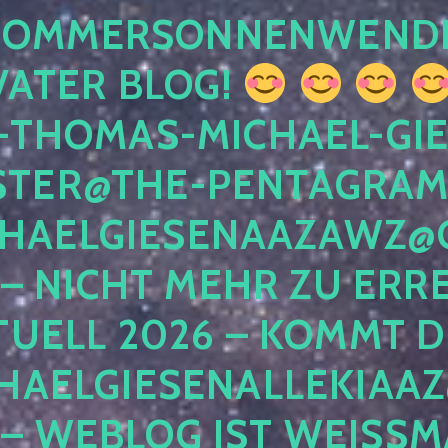
 SOMMERSONNENWEND
VATER BLOG!
-THOMAS-MICHAEL-GIE
TER@THE-PENTAGRAM
HAELGIESENAAZAWZ@G
– NICHT MEHR ZU ERRE
TUELL 2026 – KOMMT D
HAELGIESENALLEKIAAZ
 – WEBLOG IST WEISSMA