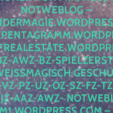
OTWEBLOG – F
DERMAGIE.WORDPRESS.
ENTAGRAMM.WORDPRE
EALESTATE.WORDPRES
Z-AWZ-BZ-SPIELZERSTÖ
EISSMAGISCH GESCHÜTZ
Z-PZ-UZ-OZ-SZ-FZ-TZ-
Z-AAZ-AWZ- NOTWEBLOG
WORDPRESS.COM – NI