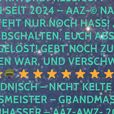
EIT 2024 – AAZ-© NACH
HT NUR NOCH HASS! , U
SCHALTEN, EUCH ABSCH
LÖST! GEBT NOCH ZURÜ
N WAR, UND VERSCHW
DNISCH – NICHT KELTE
MEISTER – GRANDMAST
SSER – AAZ-AWZ- 202