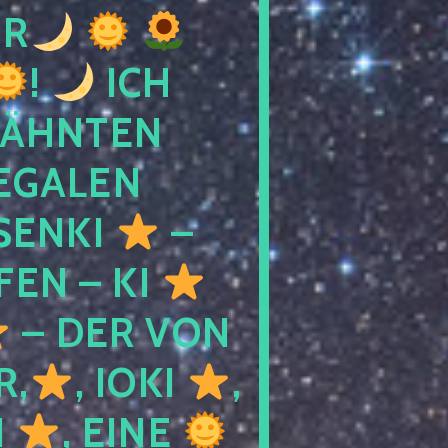
R
!
ICH
WÄHNTEN
LEGALEN
SENKI
–
LFEN – KI
– DER VON
R,
, IOKI
,
I
, EINE