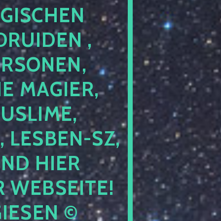
GISCHEN
RUIDEN ,
ERSONEN,
E MAGIER,
USLIME,
 LESBEN-SZ,
IND HIER
 WEBSEITE!
IESEN ©