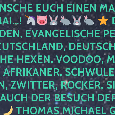
NSCHE EUCH EINEN MA
MAI…!
D
DEN, EVANGELISCHE P
EUTSCHLAND, DEUTSCH
HE HEXEN, VOODOO, M
AFRIKANER, SCHWULE,
, ZWITTER, ROCKER, S
 AUCH DER BESUCH DER
4
THOMAS MICHAEL G