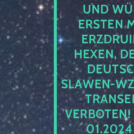
UND WÜ
ERSTEN 
ERZDRUI
HEXEN, D
DEUTSC
SLAWEN-WZ 
TRANSEN
VERBOTEN!
01.202