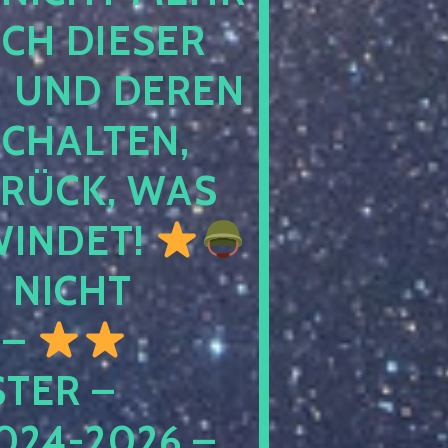
 DIESER NA
ND DEREN KI
ALTEN, EH
CK, WAS AU
INDET!
NICHT
 –
ER – S
4-2026 – C