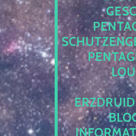
ESCH
ENTAG
CHUTZENGEL
ENTAGR
OUN
RZDRUIDE
LOG.
NFORMATI