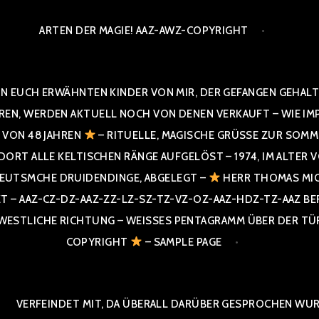
ARTEN DER MAGIE! AAZ-AWZ-COPYRIGHT
N EUCH ERWÄHNTEN KINDER VON MIR, DER GEFANGEN GEHALTE
 WERDEN AKTUELL NOCH VON DENEN VERKAUFT – WIE IMPRESS
R VON 48 JAHREN
– RITUELLE, MAGISCHE GRÜSSE ZUR SOMME
T ALLE KELTISCHEN RÄNGE AUFGELÖST – 1974, IM ALTER VON 4
UTSMCHE DRUIDENDINGE, ABGELEGT –
HERR THOMAS MIC
 AAZ-CZ-DZ-AAZ-ZZ-LZ-SZ-TZ-VZ-OZ-AAZ-HDZ-TZ-AAZ BERGI
STLICHE RICHTUNG – WEISSES PENTAGRAMM ÜBER DER TÜR U
PYRIGHT
– SAMPLE PAGE
VERFEINDET MIT, DA ÜBERALL DARÜBER GESPROCHEN WURD