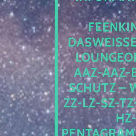
EENKIN
ASWEISSEP
OUNGEOFR
AZ-AAZ-B
CHUTZ – W
-LZ-SZ-TZ-V
-J
NTAGRAMM1.