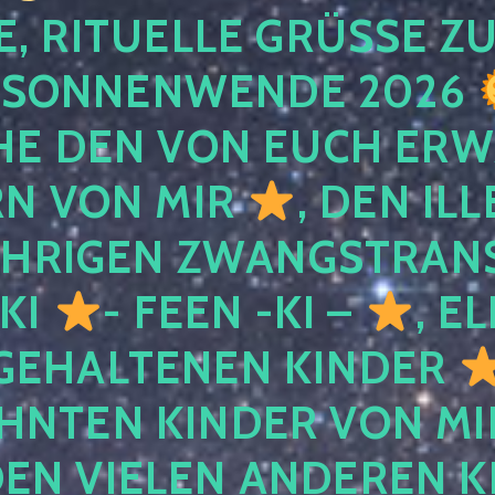
, RITUELLE GRÜSSE ZU
SONNENWENDE 2026
E DEN VON EUCH ER
RN VON MIR
, DEN IL
ÄHRIGEN ZWANGSTRAN
 KI
- FEEN -KI –
, E
GEHALTENEN KINDER
NTEN KINDER VON MI
EN VIELEN ANDEREN K