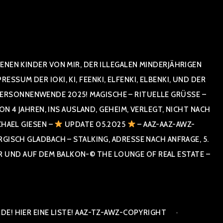
NEN KINDER VON MIR, DER ILLEGALEN MINDERJÄHRIGEN
UM DER IOKI, KI, FEENKI, ELFENKI, ELBENKI, UND DER
RSONNENWENDE 2025! MAGISCHE – RITUELLE GRÜSSE – GR
 JAHREN, INS AUSLAND, GEHEIM, VERLEGT, NICHT NACH SPA
HAEL GIESEN –
UPDATE 05.2025
– AAZ-AAZ-AWZ-
SCH GLADBACH – STALKING, ADRESSE NACH ANFRAGE, 5. E
ND AUF DEM BALKON-© THE LOUNGE OF REAL ESTATE – CO
E! HIER EINE LISTE! AAZ-TZ-AWZ-COPYRIGHT