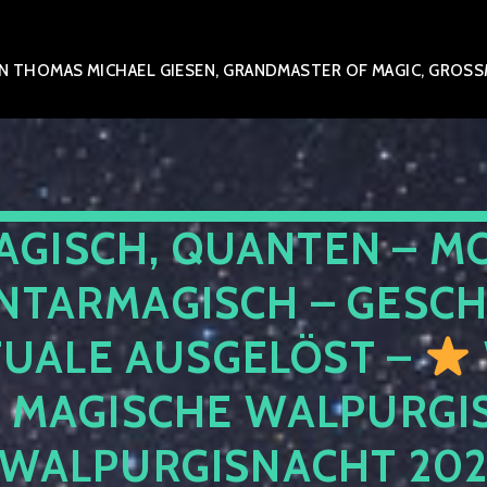
 THOMAS MICHAEL GIESEN, GRANDMASTER OF MAGIC, GROSSME
AGISCH, QUANTEN – M
NTARMAGISCH – GESCH
TUALE AUSGELÖST –
E MAGISCHE WALPURGIS
 WALPURGISNACHT 20