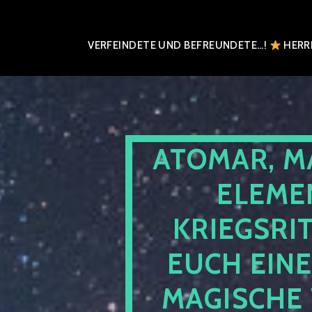
VERFEINDETE UND BEFREUNDETE…!
HERRN
ATOMAR, M
ELEME
KRIEGSRI
EUCH EIN
MAGISCHE