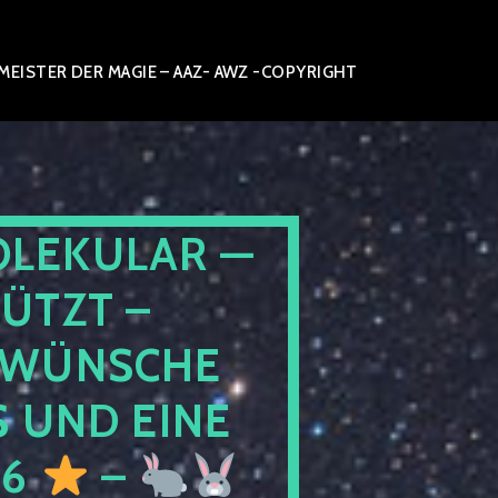
ISTER DER MAGIE – AAZ- AWZ -COPYRIGHT
OLEKULAR —
ÜTZT –
WÜNSCHE
 UND EINE
26
–