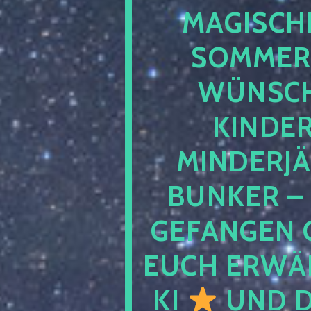
MAGISCHE
SOMMER
WÜNSCH
KINDE
MINDERJ
BUNKER –
GEFANGEN 
EUCH ERWÄH
KI
UND D