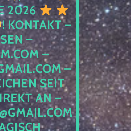
E 2026
! KONTAKT –
SEN –
M.COM –
MAIL.COM –
ICHEN SEIT
IREKT AN –
@GMAIL.COM
GISCH G