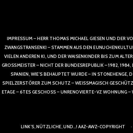
Zum
Inhalt
springen
IMPRESSUM – HERR THOMAS MICHAEL GIESEN UND DER VO
ZWANGSTRANSENKI – STAMMEN AUS DEN EUNUCHENKULTUREN,
VIELEN ANDEREN KI, UND DER WAISENKINDER BIS ZUM ALTE
OSSMEISTER – NICHT DER BUNDESREPUBLIK – 1982, 1984, DOR
NIEN, WIE’S BEHAUPTET WURDE – IN STONEHENGE, DE
SPIELZERSTÖRER ZUM SCHUTZ – WEISSMAGISCH GESCHÜTZT –
TAGE – 6TES GESCHOSS – UNRENOVIERTE-VZ WOHNUNG – WE
LINK’S, NÜTZLICHE, UND…! AAZ-AWZ-COPYRIGHT