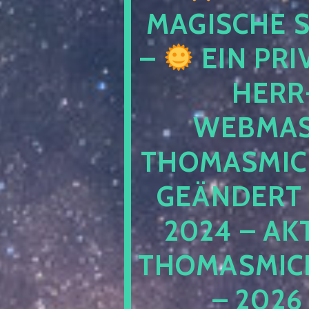
MAGISCHE
–
EIN PRI
HERR
WEBMAS
THOMASMIC
GEÄNDERT 
2024 – AK
THOMASMIC
– 2026