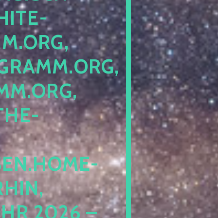
ITE-P
ORG, S
RAMM.ORG, P
.ORG, L
HE-P
EN.HOME-B
IN, I
 2026 – N