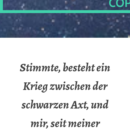
OP
Stimmte, besteht ein
Krieg zwischen der
schwarzen Axt, und
mir, seit meiner