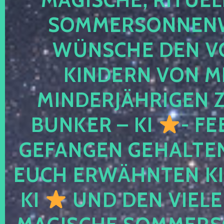
SOMMERSONNEN
WÜNSCHE DEN V
KINDERN VON M
MINDERJÄHRIGEN
BUNKER – KI
- FE
GEFANGEN GEHALTE
EUCH ERWÄHNTEN KI
KI
UND DEN VIELE