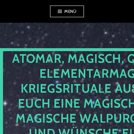
Zum
MENÜ
Inhalt
springen
ATOMAR, MAGISCH, 
ELEMENTARMAGI
KRIEGSRITUALE AU
EUCH EINE MAGISC
MAGISCHE WALPUR
UND WÜNSCHE EU