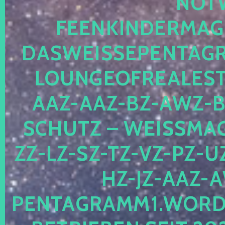
OTWE
EENKINDERMAGIE
ASWEISSEPENTAGRA
OUNGEOFREALESTA
AZ-AAZ-BZ-AWZ-BZ
CHUTZ – WEISSMAGI
-LZ-SZ-TZ-VZ-PZ-UZ-
-JZ-AAZ-AW
NTAGRAMM1.WORDPRE