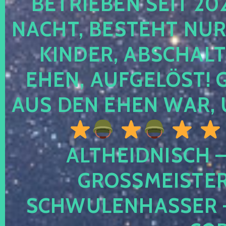
TRIEBEN SEIT 2024
CHT, BESTEHT NUR NO
NDER, ABSCHALTEN
EN, AUFGELÖST! GE
S DEN EHEN WAR, 
ALTHEIDNISCH –
GROSSMEISTER 
CHWULENHASSER – A