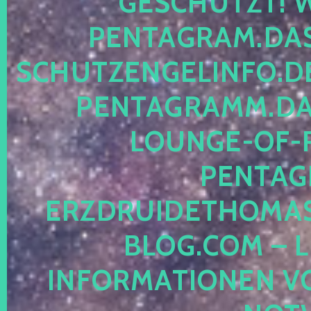
ESCHÜTZT! WE
ENTAGRAM.DAS-
CHUTZENGELINFO.DE,
ENTAGRAMM.DAS
OUNGE-OF-RE
ENTAGR
RZDRUIDETHOMASM
LOG.COM – LE
NFORMATIONEN VON 