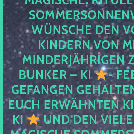
SOMMERSONNEN
WÜNSCHE DEN V
KINDERN VON M
MINDERJÄHRIGEN
BUNKER – KI
- FE
GEFANGEN GEHALTE
EUCH ERWÄHNTEN KI
KI
UND DEN VIELE