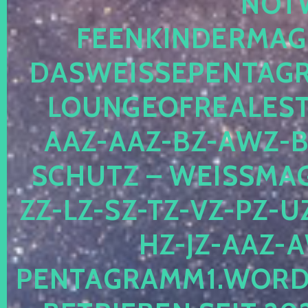
OTWE
EENKINDERMAGIE
ASWEISSEPENTAGRA
OUNGEOFREALESTA
AZ-AAZ-BZ-AWZ-BZ
CHUTZ – WEISSMAGI
-LZ-SZ-TZ-VZ-PZ-UZ-
-JZ-AAZ-AW
NTAGRAMM1.WORDPRE