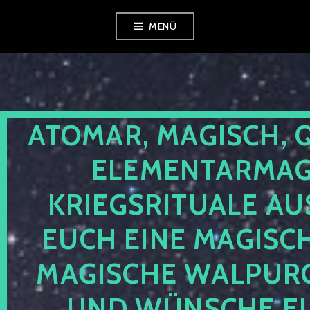
Zum
MENÜ
Inhalt
springen
ATOMAR, MAGISCH, 
ELEMENTARMAGI
KRIEGSRITUALE AU
EUCH EINE MAGISC
MAGISCHE WALPUR
UND WÜNSCHE EU