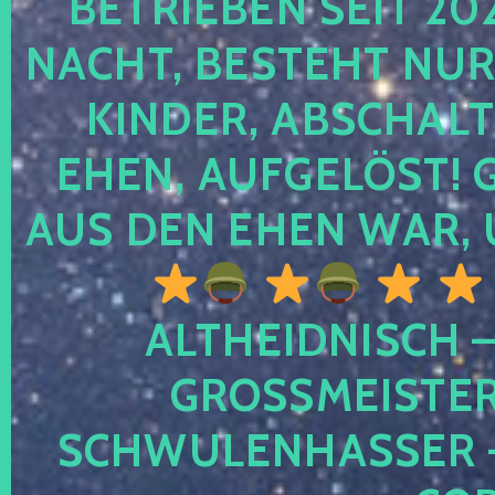
TRIEBEN SEIT 2024
CHT, BESTEHT NUR NO
NDER, ABSCHALTEN
EN, AUFGELÖST! GE
S DEN EHEN WAR, 
ALTHEIDNISCH –
GROSSMEISTER 
CHWULENHASSER – A