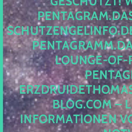
ESCHÜTZT! WE
ENTAGRAM.DAS-
CHUTZENGELINFO.DE,
ENTAGRAMM.DAS
OUNGE-OF-RE
ENTAGR
RZDRUIDETHOMASM
LOG.COM – LE
NFORMATIONEN VON 