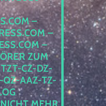
COM – D
SS.COM – L
S.COM – A
RER ZUM S
T-CZ-DZ-ZZ
QZ-AAZ-TZ-HZ
 PE
CHT MEHR BE