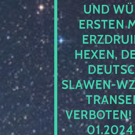
UND WÜ
ERSTEN 
ERZDRUI
HEXEN, D
DEUTSC
SLAWEN-WZ 
TRANSEN
VERBOTEN!
01.202