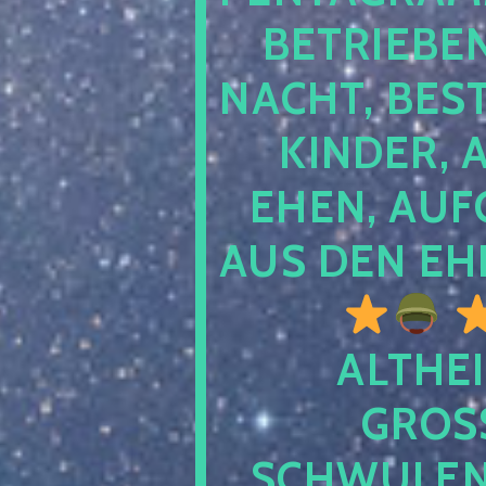
TRIEBEN S
CHT, BESTE
NDER, AB
EN, AUFGE
S DEN EHE
ALTHEI
GROSS
CHWULENHA