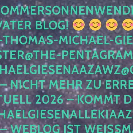
 SOMMERSONNENWEND
VATER BLOG!
-THOMAS-MICHAEL-GIE
TER@THE-PENTAGRAM
HAELGIESENAAZAWZ@G
– NICHT MEHR ZU ERRE
TUELL 2026 – KOMMT D
HAELGIESENALLEKIAAZ
 – WEBLOG IST WEISSMA