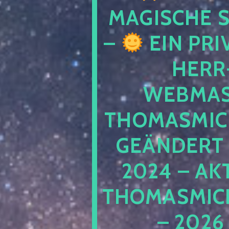
MAGISCHE
–
EIN PRI
HERR
WEBMAS
THOMASMIC
GEÄNDERT 
2024 – AK
THOMASMIC
– 2026