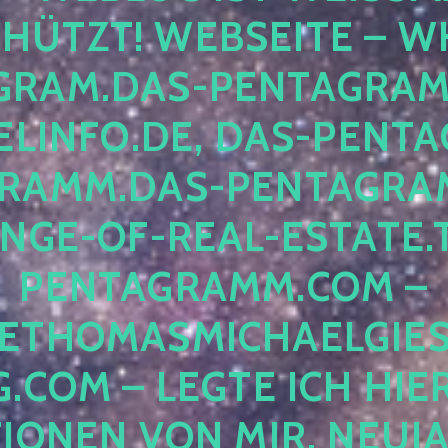
ÜTZT! WEBSEITE – WH
RAM.DAS-PENTAGRAMM.
INFO.DE, DAS-PENTAG
AMM.DAS-PENTAGRAMM
GE-OF-REAL-ESTATE.T
ENTAGRAMM.COM – E
THOMASMICHAELGIES
COM – LEGTE ICH HIERH
ONEN VON MIR, NEUJAHR