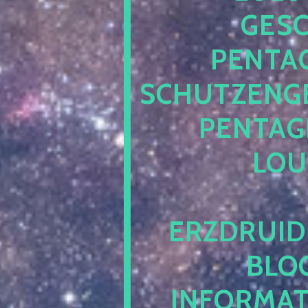
ESCH
ENTAG
CHUTZENGEL
ENTAGR
OUN
RZDRUIDE
LOG.
NFORMATI