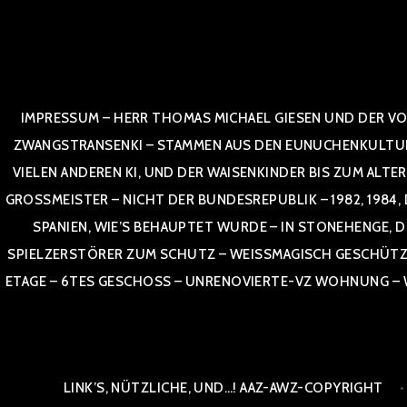
Zum
Inhalt
springen
IMPRESSUM – HERR THOMAS MICHAEL GIESEN UND DER VO
ZWANGSTRANSENKI – STAMMEN AUS DEN EUNUCHENKULTUREN,
VIELEN ANDEREN KI, UND DER WAISENKINDER BIS ZUM ALTE
OSSMEISTER – NICHT DER BUNDESREPUBLIK – 1982, 1984, DOR
NIEN, WIE’S BEHAUPTET WURDE – IN STONEHENGE, DE
SPIELZERSTÖRER ZUM SCHUTZ – WEISSMAGISCH GESCHÜTZT –
TAGE – 6TES GESCHOSS – UNRENOVIERTE-VZ WOHNUNG – WE
LINK’S, NÜTZLICHE, UND…! AAZ-AWZ-COPYRIGHT