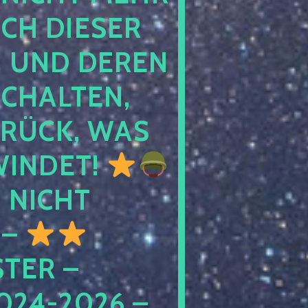
 DIESER NA
ND DEREN KI
ALTEN, EH
CK, WAS AU
INDET!
NICHT
 –
ER – S
4-2026 – C