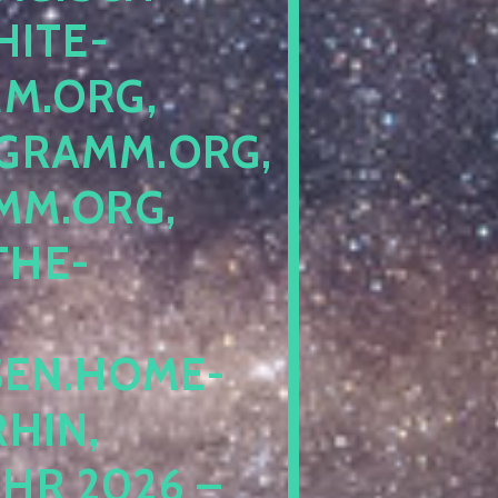
ITE-P
ORG, S
RAMM.ORG, P
.ORG, L
HE-P
EN.HOME-B
IN, I
 2026 – N