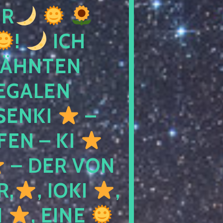
R
!
ICH
WÄHNTEN
LEGALEN
SENKI
–
LFEN – KI
– DER VON
R,
, IOKI
,
I
, EINE