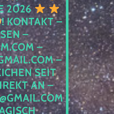
E 2026
! KONTAKT –
SEN –
M.COM –
MAIL.COM –
ICHEN SEIT
IREKT AN –
@GMAIL.COM
GISCH G