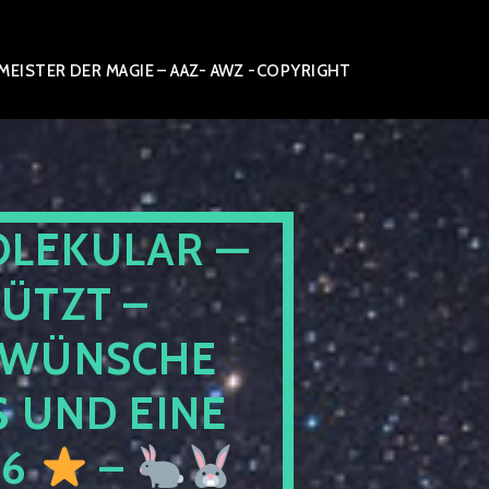
ISTER DER MAGIE – AAZ- AWZ -COPYRIGHT
OLEKULAR —
ÜTZT –
WÜNSCHE
 UND EINE
26
–