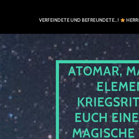
VERFEINDETE UND BEFREUNDETE…!
HERRN
ATOMAR, M
ELEME
KRIEGSRI
EUCH EIN
MAGISCHE