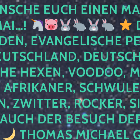
NSCHE EUCH EINEN MA
MAI…!
D
DEN, EVANGELISCHE P
EUTSCHLAND, DEUTSCH
HE HEXEN, VOODOO, M
AFRIKANER, SCHWULE,
, ZWITTER, ROCKER, S
 AUCH DER BESUCH DER
4
THOMAS MICHAEL G