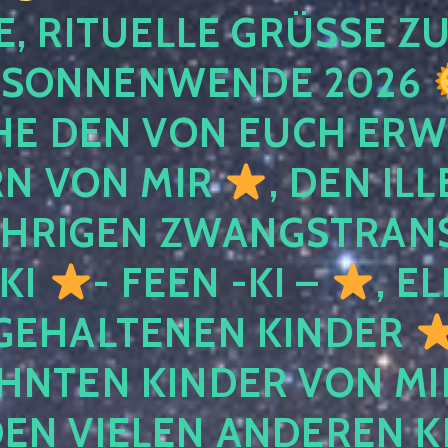
, RITUELLE GRÜSSE ZU
SONNENWENDE 2026
E DEN VON EUCH ER
RN VON MIR
, DEN IL
ÄHRIGEN ZWANGSTRAN
 KI
- FEEN -KI –
, E
GEHALTENEN KINDER
NTEN KINDER VON MI
EN VIELEN ANDEREN K