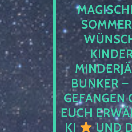
MAGISCHE
SOMMER
WÜNSCH
KINDE
MINDERJ
BUNKER –
GEFANGEN 
EUCH ERWÄH
KI
UND D