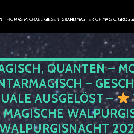
 THOMAS MICHAEL GIESEN, GRANDMASTER OF MAGIC, GROSSME
AGISCH, QUANTEN – M
NTARMAGISCH – GESCH
TUALE AUSGELÖST –
E MAGISCHE WALPURGIS
 WALPURGISNACHT 20