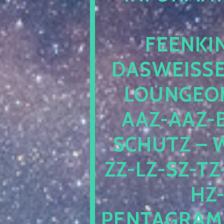
EENKIN
ASWEISSEP
OUNGEOFR
AZ-AAZ-B
CHUTZ – W
-LZ-SZ-TZ-V
-J
NTAGRAMM1.