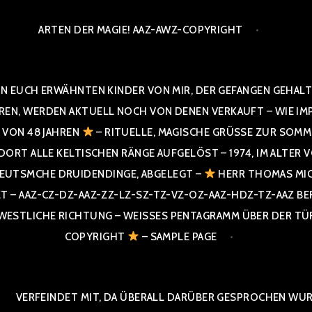
ARTEN DER MAGIE! AAZ-AWZ-COPYRIGHT
N EUCH ERWÄHNTEN KINDER VON MIR, DER GEFANGEN GEHALTE
 WERDEN AKTUELL NOCH VON DENEN VERKAUFT – WIE IMPRESS
R VON 48 JAHREN
– RITUELLE, MAGISCHE GRÜSSE ZUR SOMME
T ALLE KELTISCHEN RÄNGE AUFGELÖST – 1974, IM ALTER VON 4
UTSMCHE DRUIDENDINGE, ABGELEGT –
HERR THOMAS MIC
 AAZ-CZ-DZ-AAZ-ZZ-LZ-SZ-TZ-VZ-OZ-AAZ-HDZ-TZ-AAZ BERGI
STLICHE RICHTUNG – WEISSES PENTAGRAMM ÜBER DER TÜR U
PYRIGHT
– SAMPLE PAGE
VERFEINDET MIT, DA ÜBERALL DARÜBER GESPROCHEN WURD