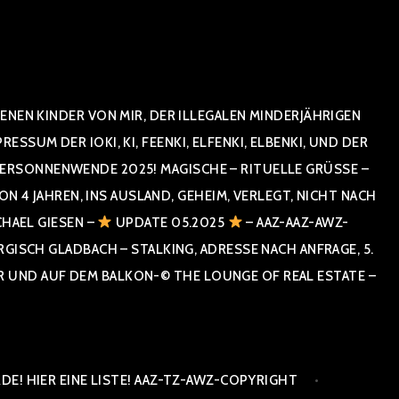
NEN KINDER VON MIR, DER ILLEGALEN MINDERJÄHRIGEN
UM DER IOKI, KI, FEENKI, ELFENKI, ELBENKI, UND DER
RSONNENWENDE 2025! MAGISCHE – RITUELLE GRÜSSE – GR
 JAHREN, INS AUSLAND, GEHEIM, VERLEGT, NICHT NACH SPA
HAEL GIESEN –
UPDATE 05.2025
– AAZ-AAZ-AWZ-
SCH GLADBACH – STALKING, ADRESSE NACH ANFRAGE, 5. E
ND AUF DEM BALKON-© THE LOUNGE OF REAL ESTATE – CO
E! HIER EINE LISTE! AAZ-TZ-AWZ-COPYRIGHT