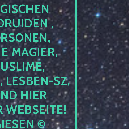
GISCHEN
RUIDEN ,
ERSONEN,
E MAGIER,
USLIME,
 LESBEN-SZ,
IND HIER
 WEBSEITE!
IESEN ©