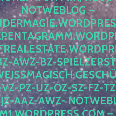
OTWEBLOG – F
DERMAGIE.WORDPRESS.
ENTAGRAMM.WORDPRE
EALESTATE.WORDPRES
Z-AWZ-BZ-SPIELZERSTÖ
EISSMAGISCH GESCHÜTZ
Z-PZ-UZ-OZ-SZ-FZ-TZ-
Z-AAZ-AWZ- NOTWEBLOG
WORDPRESS.COM – NI