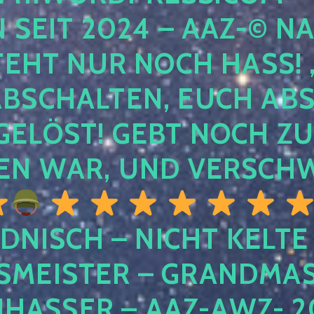
EIT 2024 – AAZ-© NACH
HT NUR NOCH HASS! , U
SCHALTEN, EUCH ABSCH
LÖST! GEBT NOCH ZURÜ
N WAR, UND VERSCHW
DNISCH – NICHT KELTE
MEISTER – GRANDMAST
SSER – AAZ-AWZ- 202