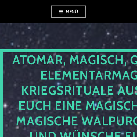
Zum
MENÜ
Inhalt
springen
ATOMAR, MAGISCH, 
ELEMENTARMAGI
KRIEGSRITUALE AU
EUCH EINE MAGISC
MAGISCHE WALPUR
UND WÜNSCHE EU