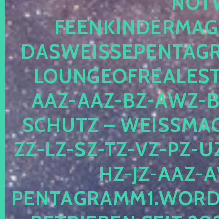
OTWE
EENKINDERMAGIE
ASWEISSEPENTAGRA
OUNGEOFREALESTA
AZ-AAZ-BZ-AWZ-BZ
CHUTZ – WEISSMAGI
-LZ-SZ-TZ-VZ-PZ-UZ-
-JZ-AAZ-AW
NTAGRAMM1.WORDPRE