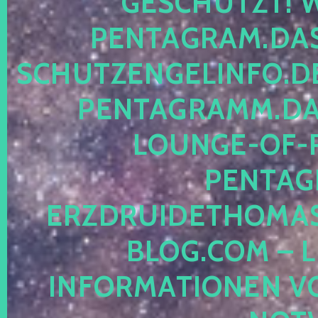
ESCHÜTZT! WE
ENTAGRAM.DAS-
CHUTZENGELINFO.DE,
ENTAGRAMM.DAS
OUNGE-OF-RE
ENTAGR
RZDRUIDETHOMASM
LOG.COM – LE
NFORMATIONEN VON 