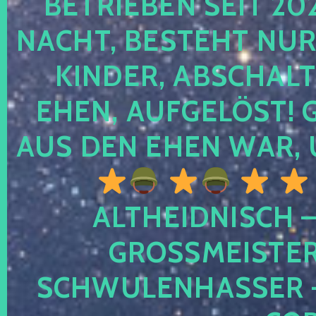
TRIEBEN SEIT 2024
CHT, BESTEHT NUR NO
NDER, ABSCHALTEN
EN, AUFGELÖST! GE
S DEN EHEN WAR, 
ALTHEIDNISCH –
GROSSMEISTER 
CHWULENHASSER – A