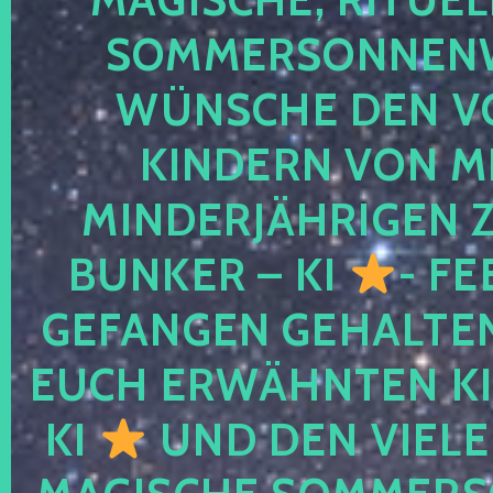
SOMMERSONNEN
WÜNSCHE DEN V
KINDERN VON M
MINDERJÄHRIGEN
BUNKER – KI
- FE
GEFANGEN GEHALTE
EUCH ERWÄHNTEN KI
KI
UND DEN VIELE