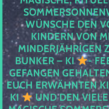
SOMMERSONNEN
WÜNSCHE DEN V
KINDERN VON M
MINDERJÄHRIGEN
BUNKER – KI
- FE
GEFANGEN GEHALTE
EUCH ERWÄHNTEN KI
KI
UND DEN VIELE