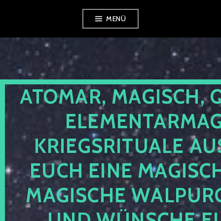
Zum
MENÜ
Inhalt
springen
ATOMAR, MAGISCH, 
ELEMENTARMAGI
KRIEGSRITUALE AU
EUCH EINE MAGISC
MAGISCHE WALPUR
UND WÜNSCHE EU