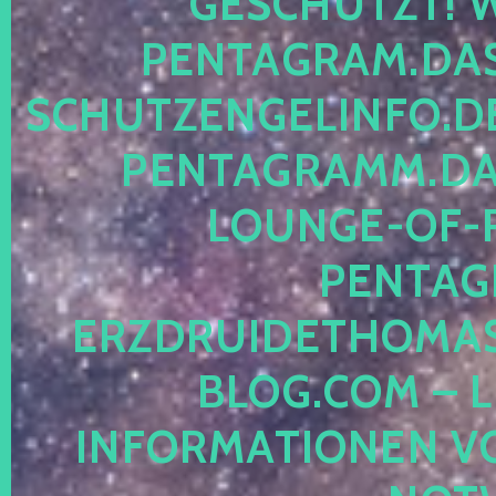
ESCHÜTZT! WE
ENTAGRAM.DAS-
CHUTZENGELINFO.DE,
ENTAGRAMM.DAS
OUNGE-OF-RE
ENTAGR
RZDRUIDETHOMASM
LOG.COM – LE
NFORMATIONEN VON 