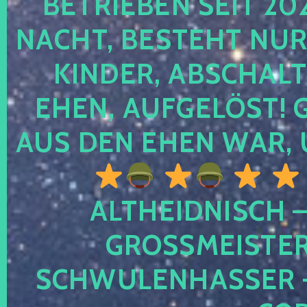
TRIEBEN SEIT 2024
CHT, BESTEHT NUR NO
NDER, ABSCHALTEN
EN, AUFGELÖST! GE
S DEN EHEN WAR, 
ALTHEIDNISCH –
GROSSMEISTER 
CHWULENHASSER – A