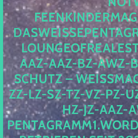
OTWE
EENKINDERMAGIE
ASWEISSEPENTAGRA
OUNGEOFREALESTA
AZ-AAZ-BZ-AWZ-BZ
CHUTZ – WEISSMAGI
-LZ-SZ-TZ-VZ-PZ-UZ-
-JZ-AAZ-AW
NTAGRAMM1.WORDPRE