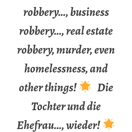
robbery…, business
robbery…, real estate
robbery, murder, even
homelessness, and
other things!
Die
Tochter und die
Ehefrau…, wieder!