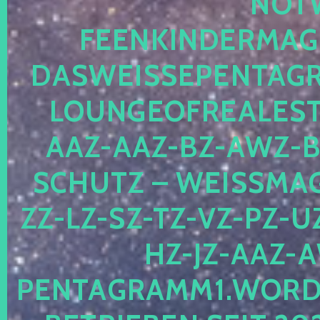
OTWE
EENKINDERMAGIE
ASWEISSEPENTAGRA
OUNGEOFREALESTA
AZ-AAZ-BZ-AWZ-BZ
CHUTZ – WEISSMAGI
-LZ-SZ-TZ-VZ-PZ-UZ-
-JZ-AAZ-AW
NTAGRAMM1.WORDPRE