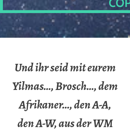
OP
Und ihr seid mit eurem
Yilmas…, Brosch…, dem
Afrikaner…, den A-A,
den A-W, aus der WM