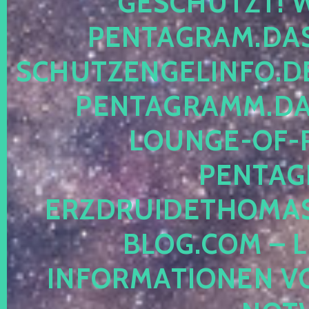
ESCHÜTZT! WE
ENTAGRAM.DAS-
CHUTZENGELINFO.DE,
ENTAGRAMM.DAS
OUNGE-OF-RE
ENTAGR
RZDRUIDETHOMASM
LOG.COM – LE
NFORMATIONEN VON 