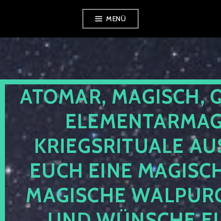
Zum
MENÜ
Inhalt
springen
ATOMAR, MAGISCH, 
ELEMENTARMAGI
KRIEGSRITUALE AU
EUCH EINE MAGISC
MAGISCHE WALPUR
UND WÜNSCHE EU