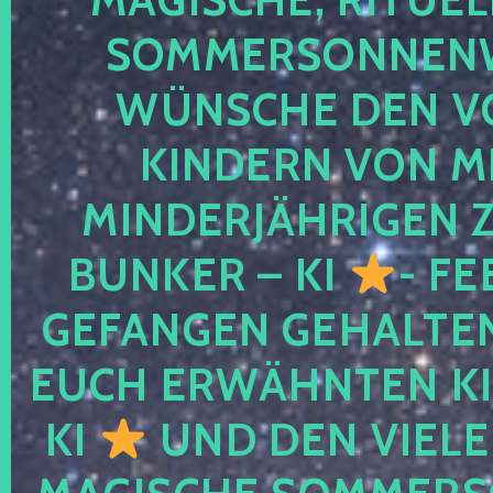
SOMMERSONNEN
WÜNSCHE DEN V
KINDERN VON M
MINDERJÄHRIGEN
BUNKER – KI
- FE
GEFANGEN GEHALTE
EUCH ERWÄHNTEN KI
KI
UND DEN VIELE