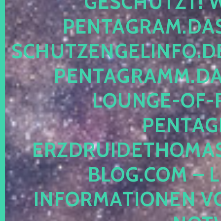
ESCHÜTZT! WE
ENTAGRAM.DAS-
CHUTZENGELINFO.DE,
ENTAGRAMM.DAS
OUNGE-OF-RE
ENTAGR
RZDRUIDETHOMASM
LOG.COM – LE
NFORMATIONEN VON 