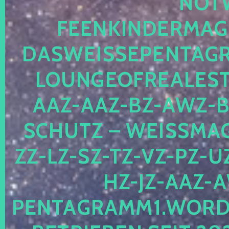
OTWE
EENKINDERMAGIE
ASWEISSEPENTAGRA
OUNGEOFREALESTA
AZ-AAZ-BZ-AWZ-BZ
CHUTZ – WEISSMAGI
-LZ-SZ-TZ-VZ-PZ-UZ-
-JZ-AAZ-AW
NTAGRAMM1.WORDPRE