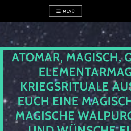
Zum
MENÜ
Inhalt
springen
ATOMAR, MAGISCH, 
ELEMENTARMAGI
KRIEGSRITUALE AU
EUCH EINE MAGISC
MAGISCHE WALPUR
UND WÜNSCHE EU