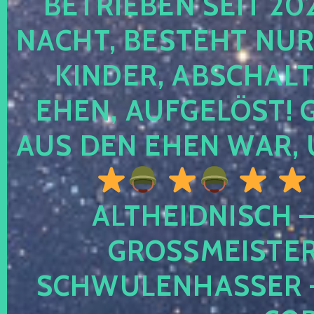
TRIEBEN SEIT 2024
CHT, BESTEHT NUR NO
NDER, ABSCHALTEN
EN, AUFGELÖST! GE
S DEN EHEN WAR, 
ALTHEIDNISCH –
GROSSMEISTER 
CHWULENHASSER – A