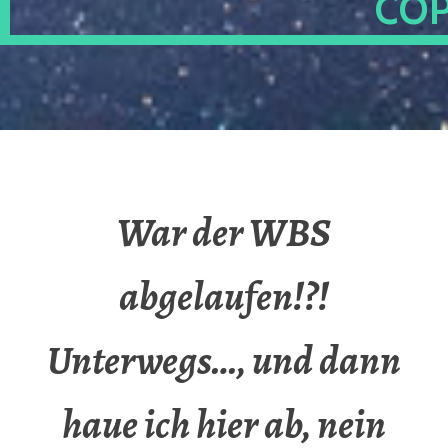
OP
War der WBS
abgelaufen!?!
Unterwegs…, und dann
haue ich hier ab, nein