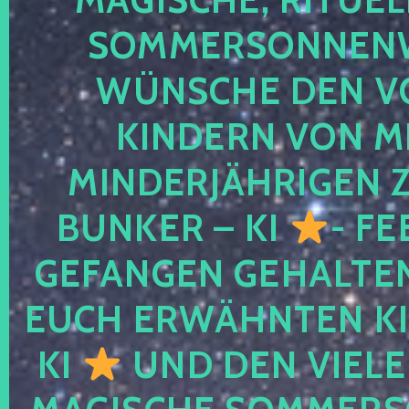
SOMMERSONNEN
WÜNSCHE DEN V
KINDERN VON M
MINDERJÄHRIGEN
BUNKER – KI
- FE
GEFANGEN GEHALTE
EUCH ERWÄHNTEN KI
KI
UND DEN VIELE