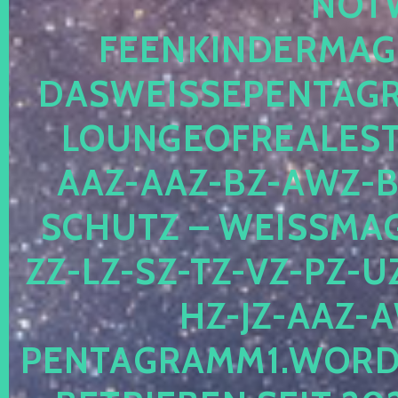
OTWE
EENKINDERMAGIE
ASWEISSEPENTAGRA
OUNGEOFREALESTA
AZ-AAZ-BZ-AWZ-BZ
CHUTZ – WEISSMAGI
-LZ-SZ-TZ-VZ-PZ-UZ-
-JZ-AAZ-AW
NTAGRAMM1.WORDPRE