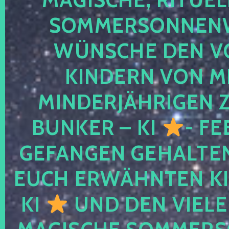
SOMMERSONNEN
WÜNSCHE DEN V
KINDERN VON M
MINDERJÄHRIGEN
BUNKER – KI
- FE
GEFANGEN GEHALTE
EUCH ERWÄHNTEN KI
KI
UND DEN VIELE