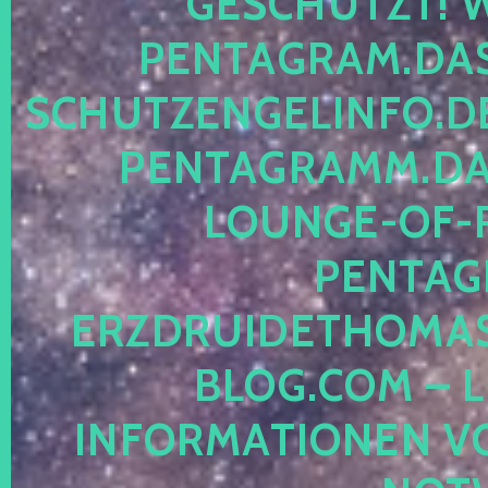
ESCHÜTZT! WE
ENTAGRAM.DAS-
CHUTZENGELINFO.DE,
ENTAGRAMM.DAS
OUNGE-OF-RE
ENTAGR
RZDRUIDETHOMASM
LOG.COM – LE
NFORMATIONEN VON 