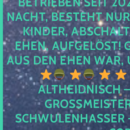
TRIEBEN SEIT 2024
CHT, BESTEHT NUR NO
NDER, ABSCHALTEN
EN, AUFGELÖST! GE
S DEN EHEN WAR, 
ALTHEIDNISCH –
GROSSMEISTER 
CHWULENHASSER – A