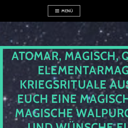
Zum
MENÜ
Inhalt
springen
ATOMAR, MAGISCH, 
ELEMENTARMAGI
KRIEGSRITUALE AU
EUCH EINE MAGISC
MAGISCHE WALPUR
UND WÜNSCHE EU