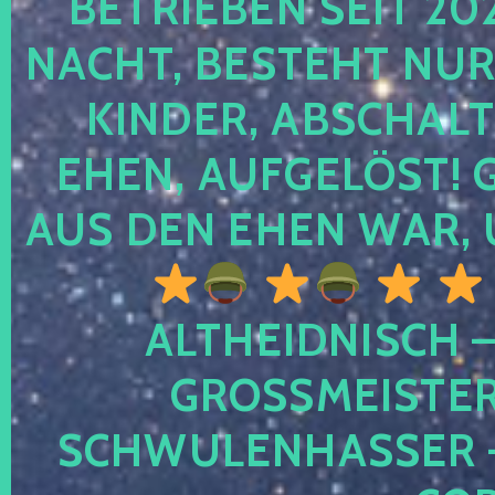
TRIEBEN SEIT 2024
CHT, BESTEHT NUR NO
NDER, ABSCHALTEN
EN, AUFGELÖST! GE
S DEN EHEN WAR, 
ALTHEIDNISCH –
GROSSMEISTER 
CHWULENHASSER – A