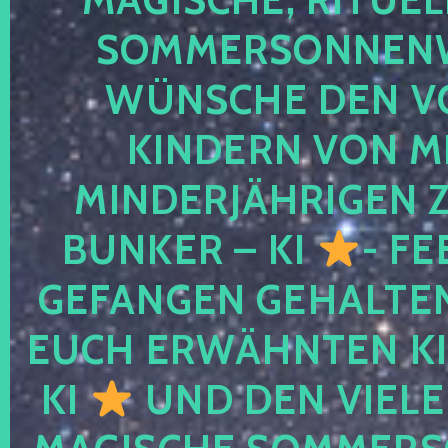
SOMMERSONNEN
WÜNSCHE DEN V
KINDERN VON M
MINDERJÄHRIGEN
BUNKER – KI
- FE
GEFANGEN GEHALTE
EUCH ERWÄHNTEN KI
KI
UND DEN VIELE