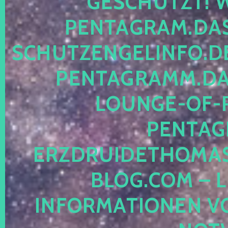
ESCHÜTZT! WE
ENTAGRAM.DAS-
CHUTZENGELINFO.DE,
ENTAGRAMM.DAS
OUNGE-OF-RE
ENTAGR
RZDRUIDETHOMASM
LOG.COM – LE
NFORMATIONEN VON 