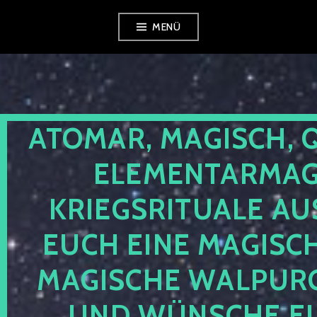
Zum
MENÜ
Inhalt
springen
ATOMAR, MAGISCH, 
ELEMENTARMAGI
KRIEGSRITUALE AU
EUCH EINE MAGISC
MAGISCHE WALPUR
UND WÜNSCHE EU