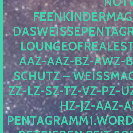
OTWE
EENKINDERMAGIE
ASWEISSEPENTAGRA
OUNGEOFREALESTA
AZ-AAZ-BZ-AWZ-BZ
CHUTZ – WEISSMAGI
-LZ-SZ-TZ-VZ-PZ-UZ-
-JZ-AAZ-AW
NTAGRAMM1.WORDPRE