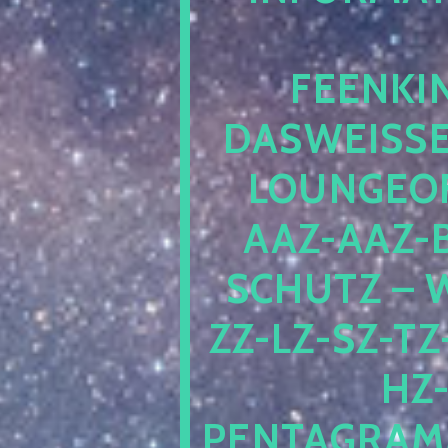
EENKIN
ASWEISSEP
OUNGEOFR
AZ-AAZ-B
CHUTZ – W
-LZ-SZ-TZ-V
-J
NTAGRAMM1.