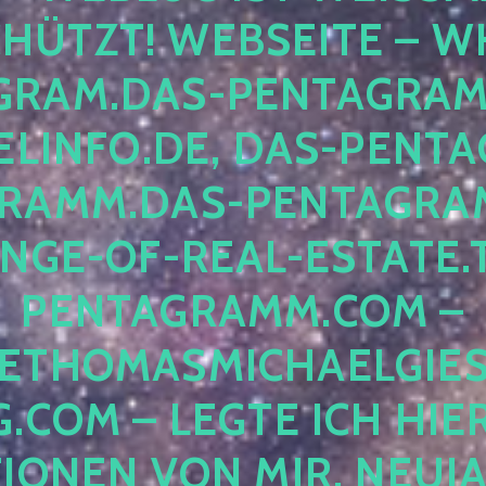
ÜTZT! WEBSEITE – WH
RAM.DAS-PENTAGRAMM.
INFO.DE, DAS-PENTAG
AMM.DAS-PENTAGRAMM
GE-OF-REAL-ESTATE.T
ENTAGRAMM.COM – E
THOMASMICHAELGIES
COM – LEGTE ICH HIERH
ONEN VON MIR, NEUJAHR