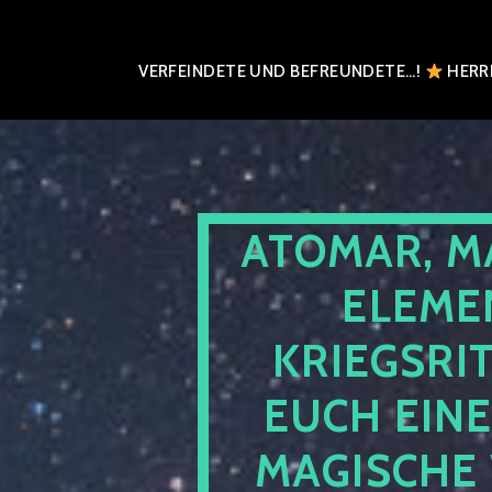
VERFEINDETE UND BEFREUNDETE…!
HERRN
ATOMAR, M
ELEME
KRIEGSRI
EUCH EIN
MAGISCHE