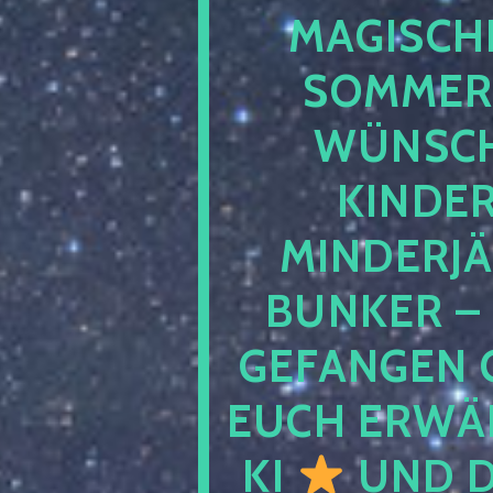
MAGISCHE
SOMMER
WÜNSCH
KINDE
MINDERJ
BUNKER –
GEFANGEN 
EUCH ERWÄH
KI
UND D