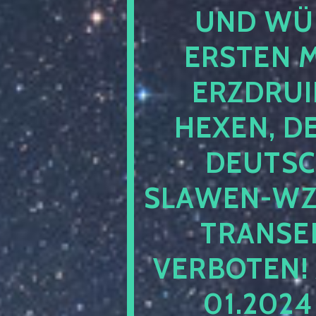
UND WÜ
ERSTEN 
ERZDRUI
HEXEN, D
DEUTSC
SLAWEN-WZ 
TRANSEN
VERBOTEN!
01.202