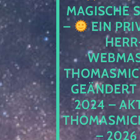
MAGISCHE
–
EIN PRI
HERR
WEBMAS
THOMASMIC
GEÄNDERT 
2024 – AK
THOMASMIC
– 2026