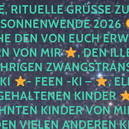
, RITUELLE GRÜSSE ZU
SONNENWENDE 2026
E DEN VON EUCH ER
RN VON MIR
, DEN IL
ÄHRIGEN ZWANGSTRAN
 KI
- FEEN -KI –
, E
GEHALTENEN KINDER
NTEN KINDER VON MI
EN VIELEN ANDEREN K