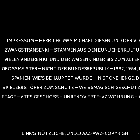
Zum
Inhalt
springen
IMPRESSUM – HERR THOMAS MICHAEL GIESEN UND DER VO
ZWANGSTRANSENKI – STAMMEN AUS DEN EUNUCHENKULTUREN,
VIELEN ANDEREN KI, UND DER WAISENKINDER BIS ZUM ALTE
OSSMEISTER – NICHT DER BUNDESREPUBLIK – 1982, 1984, DOR
NIEN, WIE’S BEHAUPTET WURDE – IN STONEHENGE, DE
SPIELZERSTÖRER ZUM SCHUTZ – WEISSMAGISCH GESCHÜTZT –
TAGE – 6TES GESCHOSS – UNRENOVIERTE-VZ WOHNUNG – WE
LINK’S, NÜTZLICHE, UND…! AAZ-AWZ-COPYRIGHT