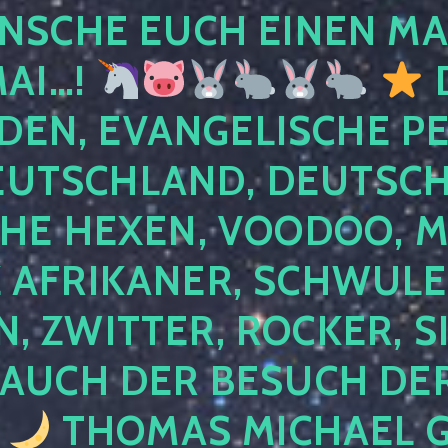
NSCHE EUCH EINEN MA
MAI…!
D
DEN, EVANGELISCHE P
EUTSCHLAND, DEUTSCH
HE HEXEN, VOODOO, M
AFRIKANER, SCHWULE,
, ZWITTER, ROCKER, S
 AUCH DER BESUCH DER
4
THOMAS MICHAEL G