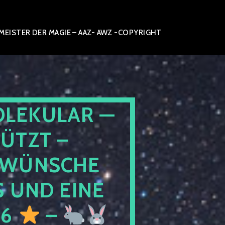
ISTER DER MAGIE – AAZ- AWZ -COPYRIGHT
OLEKULAR —
ÜTZT –
WÜNSCHE
 UND EINE
26
–