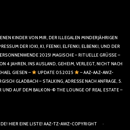
NEN KINDER VON MIR, DER ILLEGALEN MINDERJÄHRIGEN
UM DER IOKI, KI, FEENKI, ELFENKI, ELBENKI, UND DER
RSONNENWENDE 2025! MAGISCHE – RITUELLE GRÜSSE – GR
 JAHREN, INS AUSLAND, GEHEIM, VERLEGT, NICHT NACH SPA
HAEL GIESEN –
UPDATE 05.2025
– AAZ-AAZ-AWZ-
SCH GLADBACH – STALKING, ADRESSE NACH ANFRAGE, 5. E
ND AUF DEM BALKON-© THE LOUNGE OF REAL ESTATE – CO
E! HIER EINE LISTE! AAZ-TZ-AWZ-COPYRIGHT