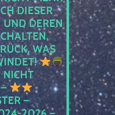
 DIESER NA
ND DEREN KI
ALTEN, EH
CK, WAS AU
INDET!
NICHT
 –
ER – S
4-2026 – C