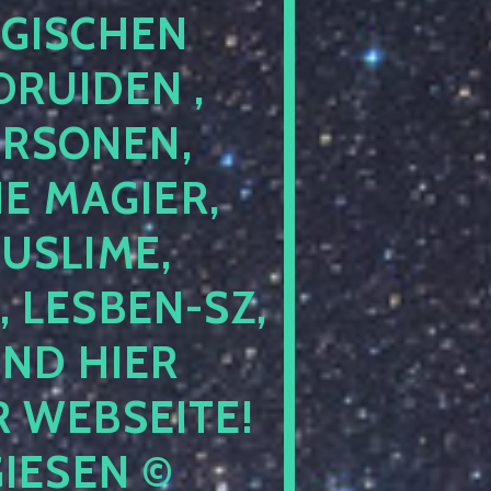
GISCHEN
RUIDEN ,
ERSONEN,
E MAGIER,
USLIME,
 LESBEN-SZ,
IND HIER
 WEBSEITE!
IESEN ©