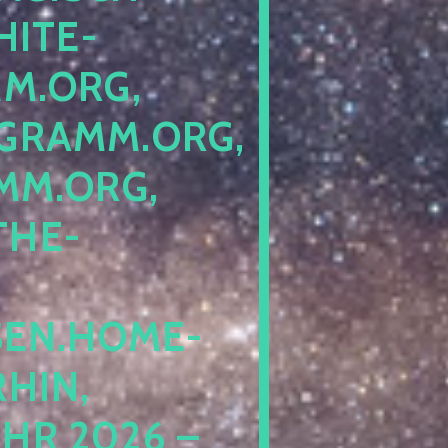
ITE-P
ORG, S
RAMM.ORG, P
.ORG, L
HE-P
EN.HOME-B
IN, I
 2026 – N