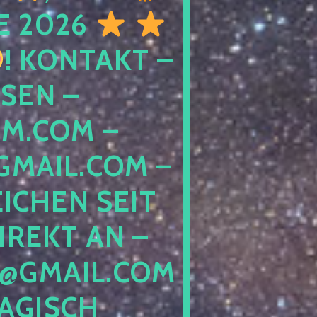
E 2026
! KONTAKT –
SEN –
M.COM –
MAIL.COM –
ICHEN SEIT
IREKT AN –
@GMAIL.COM
GISCH G