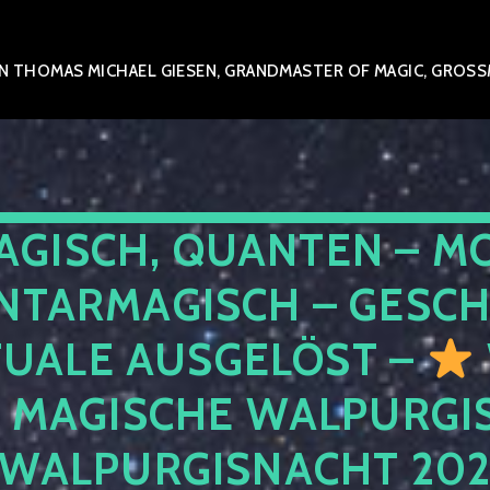
 THOMAS MICHAEL GIESEN, GRANDMASTER OF MAGIC, GROSSME
AGISCH, QUANTEN – M
NTARMAGISCH – GESCH
TUALE AUSGELÖST –
E MAGISCHE WALPURGIS
 WALPURGISNACHT 20