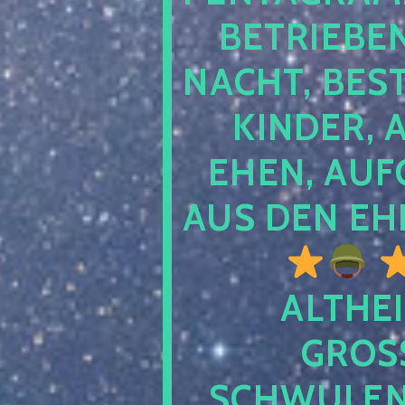
TRIEBEN S
CHT, BESTE
NDER, AB
EN, AUFGE
S DEN EHE
ALTHEI
GROSS
CHWULENHA