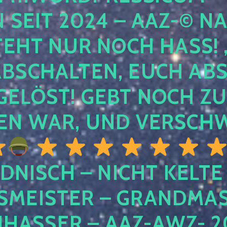
EIT 2024 – AAZ-© NACH
HT NUR NOCH HASS! , U
SCHALTEN, EUCH ABSCH
LÖST! GEBT NOCH ZURÜ
N WAR, UND VERSCHW
DNISCH – NICHT KELTE
MEISTER – GRANDMAST
SSER – AAZ-AWZ- 202