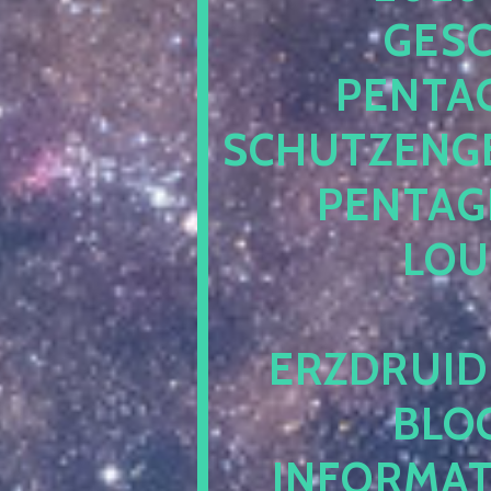
ESCH
ENTAG
CHUTZENGEL
ENTAGR
OUN
RZDRUIDE
LOG.
NFORMATI