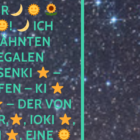
R
!
ICH
WÄHNTEN
LEGALEN
SENKI
–
LFEN – KI
– DER VON
R,
, IOKI
,
I
, EINE