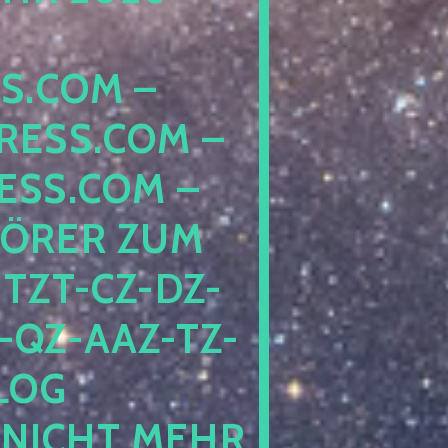
COM – D
SS.COM – L
S.COM – A
RER ZUM S
T-CZ-DZ-ZZ
QZ-AAZ-TZ-HZ
 PE
CHT MEHR BE