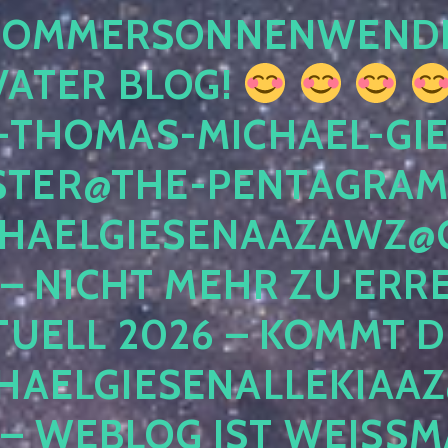
 SOMMERSONNENWEND
VATER BLOG!
-THOMAS-MICHAEL-GIE
TER@THE-PENTAGRAM
HAELGIESENAAZAWZ@G
– NICHT MEHR ZU ERRE
TUELL 2026 – KOMMT D
HAELGIESENALLEKIAAZ
 – WEBLOG IST WEISSMA