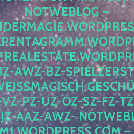
OTWEBLOG – F
DERMAGIE.WORDPRESS.
ENTAGRAMM.WORDPRE
EALESTATE.WORDPRES
Z-AWZ-BZ-SPIELZERSTÖ
EISSMAGISCH GESCHÜTZ
Z-PZ-UZ-OZ-SZ-FZ-TZ-
Z-AAZ-AWZ- NOTWEBLOG
WORDPRESS.COM – NI