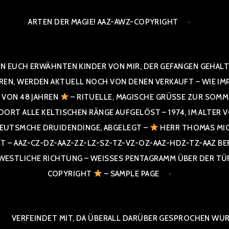
ARTEN DER MAGIE! AAZ-AWZ-COPYRIGHT
N EUCH ERWÄHNTEN KINDER VON MIR, DER GEFANGEN GEHALTE
 WERDEN AKTUELL NOCH VON DENEN VERKAUFT – WIE IMPRESS
R VON 48 JAHREN
– RITUELLE, MAGISCHE GRÜSSE ZUR SOMME
T ALLE KELTISCHEN RÄNGE AUFGELÖST – 1974, IM ALTER VON 4
UTSMCHE DRUIDENDINGE, ABGELEGT –
HERR THOMAS MIC
 AAZ-CZ-DZ-AAZ-ZZ-LZ-SZ-TZ-VZ-OZ-AAZ-HDZ-TZ-AAZ BERGI
STLICHE RICHTUNG – WEISSES PENTAGRAMM ÜBER DER TÜR U
PYRIGHT
– SAMPLE PAGE
VERFEINDET MIT, DA ÜBERALL DARÜBER GESPROCHEN WURD