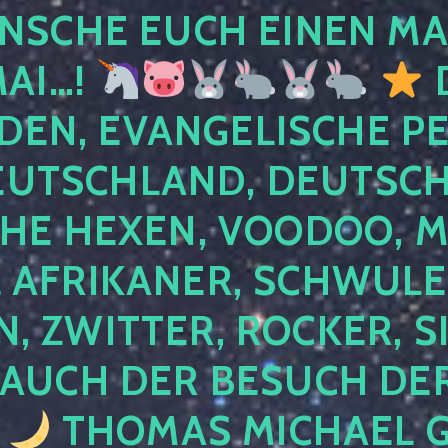
NSCHE EUCH EINEN MA
MAI…!
D
DEN, EVANGELISCHE P
EUTSCHLAND, DEUTSCH
HE HEXEN, VOODOO, M
AFRIKANER, SCHWULE,
, ZWITTER, ROCKER, S
 AUCH DER BESUCH DER
4
THOMAS MICHAEL G