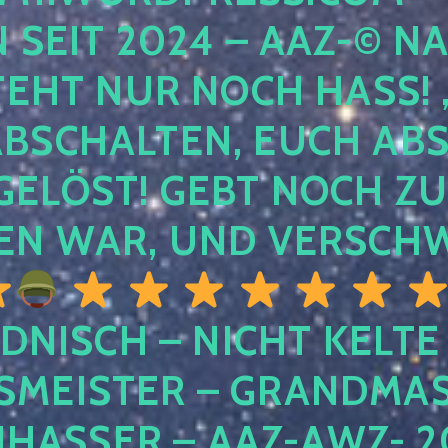
EIT 2024 – AAZ-© NACH
HT NUR NOCH HASS! , U
SCHALTEN, EUCH ABSCH
LÖST! GEBT NOCH ZURÜ
N WAR, UND VERSCHW
DNISCH – NICHT KELTE
MEISTER – GRANDMAST
SSER – AAZ-AWZ- 202