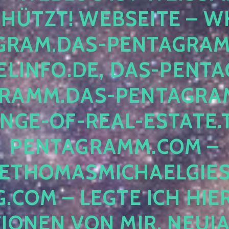
ÜTZT! WEBSEITE – WH
RAM.DAS-PENTAGRAMM.
INFO.DE, DAS-PENTAG
AMM.DAS-PENTAGRAMM
GE-OF-REAL-ESTATE.T
ENTAGRAMM.COM – E
THOMASMICHAELGIES
COM – LEGTE ICH HIERH
ONEN VON MIR, NEUJAHR