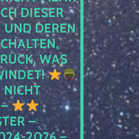
 DIESER NA
ND DEREN KI
ALTEN, EH
CK, WAS AU
INDET!
NICHT
 –
ER – S
4-2026 – C