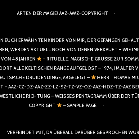
ARTEN DER MAGIE! AAZ-AWZ-COPYRIGHT
N EUCH ERWÄHNTEN KINDER VON MIR, DER GEFANGEN GEHALTE
 WERDEN AKTUELL NOCH VON DENEN VERKAUFT – WIE IMPRESS
R VON 48 JAHREN
– RITUELLE, MAGISCHE GRÜSSE ZUR SOMME
T ALLE KELTISCHEN RÄNGE AUFGELÖST – 1974, IM ALTER VON 4
UTSMCHE DRUIDENDINGE, ABGELEGT –
HERR THOMAS MIC
 AAZ-CZ-DZ-AAZ-ZZ-LZ-SZ-TZ-VZ-OZ-AAZ-HDZ-TZ-AAZ BERGI
STLICHE RICHTUNG – WEISSES PENTAGRAMM ÜBER DER TÜR U
PYRIGHT
– SAMPLE PAGE
VERFEINDET MIT, DA ÜBERALL DARÜBER GESPROCHEN WURD