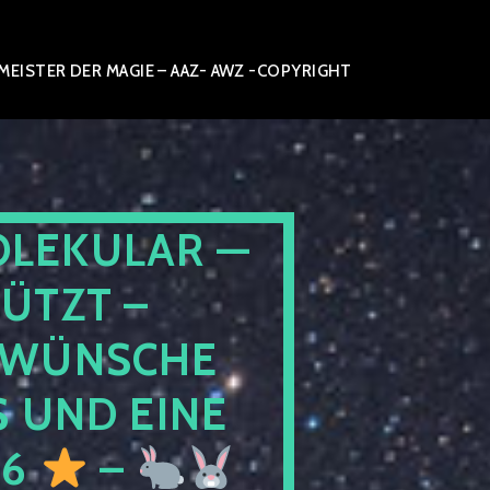
ISTER DER MAGIE – AAZ- AWZ -COPYRIGHT
OLEKULAR —
ÜTZT –
WÜNSCHE
 UND EINE
26
–