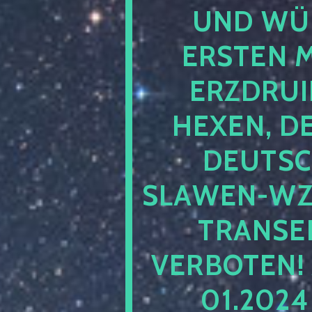
UND WÜ
ERSTEN 
ERZDRUI
HEXEN, D
DEUTSC
SLAWEN-WZ 
TRANSEN
VERBOTEN!
01.202