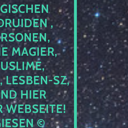
GISCHEN
RUIDEN ,
ERSONEN,
E MAGIER,
USLIME,
 LESBEN-SZ,
IND HIER
 WEBSEITE!
IESEN ©