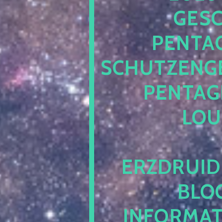
ESCH
ENTAG
CHUTZENGEL
ENTAGR
OUN
RZDRUIDE
LOG.
NFORMATI