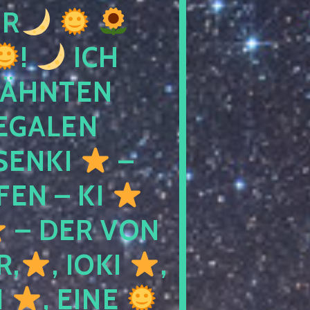
R
!
ICH
WÄHNTEN
LEGALEN
SENKI
–
LFEN – KI
– DER VON
R,
, IOKI
,
I
, EINE