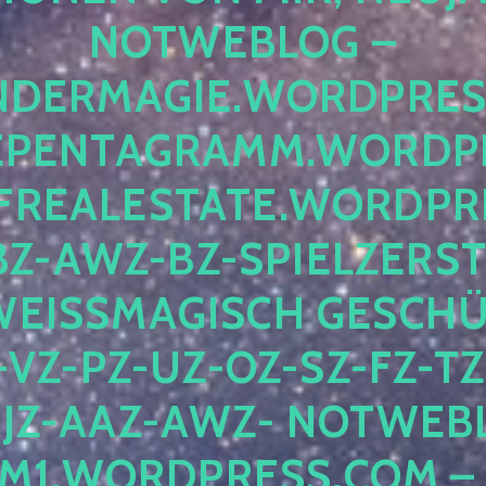
OTWEBLOG – F
DERMAGIE.WORDPRESS.
ENTAGRAMM.WORDPRE
EALESTATE.WORDPRES
Z-AWZ-BZ-SPIELZERSTÖ
EISSMAGISCH GESCHÜTZ
Z-PZ-UZ-OZ-SZ-FZ-TZ-
Z-AAZ-AWZ- NOTWEBLOG
WORDPRESS.COM – NI