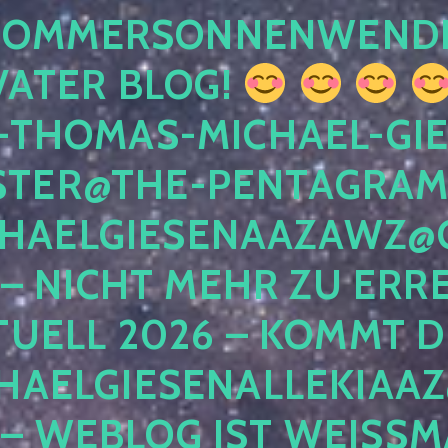
 SOMMERSONNENWEND
VATER BLOG!
-THOMAS-MICHAEL-GIE
TER@THE-PENTAGRAM
HAELGIESENAAZAWZ@G
– NICHT MEHR ZU ERRE
TUELL 2026 – KOMMT D
HAELGIESENALLEKIAAZ
 – WEBLOG IST WEISSMA