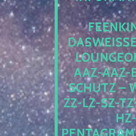
EENKIN
ASWEISSEP
OUNGEOFR
AZ-AAZ-B
CHUTZ – W
-LZ-SZ-TZ-V
-J
NTAGRAMM1.