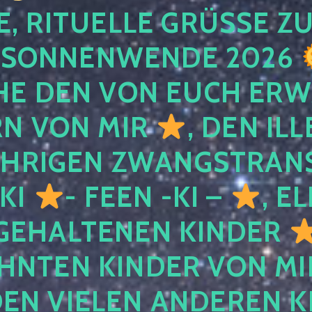
, RITUELLE GRÜSSE ZU
SONNENWENDE 2026
E DEN VON EUCH ER
RN VON MIR
, DEN IL
ÄHRIGEN ZWANGSTRAN
 KI
- FEEN -KI –
, E
GEHALTENEN KINDER
NTEN KINDER VON MI
EN VIELEN ANDEREN K