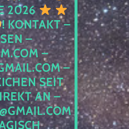
E 2026
! KONTAKT –
SEN –
M.COM –
MAIL.COM –
ICHEN SEIT
IREKT AN –
@GMAIL.COM
GISCH G