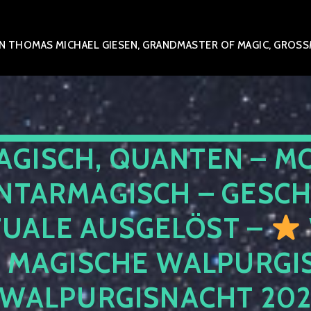
 THOMAS MICHAEL GIESEN, GRANDMASTER OF MAGIC, GROSSME
AGISCH, QUANTEN – M
NTARMAGISCH – GESCH
TUALE AUSGELÖST –
E MAGISCHE WALPURGIS
 WALPURGISNACHT 20