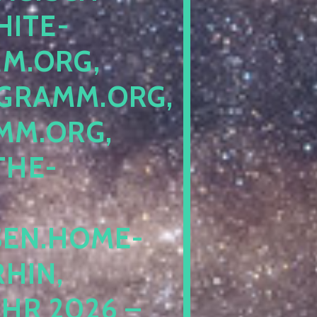
ITE-P
ORG, S
RAMM.ORG, P
.ORG, L
HE-P
EN.HOME-B
IN, I
 2026 – N