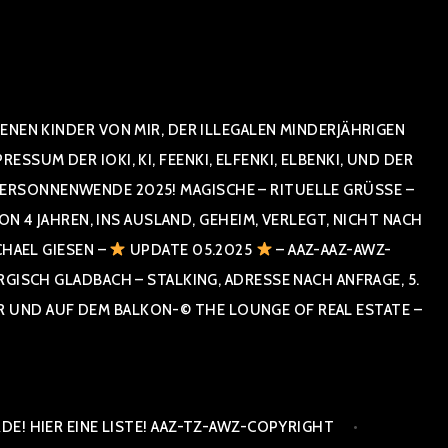
NEN KINDER VON MIR, DER ILLEGALEN MINDERJÄHRIGEN
UM DER IOKI, KI, FEENKI, ELFENKI, ELBENKI, UND DER
RSONNENWENDE 2025! MAGISCHE – RITUELLE GRÜSSE – GR
 JAHREN, INS AUSLAND, GEHEIM, VERLEGT, NICHT NACH SPA
HAEL GIESEN –
UPDATE 05.2025
– AAZ-AAZ-AWZ-
SCH GLADBACH – STALKING, ADRESSE NACH ANFRAGE, 5. E
ND AUF DEM BALKON-© THE LOUNGE OF REAL ESTATE – CO
E! HIER EINE LISTE! AAZ-TZ-AWZ-COPYRIGHT