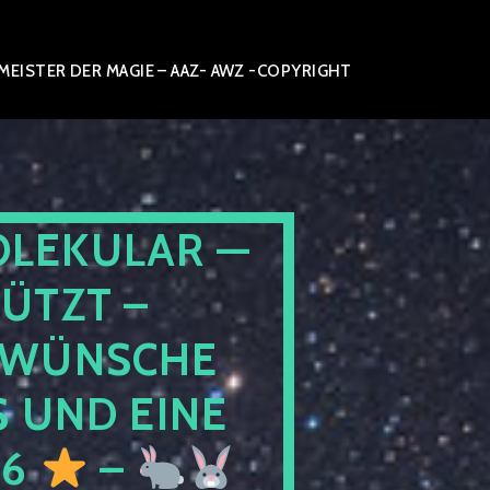
ISTER DER MAGIE – AAZ- AWZ -COPYRIGHT
OLEKULAR —
ÜTZT –
WÜNSCHE
 UND EINE
26
–