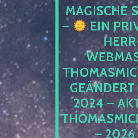
MAGISCHE
–
EIN PRI
HERR
WEBMAS
THOMASMIC
GEÄNDERT 
2024 – AK
THOMASMIC
– 2026