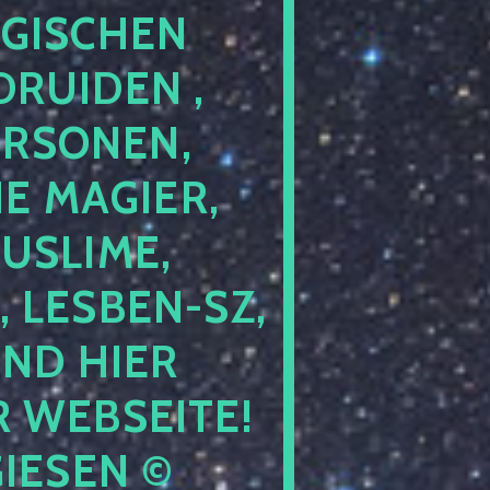
GISCHEN
RUIDEN ,
ERSONEN,
E MAGIER,
USLIME,
 LESBEN-SZ,
IND HIER
 WEBSEITE!
IESEN ©