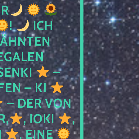
R
!
ICH
WÄHNTEN
LEGALEN
SENKI
–
LFEN – KI
– DER VON
R,
, IOKI
,
I
, EINE