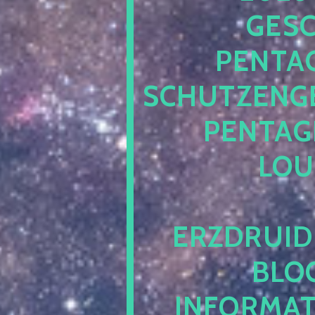
ESCH
ENTAG
CHUTZENGEL
ENTAGR
OUN
RZDRUIDE
LOG.
NFORMATI