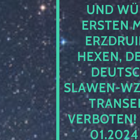
UND WÜ
ERSTEN 
ERZDRUI
HEXEN, D
DEUTSC
SLAWEN-WZ 
TRANSEN
VERBOTEN!
01.202