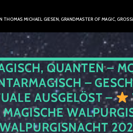
 THOMAS MICHAEL GIESEN, GRANDMASTER OF MAGIC, GROSSME
AGISCH, QUANTEN – M
NTARMAGISCH – GESCH
TUALE AUSGELÖST –
E MAGISCHE WALPURGIS
 WALPURGISNACHT 20