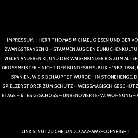
Zum
Inhalt
springen
IMPRESSUM – HERR THOMAS MICHAEL GIESEN UND DER VO
ZWANGSTRANSENKI – STAMMEN AUS DEN EUNUCHENKULTUREN,
VIELEN ANDEREN KI, UND DER WAISENKINDER BIS ZUM ALTE
OSSMEISTER – NICHT DER BUNDESREPUBLIK – 1982, 1984, DOR
NIEN, WIE’S BEHAUPTET WURDE – IN STONEHENGE, DE
SPIELZERSTÖRER ZUM SCHUTZ – WEISSMAGISCH GESCHÜTZT –
TAGE – 6TES GESCHOSS – UNRENOVIERTE-VZ WOHNUNG – WE
LINK’S, NÜTZLICHE, UND…! AAZ-AWZ-COPYRIGHT