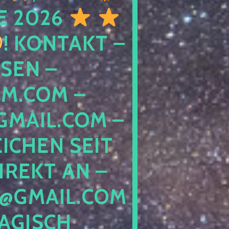
E 2026
! KONTAKT –
SEN –
M.COM –
MAIL.COM –
ICHEN SEIT
IREKT AN –
@GMAIL.COM
GISCH G