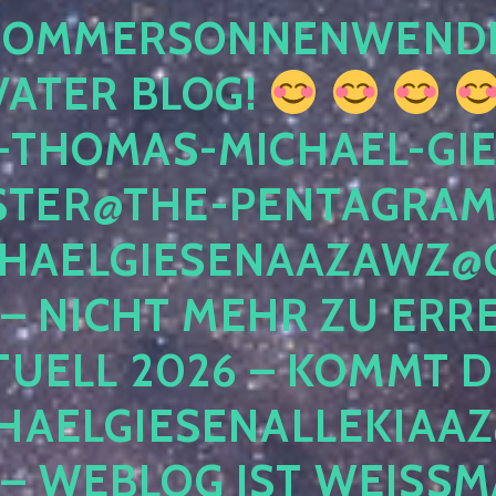
 SOMMERSONNENWEND
VATER BLOG!
-THOMAS-MICHAEL-GIE
TER@THE-PENTAGRAM
HAELGIESENAAZAWZ@G
– NICHT MEHR ZU ERRE
TUELL 2026 – KOMMT D
HAELGIESENALLEKIAAZ
 – WEBLOG IST WEISSMA