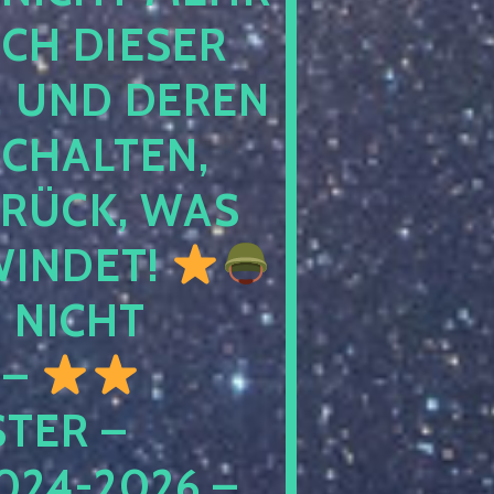
 DIESER NA
ND DEREN KI
ALTEN, EH
CK, WAS AU
INDET!
NICHT
 –
ER – S
4-2026 – C