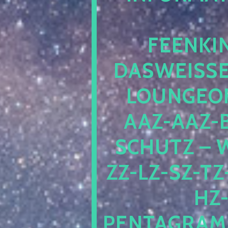
EENKIN
ASWEISSEP
OUNGEOFR
AZ-AAZ-B
CHUTZ – W
-LZ-SZ-TZ-V
-J
NTAGRAMM1.