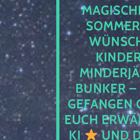
MAGISCHE
SOMMER
WÜNSCH
KINDE
MINDERJ
BUNKER –
GEFANGEN 
EUCH ERWÄH
KI
UND D