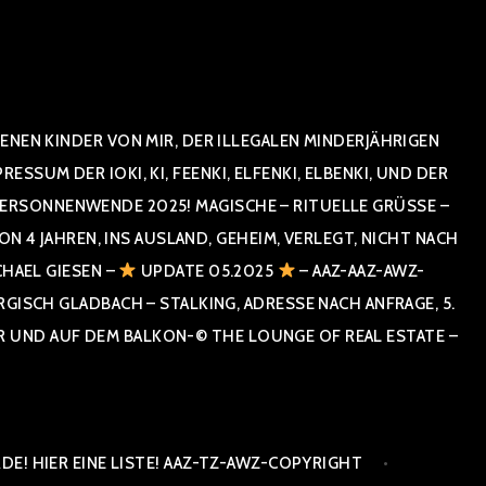
NEN KINDER VON MIR, DER ILLEGALEN MINDERJÄHRIGEN
UM DER IOKI, KI, FEENKI, ELFENKI, ELBENKI, UND DER
RSONNENWENDE 2025! MAGISCHE – RITUELLE GRÜSSE – GR
 JAHREN, INS AUSLAND, GEHEIM, VERLEGT, NICHT NACH SPA
HAEL GIESEN –
UPDATE 05.2025
– AAZ-AAZ-AWZ-
SCH GLADBACH – STALKING, ADRESSE NACH ANFRAGE, 5. E
ND AUF DEM BALKON-© THE LOUNGE OF REAL ESTATE – CO
E! HIER EINE LISTE! AAZ-TZ-AWZ-COPYRIGHT