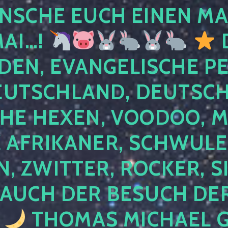
NSCHE EUCH EINEN MA
MAI…!
D
DEN, EVANGELISCHE P
EUTSCHLAND, DEUTSCH
HE HEXEN, VOODOO, M
AFRIKANER, SCHWULE,
, ZWITTER, ROCKER, S
 AUCH DER BESUCH DER
4
THOMAS MICHAEL G