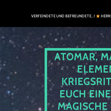
VERFEINDETE UND BEFREUNDETE…!
HERRN
ATOMAR, M
ELEME
KRIEGSRI
EUCH EIN
MAGISCHE