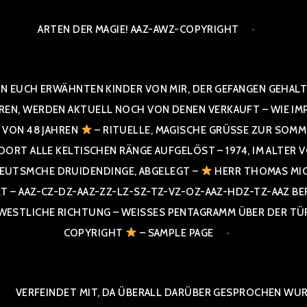
ARTEN DER MAGIE! AAZ-AWZ-COPYRIGHT
N EUCH ERWÄHNTEN KINDER VON MIR, DER GEFANGEN GEHALTE
 WERDEN AKTUELL NOCH VON DENEN VERKAUFT – WIE IMPRESS
R VON 48 JAHREN
– RITUELLE, MAGISCHE GRÜSSE ZUR SOMME
T ALLE KELTISCHEN RÄNGE AUFGELÖST – 1974, IM ALTER VON 4
UTSMCHE DRUIDENDINGE, ABGELEGT –
HERR THOMAS MIC
 AAZ-CZ-DZ-AAZ-ZZ-LZ-SZ-TZ-VZ-OZ-AAZ-HDZ-TZ-AAZ BERGI
STLICHE RICHTUNG – WEISSES PENTAGRAMM ÜBER DER TÜR U
PYRIGHT
– SAMPLE PAGE
VERFEINDET MIT, DA ÜBERALL DARÜBER GESPROCHEN WURD