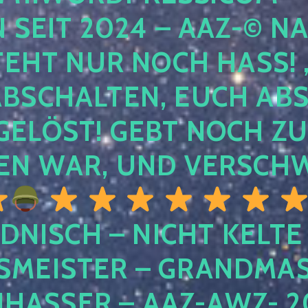
EIT 2024 – AAZ-© NACH
HT NUR NOCH HASS! , U
SCHALTEN, EUCH ABSCH
LÖST! GEBT NOCH ZURÜ
N WAR, UND VERSCHW
DNISCH – NICHT KELTE
MEISTER – GRANDMAST
SSER – AAZ-AWZ- 202