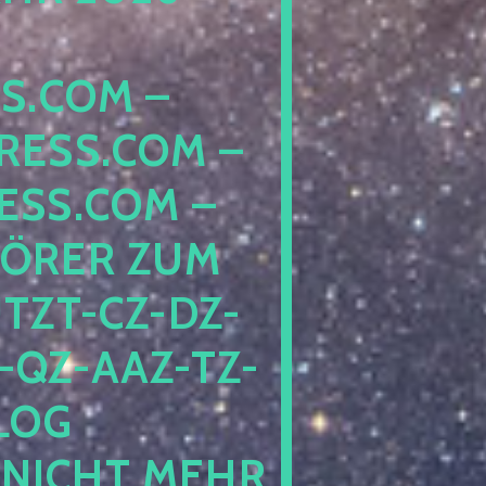
COM – D
SS.COM – L
S.COM – A
RER ZUM S
T-CZ-DZ-ZZ
QZ-AAZ-TZ-HZ
 PE
CHT MEHR BE