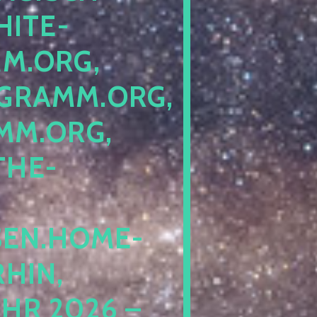
ITE-P
ORG, S
RAMM.ORG, P
.ORG, L
HE-P
EN.HOME-B
IN, I
 2026 – N