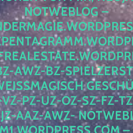
OTWEBLOG – F
DERMAGIE.WORDPRESS.
ENTAGRAMM.WORDPRE
EALESTATE.WORDPRES
Z-AWZ-BZ-SPIELZERSTÖ
EISSMAGISCH GESCHÜTZ
Z-PZ-UZ-OZ-SZ-FZ-TZ-
Z-AAZ-AWZ- NOTWEBLOG
WORDPRESS.COM – NI