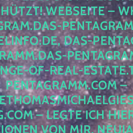
ÜTZT! WEBSEITE – WH
RAM.DAS-PENTAGRAMM.
INFO.DE, DAS-PENTAG
AMM.DAS-PENTAGRAMM
GE-OF-REAL-ESTATE.T
ENTAGRAMM.COM – E
THOMASMICHAELGIES
COM – LEGTE ICH HIERH
ONEN VON MIR, NEUJAHR