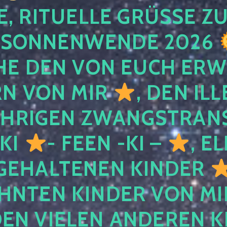
, RITUELLE GRÜSSE ZU
SONNENWENDE 2026
E DEN VON EUCH ER
RN VON MIR
, DEN IL
ÄHRIGEN ZWANGSTRAN
 KI
- FEEN -KI –
, E
GEHALTENEN KINDER
NTEN KINDER VON MI
EN VIELEN ANDEREN K