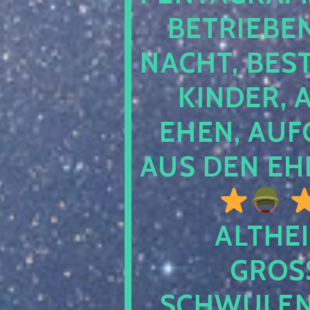
TRIEBEN S
CHT, BESTE
NDER, AB
EN, AUFGE
S DEN EHE
ALTHEI
GROSS
CHWULENHA