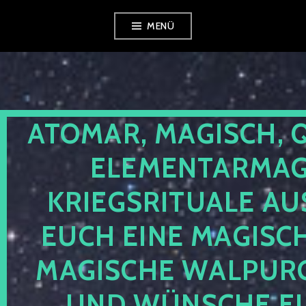
Zum
MENÜ
Inhalt
springen
ATOMAR, MAGISCH, 
ELEMENTARMAGI
KRIEGSRITUALE AU
EUCH EINE MAGISC
MAGISCHE WALPUR
UND WÜNSCHE EU