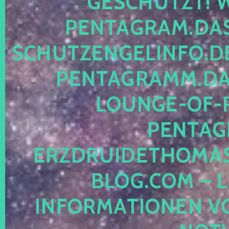
ESCHÜTZT! WE
ENTAGRAM.DAS-
CHUTZENGELINFO.DE,
ENTAGRAMM.DAS
OUNGE-OF-RE
ENTAGR
RZDRUIDETHOMASM
LOG.COM – LE
NFORMATIONEN VON 