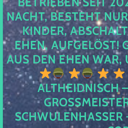
TRIEBEN SEIT 2024
CHT, BESTEHT NUR NO
NDER, ABSCHALTEN
EN, AUFGELÖST! GE
S DEN EHEN WAR, 
ALTHEIDNISCH –
GROSSMEISTER 
CHWULENHASSER – A