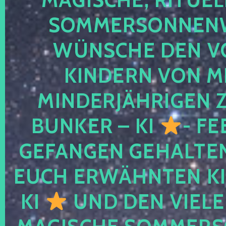
SOMMERSONNEN
WÜNSCHE DEN V
KINDERN VON M
MINDERJÄHRIGEN
BUNKER – KI
- FE
GEFANGEN GEHALTE
EUCH ERWÄHNTEN KI
KI
UND DEN VIELE