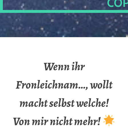
OP
Wenn ihr
Fronleichnam…, wollt
macht selbst welche!
Von mir nicht mehr!