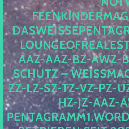
OTWE
EENKINDERMAGIE
ASWEISSEPENTAGRA
OUNGEOFREALESTA
AZ-AAZ-BZ-AWZ-BZ
CHUTZ – WEISSMAGI
-LZ-SZ-TZ-VZ-PZ-UZ-
-JZ-AAZ-AW
NTAGRAMM1.WORDPRE