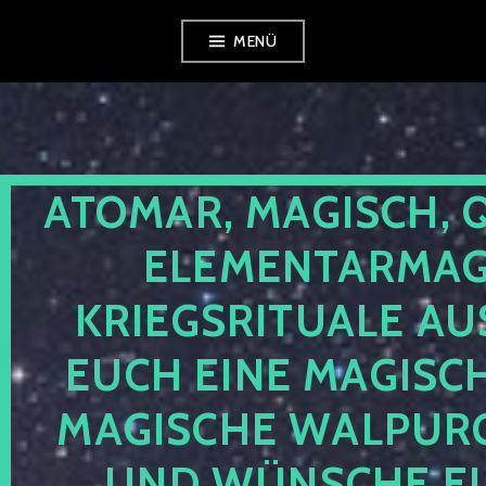
Zum
MENÜ
Inhalt
springen
ATOMAR, MAGISCH, 
ELEMENTARMAGI
KRIEGSRITUALE AU
EUCH EINE MAGISC
MAGISCHE WALPUR
UND WÜNSCHE EU