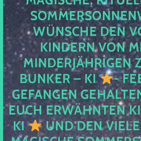
SOMMERSONNEN
WÜNSCHE DEN V
KINDERN VON M
MINDERJÄHRIGEN
BUNKER – KI
- FE
GEFANGEN GEHALTE
EUCH ERWÄHNTEN KI
KI
UND DEN VIELE