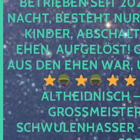
TRIEBEN SEIT 2024
CHT, BESTEHT NUR NO
NDER, ABSCHALTEN
EN, AUFGELÖST! GE
S DEN EHEN WAR, 
ALTHEIDNISCH –
GROSSMEISTER 
CHWULENHASSER – A