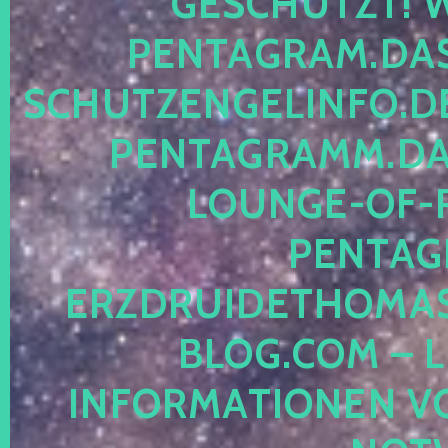
ESCHÜTZT! WE
ENTAGRAM.DAS-
CHUTZENGELINFO.DE,
ENTAGRAMM.DAS
OUNGE-OF-RE
ENTAGR
RZDRUIDETHOMASM
LOG.COM – LE
NFORMATIONEN VON 