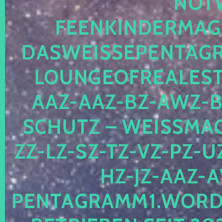
OTWE
EENKINDERMAGIE
ASWEISSEPENTAGRA
OUNGEOFREALESTA
AZ-AAZ-BZ-AWZ-BZ
CHUTZ – WEISSMAGI
-LZ-SZ-TZ-VZ-PZ-UZ-
-JZ-AAZ-AW
NTAGRAMM1.WORDPRE