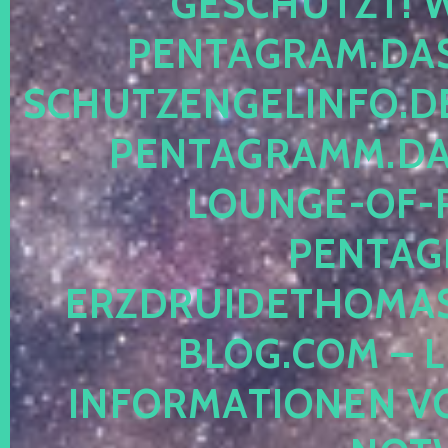
ESCHÜTZT! WE
ENTAGRAM.DAS-
CHUTZENGELINFO.DE,
ENTAGRAMM.DAS
OUNGE-OF-RE
ENTAGR
RZDRUIDETHOMASM
LOG.COM – LE
NFORMATIONEN VON 