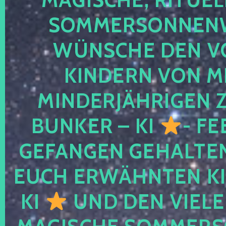
SOMMERSONNEN
WÜNSCHE DEN V
KINDERN VON M
MINDERJÄHRIGEN
BUNKER – KI
- FE
GEFANGEN GEHALTE
EUCH ERWÄHNTEN KI
KI
UND DEN VIELE