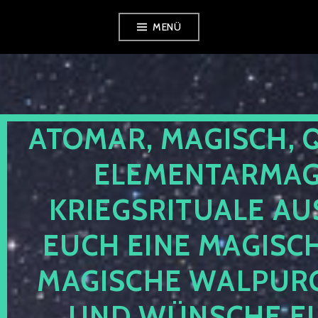
Zum
MENÜ
Inhalt
springen
ATOMAR, MAGISCH, 
ELEMENTARMAGI
KRIEGSRITUALE AU
EUCH EINE MAGISC
MAGISCHE WALPUR
UND WÜNSCHE EU