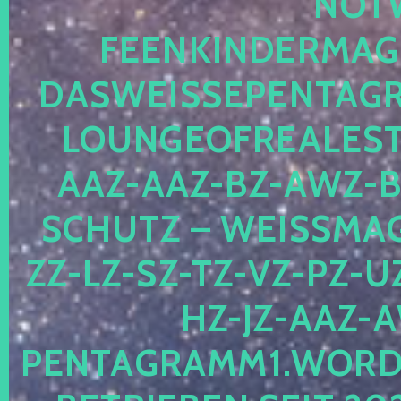
OTWE
EENKINDERMAGIE
ASWEISSEPENTAGRA
OUNGEOFREALESTA
AZ-AAZ-BZ-AWZ-BZ
CHUTZ – WEISSMAGI
-LZ-SZ-TZ-VZ-PZ-UZ-
-JZ-AAZ-AW
NTAGRAMM1.WORDPRE