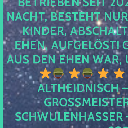
TRIEBEN SEIT 2024
CHT, BESTEHT NUR NO
NDER, ABSCHALTEN
EN, AUFGELÖST! GE
S DEN EHEN WAR, 
ALTHEIDNISCH –
GROSSMEISTER 
CHWULENHASSER – A