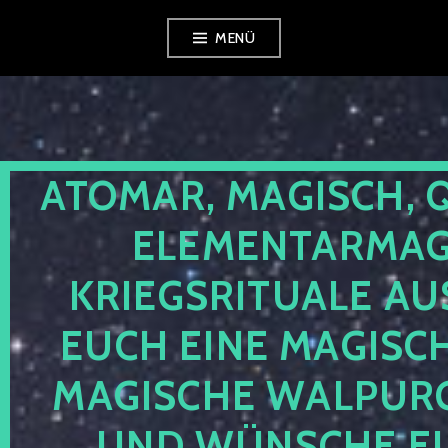
Zum
MENÜ
Inhalt
springen
ATOMAR, MAGISCH, 
ELEMENTARMAGI
KRIEGSRITUALE AU
EUCH EINE MAGISC
MAGISCHE WALPUR
UND WÜNSCHE EU