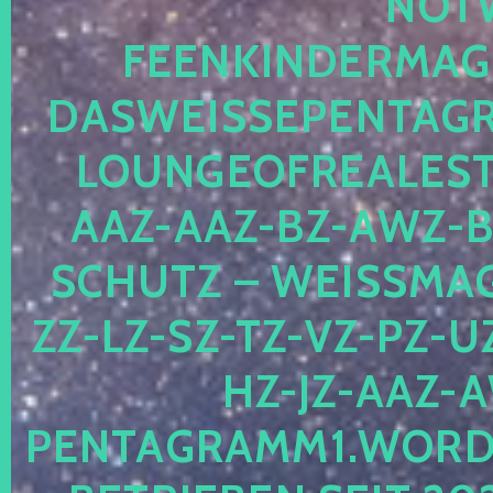
OTWE
EENKINDERMAGIE
ASWEISSEPENTAGRA
OUNGEOFREALESTA
AZ-AAZ-BZ-AWZ-BZ
CHUTZ – WEISSMAGI
-LZ-SZ-TZ-VZ-PZ-UZ-
-JZ-AAZ-AW
NTAGRAMM1.WORDPRE