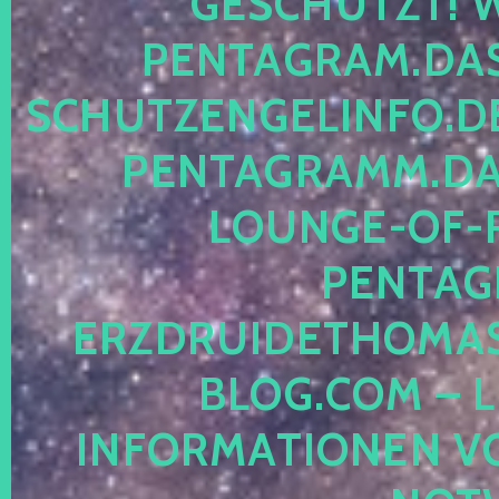
ESCHÜTZT! WE
ENTAGRAM.DAS-
CHUTZENGELINFO.DE,
ENTAGRAMM.DAS
OUNGE-OF-RE
ENTAGR
RZDRUIDETHOMASM
LOG.COM – LE
NFORMATIONEN VON 