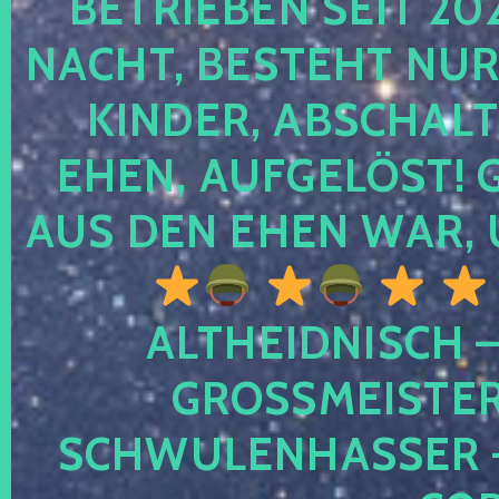
TRIEBEN SEIT 2024
CHT, BESTEHT NUR NO
NDER, ABSCHALTEN
EN, AUFGELÖST! GE
S DEN EHEN WAR, 
ALTHEIDNISCH –
GROSSMEISTER 
CHWULENHASSER – A