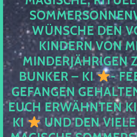
SOMMERSONNEN
WÜNSCHE DEN V
KINDERN VON M
MINDERJÄHRIGEN
BUNKER – KI
- FE
GEFANGEN GEHALTE
EUCH ERWÄHNTEN KI
KI
UND DEN VIELE