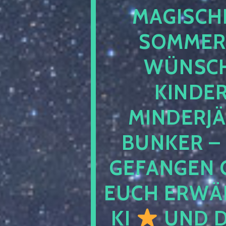
MAGISCHE
SOMMER
WÜNSCH
KINDE
MINDERJ
BUNKER –
GEFANGEN 
EUCH ERWÄH
KI
UND D