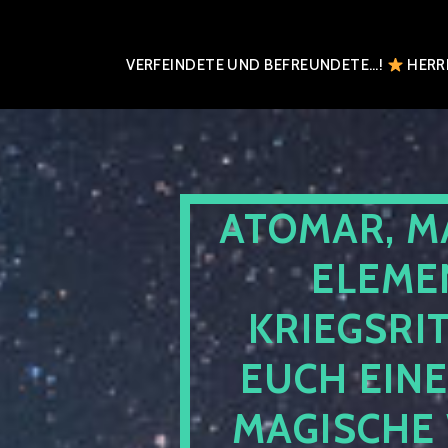
VERFEINDETE UND BEFREUNDETE…!
HERRN
ATOMAR, M
ELEME
KRIEGSRI
EUCH EIN
MAGISCHE