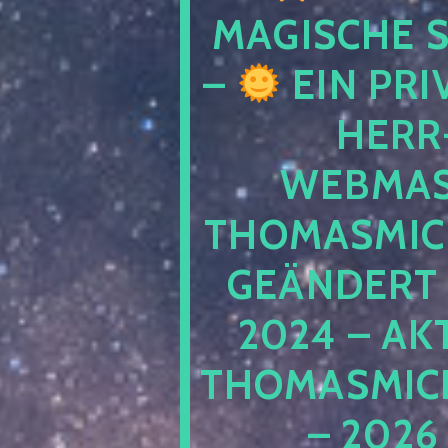
MAGISCHE
–
EIN PRI
HERR
WEBMAS
THOMASMIC
GEÄNDERT 
2024 – AK
THOMASMIC
– 2026