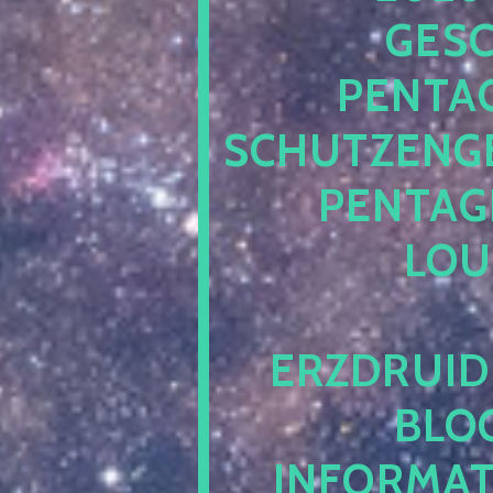
ESCH
ENTAG
CHUTZENGEL
ENTAGR
OUN
RZDRUIDE
LOG.
NFORMATI