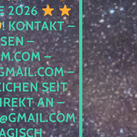
E 2026
! KONTAKT –
SEN –
M.COM –
MAIL.COM –
ICHEN SEIT
IREKT AN –
@GMAIL.COM
GISCH G