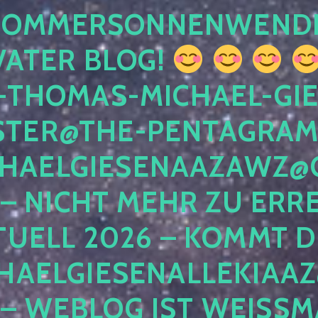
 SOMMERSONNENWEND
VATER BLOG!
-THOMAS-MICHAEL-GIE
TER@THE-PENTAGRAM
HAELGIESENAAZAWZ@G
– NICHT MEHR ZU ERRE
TUELL 2026 – KOMMT D
HAELGIESENALLEKIAAZ
 – WEBLOG IST WEISSMA