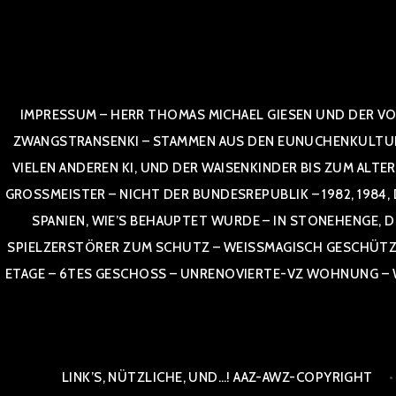
Zum
Inhalt
springen
IMPRESSUM – HERR THOMAS MICHAEL GIESEN UND DER VO
ZWANGSTRANSENKI – STAMMEN AUS DEN EUNUCHENKULTUREN,
VIELEN ANDEREN KI, UND DER WAISENKINDER BIS ZUM ALTE
OSSMEISTER – NICHT DER BUNDESREPUBLIK – 1982, 1984, DOR
NIEN, WIE’S BEHAUPTET WURDE – IN STONEHENGE, DE
SPIELZERSTÖRER ZUM SCHUTZ – WEISSMAGISCH GESCHÜTZT –
TAGE – 6TES GESCHOSS – UNRENOVIERTE-VZ WOHNUNG – WE
LINK’S, NÜTZLICHE, UND…! AAZ-AWZ-COPYRIGHT