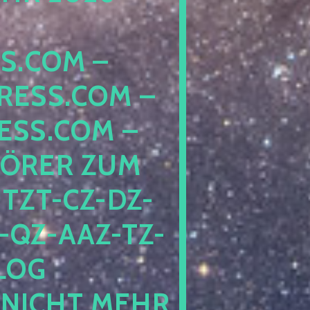
COM – D
SS.COM – L
S.COM – A
RER ZUM S
T-CZ-DZ-ZZ
QZ-AAZ-TZ-HZ
 PE
CHT MEHR BE