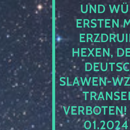
UND WÜ
ERSTEN 
ERZDRUI
HEXEN, D
DEUTSC
SLAWEN-WZ 
TRANSEN
VERBOTEN!
01.202