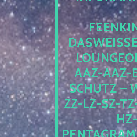
EENKIN
ASWEISSEP
OUNGEOFR
AZ-AAZ-B
CHUTZ – W
-LZ-SZ-TZ-V
-J
NTAGRAMM1.