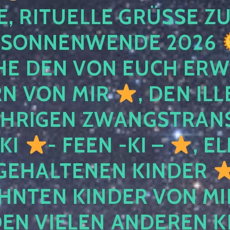
, RITUELLE GRÜSSE ZU
SONNENWENDE 2026
E DEN VON EUCH ER
RN VON MIR
, DEN IL
ÄHRIGEN ZWANGSTRAN
 KI
- FEEN -KI –
, E
GEHALTENEN KINDER
NTEN KINDER VON MI
EN VIELEN ANDEREN K