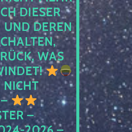
 DIESER NA
ND DEREN KI
ALTEN, EH
CK, WAS AU
INDET!
NICHT
 –
ER – S
4-2026 – C