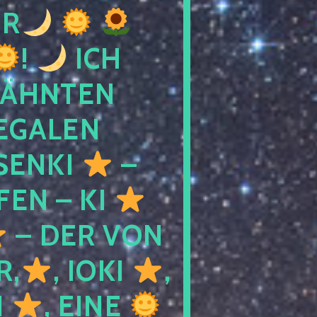
R
!
ICH
WÄHNTEN
LEGALEN
SENKI
–
LFEN – KI
– DER VON
R,
, IOKI
,
I
, EINE