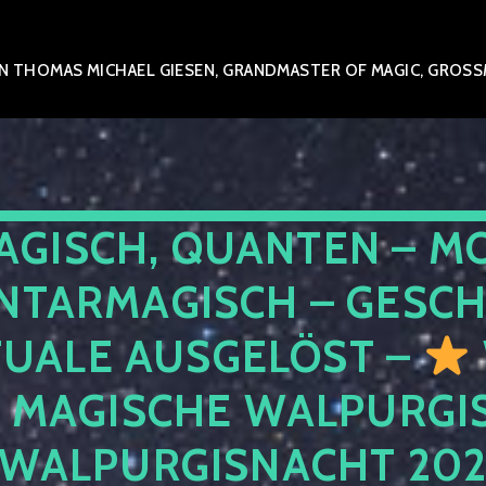
 THOMAS MICHAEL GIESEN, GRANDMASTER OF MAGIC, GROSSME
AGISCH, QUANTEN – M
NTARMAGISCH – GESCH
TUALE AUSGELÖST –
E MAGISCHE WALPURGIS
 WALPURGISNACHT 20