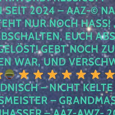
EIT 2024 – AAZ-© NACH
HT NUR NOCH HASS! , U
SCHALTEN, EUCH ABSCH
LÖST! GEBT NOCH ZURÜ
N WAR, UND VERSCHW
DNISCH – NICHT KELTE
MEISTER – GRANDMAST
SSER – AAZ-AWZ- 202