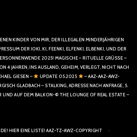
NEN KINDER VON MIR, DER ILLEGALEN MINDERJÄHRIGEN
UM DER IOKI, KI, FEENKI, ELFENKI, ELBENKI, UND DER
RSONNENWENDE 2025! MAGISCHE – RITUELLE GRÜSSE – GR
 JAHREN, INS AUSLAND, GEHEIM, VERLEGT, NICHT NACH SPA
HAEL GIESEN –
UPDATE 05.2025
– AAZ-AAZ-AWZ-
SCH GLADBACH – STALKING, ADRESSE NACH ANFRAGE, 5. E
ND AUF DEM BALKON-© THE LOUNGE OF REAL ESTATE – CO
E! HIER EINE LISTE! AAZ-TZ-AWZ-COPYRIGHT