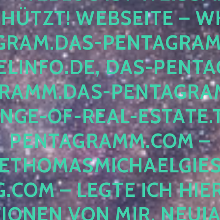
ÜTZT! WEBSEITE – WH
RAM.DAS-PENTAGRAMM.
INFO.DE, DAS-PENTAG
AMM.DAS-PENTAGRAMM
GE-OF-REAL-ESTATE.T
ENTAGRAMM.COM – E
THOMASMICHAELGIES
COM – LEGTE ICH HIERH
ONEN VON MIR, NEUJAHR