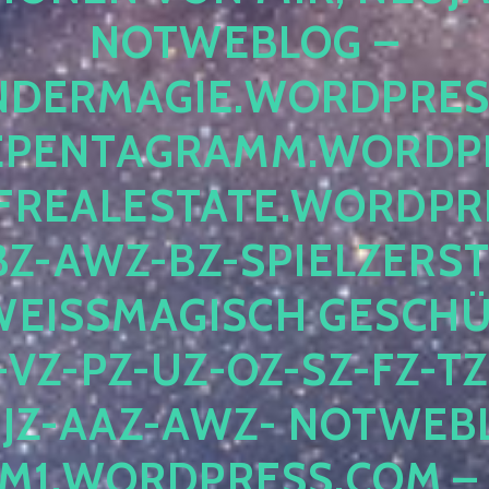
OTWEBLOG – F
DERMAGIE.WORDPRESS.
ENTAGRAMM.WORDPRE
EALESTATE.WORDPRES
Z-AWZ-BZ-SPIELZERSTÖ
EISSMAGISCH GESCHÜTZ
Z-PZ-UZ-OZ-SZ-FZ-TZ-
Z-AAZ-AWZ- NOTWEBLOG
WORDPRESS.COM – NI