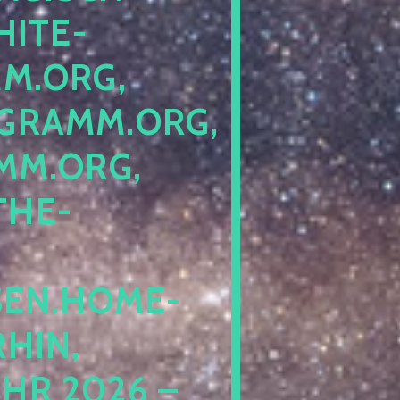
ITE-P
ORG, S
RAMM.ORG, P
.ORG, L
HE-P
EN.HOME-B
IN, I
 2026 – N