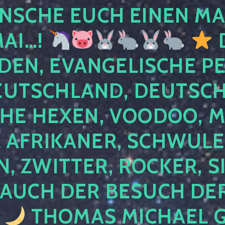
NSCHE EUCH EINEN MA
MAI…!
D
DEN, EVANGELISCHE P
EUTSCHLAND, DEUTSCH
HE HEXEN, VOODOO, M
AFRIKANER, SCHWULE,
, ZWITTER, ROCKER, S
 AUCH DER BESUCH DER
4
THOMAS MICHAEL G