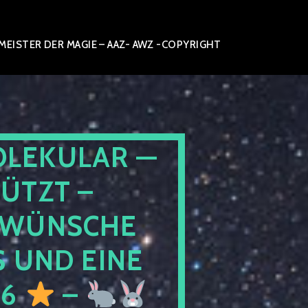
ISTER DER MAGIE – AAZ- AWZ -COPYRIGHT
OLEKULAR —
ÜTZT –
WÜNSCHE
 UND EINE
26
–