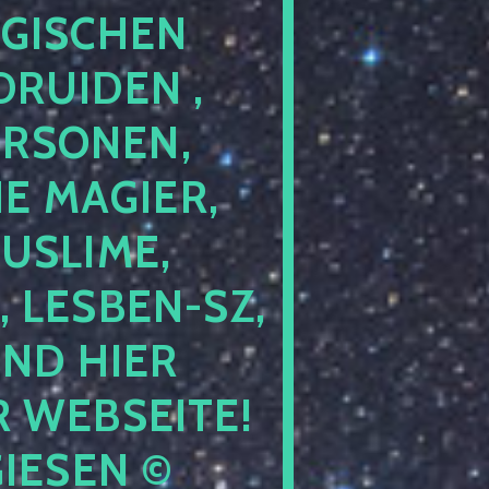
GISCHEN
RUIDEN ,
ERSONEN,
E MAGIER,
USLIME,
 LESBEN-SZ,
IND HIER
 WEBSEITE!
IESEN ©