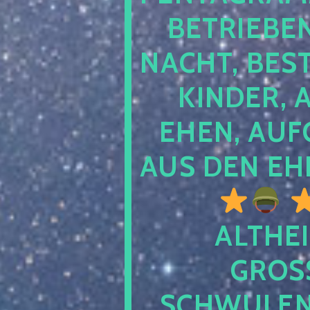
TRIEBEN S
CHT, BESTE
NDER, AB
EN, AUFGE
S DEN EHE
ALTHEI
GROSS
CHWULENHA