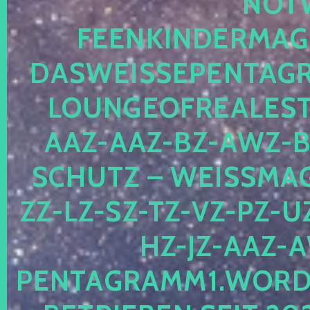
OTWE
EENKINDERMAGIE
ASWEISSEPENTAGRA
OUNGEOFREALESTA
AZ-AAZ-BZ-AWZ-BZ
CHUTZ – WEISSMAGI
-LZ-SZ-TZ-VZ-PZ-UZ-
-JZ-AAZ-AW
NTAGRAMM1.WORDPRE