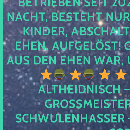
TRIEBEN SEIT 2024
CHT, BESTEHT NUR NO
NDER, ABSCHALTEN
EN, AUFGELÖST! GE
S DEN EHEN WAR, 
ALTHEIDNISCH –
GROSSMEISTER 
CHWULENHASSER – A