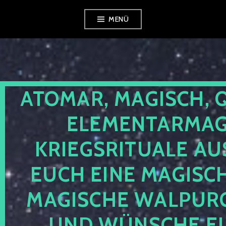
Zum
MENÜ
Inhalt
springen
ATOMAR, MAGISCH, 
ELEMENTARMAGI
KRIEGSRITUALE AU
EUCH EINE MAGISC
MAGISCHE WALPUR
UND WÜNSCHE EU