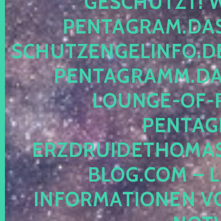
ESCHÜTZT! WE
ENTAGRAM.DAS-
CHUTZENGELINFO.DE,
ENTAGRAMM.DAS
OUNGE-OF-RE
ENTAGR
RZDRUIDETHOMASM
LOG.COM – LE
NFORMATIONEN VON 