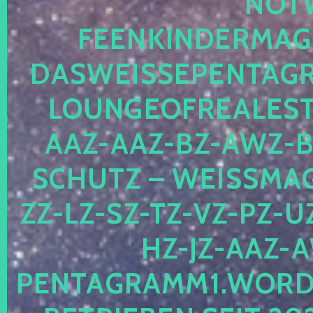
OTWE
EENKINDERMAGIE
ASWEISSEPENTAGRA
OUNGEOFREALESTA
AZ-AAZ-BZ-AWZ-BZ
CHUTZ – WEISSMAGI
-LZ-SZ-TZ-VZ-PZ-UZ-
-JZ-AAZ-AW
NTAGRAMM1.WORDPRE