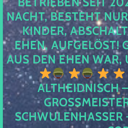
TRIEBEN SEIT 2024
CHT, BESTEHT NUR NO
NDER, ABSCHALTEN
EN, AUFGELÖST! GE
S DEN EHEN WAR, 
ALTHEIDNISCH –
GROSSMEISTER 
CHWULENHASSER – A