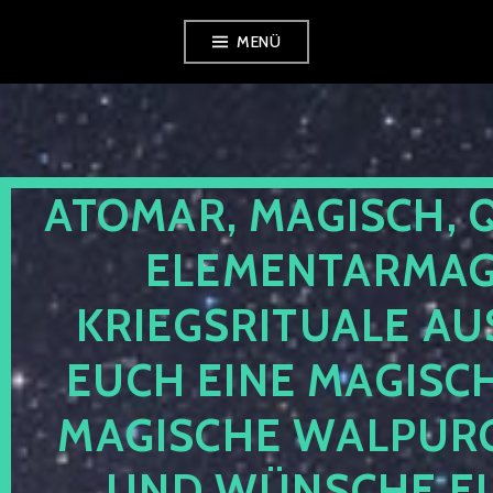
Zum
MENÜ
Inhalt
springen
ATOMAR, MAGISCH, 
ELEMENTARMAGI
KRIEGSRITUALE AU
EUCH EINE MAGISC
MAGISCHE WALPUR
UND WÜNSCHE EU