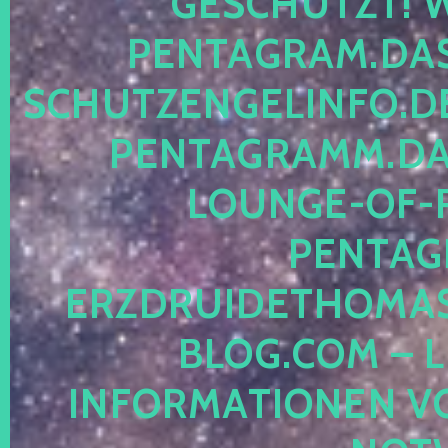
ESCHÜTZT! WE
ENTAGRAM.DAS-
CHUTZENGELINFO.DE,
ENTAGRAMM.DAS
OUNGE-OF-RE
ENTAGR
RZDRUIDETHOMASM
LOG.COM – LE
NFORMATIONEN VON 