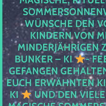
SOMMERSONNEN
WÜNSCHE DEN V
KINDERN VON M
MINDERJÄHRIGEN
BUNKER – KI
- FE
GEFANGEN GEHALTE
EUCH ERWÄHNTEN KI
KI
UND DEN VIELE