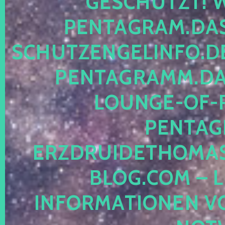
ESCHÜTZT! WE
ENTAGRAM.DAS-
CHUTZENGELINFO.DE,
ENTAGRAMM.DAS
OUNGE-OF-RE
ENTAGR
RZDRUIDETHOMASM
LOG.COM – LE
NFORMATIONEN VON 