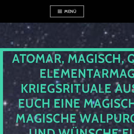
Zum
MENÜ
Inhalt
springen
ATOMAR, MAGISCH, 
ELEMENTARMAGI
KRIEGSRITUALE AU
EUCH EINE MAGISC
MAGISCHE WALPUR
UND WÜNSCHE EU