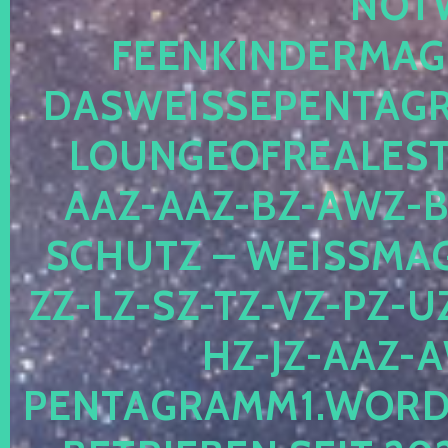
OTWE
EENKINDERMAGIE
ASWEISSEPENTAGRA
OUNGEOFREALESTA
AZ-AAZ-BZ-AWZ-BZ
CHUTZ – WEISSMAGI
-LZ-SZ-TZ-VZ-PZ-UZ-
-JZ-AAZ-AW
NTAGRAMM1.WORDPRE