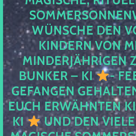
SOMMERSONNEN
WÜNSCHE DEN V
KINDERN VON M
MINDERJÄHRIGEN
BUNKER – KI
- FE
GEFANGEN GEHALTE
EUCH ERWÄHNTEN KI
KI
UND DEN VIELE