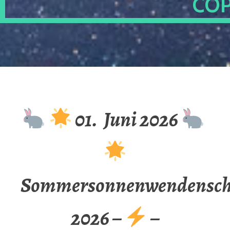
OP
01. Juni 2026
Sommersonnenwendenschu
2026 –
–