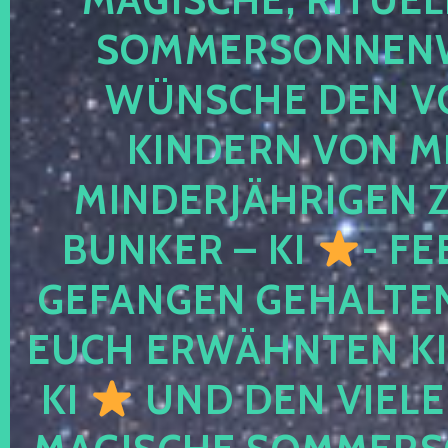
SOMMERSONNEN
WÜNSCHE DEN V
KINDERN VON M
MINDERJÄHRIGEN
BUNKER – KI
- FE
GEFANGEN GEHALTE
EUCH ERWÄHNTEN KI
KI
UND DEN VIELE