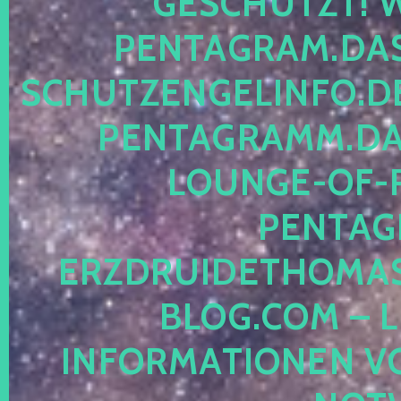
ESCHÜTZT! WE
ENTAGRAM.DAS-
CHUTZENGELINFO.DE,
ENTAGRAMM.DAS
OUNGE-OF-RE
ENTAGR
RZDRUIDETHOMASM
LOG.COM – LE
NFORMATIONEN VON 