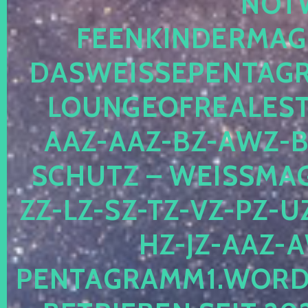
OTWE
EENKINDERMAGIE
ASWEISSEPENTAGRA
OUNGEOFREALESTA
AZ-AAZ-BZ-AWZ-BZ
CHUTZ – WEISSMAGI
-LZ-SZ-TZ-VZ-PZ-UZ-
-JZ-AAZ-AW
NTAGRAMM1.WORDPRE