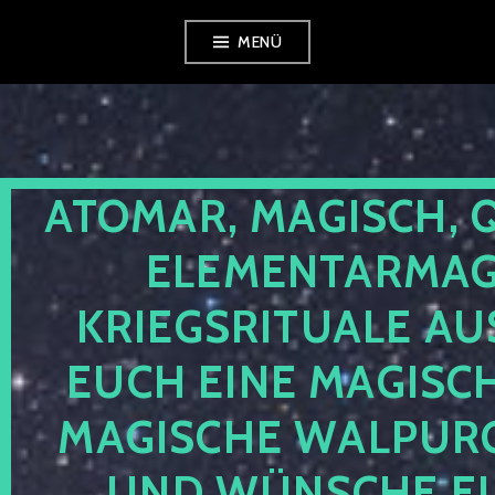
Zum
MENÜ
Inhalt
springen
ATOMAR, MAGISCH, 
ELEMENTARMAGI
KRIEGSRITUALE AU
EUCH EINE MAGISC
MAGISCHE WALPUR
UND WÜNSCHE EU