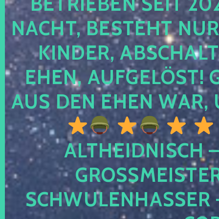
TRIEBEN SEIT 2024
CHT, BESTEHT NUR NO
NDER, ABSCHALTEN
EN, AUFGELÖST! GE
S DEN EHEN WAR, 
ALTHEIDNISCH –
GROSSMEISTER 
CHWULENHASSER – A