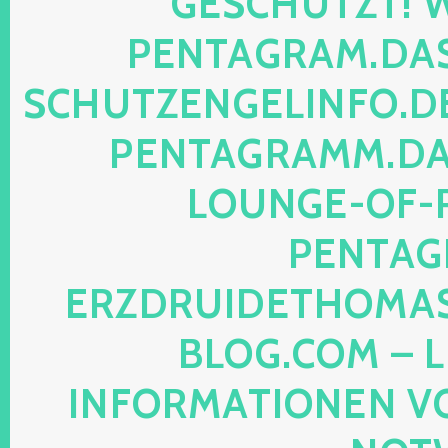
ESCHÜTZT! WE
ENTAGRAM.DAS-
CHUTZENGELINFO.DE,
ENTAGRAMM.DAS
OUNGE-OF-RE
ENTAGR
RZDRUIDETHOMASM
LOG.COM – LE
NFORMATIONEN VON 