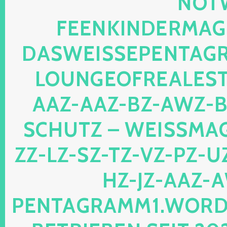
OTWE
EENKINDERMAGIE
ASWEISSEPENTAGRA
OUNGEOFREALESTA
AZ-AAZ-BZ-AWZ-BZ
CHUTZ – WEISSMAGI
-LZ-SZ-TZ-VZ-PZ-UZ-
-JZ-AAZ-AW
NTAGRAMM1.WORDPRE