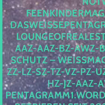
OTWE
EENKINDERMAGIE
ASWEISSEPENTAGRA
OUNGEOFREALESTA
AZ-AAZ-BZ-AWZ-BZ
CHUTZ – WEISSMAGI
-LZ-SZ-TZ-VZ-PZ-UZ-
-JZ-AAZ-AW
NTAGRAMM1.WORDPRE