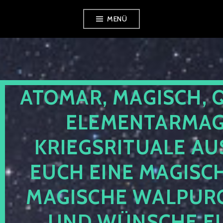
Zum
MENÜ
Inhalt
springen
ATOMAR, MAGISCH, 
ELEMENTARMAGI
KRIEGSRITUALE AU
EUCH EINE MAGISC
MAGISCHE WALPUR
UND WÜNSCHE EU