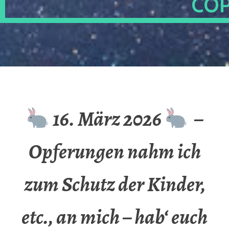
OP
16. März 2026
–
Opferungen nahm ich
zum Schutz der Kinder,
etc., an mich – hab‘ euch