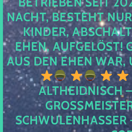
TRIEBEN SEIT 2024
CHT, BESTEHT NUR NO
NDER, ABSCHALTEN
EN, AUFGELÖST! GE
S DEN EHEN WAR, 
ALTHEIDNISCH –
GROSSMEISTER 
CHWULENHASSER – A