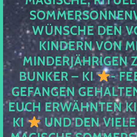
SOMMERSONNEN
WÜNSCHE DEN V
KINDERN VON M
MINDERJÄHRIGEN
BUNKER – KI
- FE
GEFANGEN GEHALTE
EUCH ERWÄHNTEN KI
KI
UND DEN VIELE