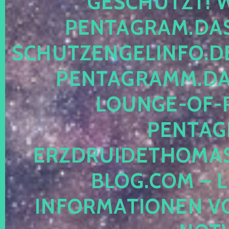
ESCHÜTZT! WE
ENTAGRAM.DAS-
CHUTZENGELINFO.DE,
ENTAGRAMM.DAS
OUNGE-OF-RE
ENTAGR
RZDRUIDETHOMASM
LOG.COM – LE
NFORMATIONEN VON 